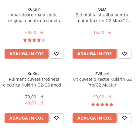
Accesorii biciclete
KuKirin
OEM
Aparatoare roata spate
Set piulita si saiba pentru
Scaun bicicleta copii
originala pentru trotineta
motor Kukirin G2 Max/G2
Chei si scule bicicleta
Kukirin G2-2025
Master/G4 Max/G3 Pro
69,00 Lei
15,00 Lei
Portbagaj bicicleta
Antifurt bicicleta
Cosuri bicicleta
ADAUGA IN COS
ADAUGA IN COS
Pompa bicicleta
Produse intretinere bicicleta
KuKirin
EWheel
Rulment cuvete trotineta
Kit cuvete directie Kukirin G2
Accesorii biciclete copii
electrica Kukirin G2/G3 (model
Pro/G2 Master
B)
Claxon bicicleta
70,00 Lei
99,00 Lei
Bidoane si suporti bicicleta
49,00 Lei
Suport telefon bicicleta
ADAUGA IN COS
ADAUGA IN COS
Oglinzi bicicleta
Cricuri bicicleta