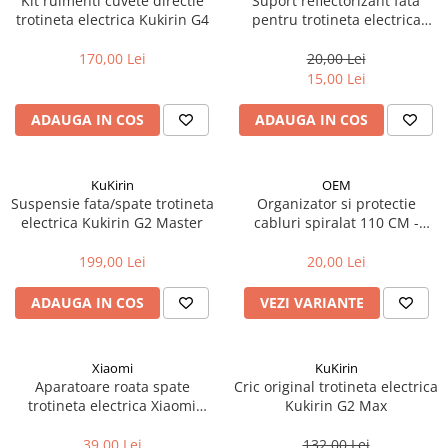
Kit rulmenti cuvete directie
Suport reflectorizant fata
Cuvete bicicleta
trotineta electrica Kukirin G4
pentru trotineta electrica
Furci bicicleta
Kukirin G2/G4
170,00 Lei
20,00 Lei
Cabluri si camasi
15,00 Lei
Frana bicicleta
ADAUGA IN COS
ADAUGA IN COS
Placute frana bicicleta
Discuri frana bicicleta
Saboti frana bicicleta
KuKirin
OEM
Suspensie fata/spate trotineta
Organizator si protectie
Adaptoare frana bicicleta
electrica Kukirin G2 Master
cabluri spiralat 110 CM -
Frane pe disc
negru
Frane pe janta
199,00 Lei
20,00 Lei
Accesorii frane bicicleta
ADAUGA IN COS
VEZI VARIANTE
Roti bicicleta
Spite
Xiaomi
KuKirin
Butuci
Aparatoare roata spate
Cric original trotineta electrica
Accesorii butuci
trotineta electrica Xiaomi
Kukirin G2 Max
Roti
M365/ M365 Pro fara led
39,00 Lei
132,00 Lei
Jante bicicleta