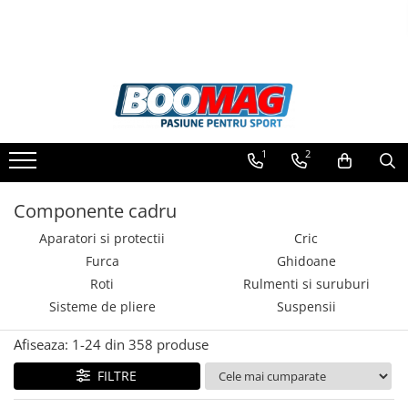
Toate Produsele
Biciclete
Biciclete copii
1
2
Biciclete barbati
Biciclete dama
Componente cadru
Biciclete mountain bike (MTB)
Aparatori si protectii
Cric
Biciclete electrice
Furca
Ghidoane
Biciclete de oras
Roti
Rulmenti si suruburi
Sisteme de pliere
Suspensii
Biciclete pliabile
Biciclete de trekking
Afiseaza:
1-
24
din
358
produse
Biciclete Cursiere, Cyclocross
FILTRE
si Gravel