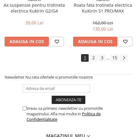
Ax suspensie pentru trotineta
Roata fata trotineta electrica
Trotinete electrice
electrica Kukirin G2/G4
KuKirin S1 PRO/MAX
Accesorii trotinete electrice
39,00 Lei
162,00 Lei
Scaune
135,00 Lei
Mansoane
ADAUGA IN COS
ADAUGA IN COS
Genti Transport
Sistem antifurt
1
2
3
15
...
Suport telefon
Stickere reflectorizate
Newsletter
Nu rata ofertele si promotiile noastre
Casti protectie
Sonerii
Benzi anti-grip
Vreau sa primesc newsletter cu promotiile
Piese trotinete electrice
magazinului. Afla mai multe in
Politica de
Cauciucuri si camere
Confidentialitate
Camere
Cauciucuri
MAGAZINUL MEU