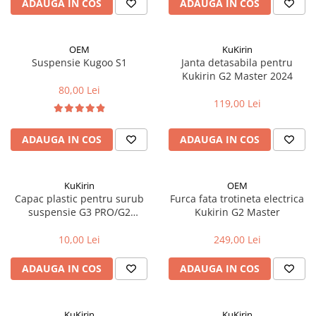
ADAUGA IN COS
ADAUGA IN COS
Manete schimbator bicicleta
Manete mixte frana - schimbator
Rulmenti si coronite
OEM
KuKirin
Suspensie Kugoo S1
Janta detasabila pentru
Kukirin G2 Master 2024
Echipament ciclism
80,00 Lei
Ochelari
119,00 Lei
Casca bicicleta
ADAUGA IN COS
ADAUGA IN COS
Protectii
Sosete
KuKirin
OEM
Rucsaci si borsete ciclism
Capac plastic pentru surub
Furca fata trotineta electrica
Manusi bicicleta
suspensie G3 PRO/G2
Kukirin G2 Master
MASTER/G4 MAX
Pantofi ciclism
10,00 Lei
249,00 Lei
Imbracaminte ciclism barbati
ADAUGA IN COS
ADAUGA IN COS
Imbracaminte ciclism dama
Imbracaminte ciclism copii
KuKirin
KuKirin