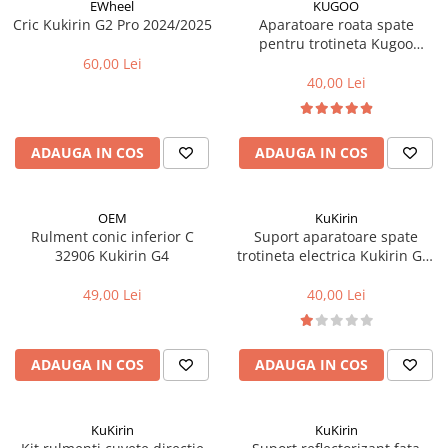
Aparatori noroi bicicleta
EWheel
KUGOO
Cric Kukirin G2 Pro 2024/2025
Aparatoare roata spate
Suport bicicleta
pentru trotineta Kugoo
Kukirin G2 Pro (Model 2024)
60,00 Lei
Lumini bicicleta
40,00 Lei
Computer bicicleta
Piese biciclete
ADAUGA IN COS
ADAUGA IN COS
Anvelopa bicicleta
Camera bicicleta
OEM
KuKirin
Rulment conic inferior C
Suport aparatoare spate
Pinioane
32906 Kukirin G4
trotineta electrica Kukirin G2-
Lant bicicleta
PRO 2024
49,00 Lei
40,00 Lei
Urechi cadru bicicleta
Mansoane si ghidolina
Ghidoane bicicleta
ADAUGA IN COS
ADAUGA IN COS
Pipe ghidon
Pedale bicicleta
KuKirin
KuKirin