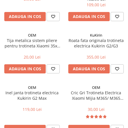
109,00 Lei
Fond de janta
Sei si tija sa bicicleta
ADAUGA IN COS
ADAUGA IN COS
Tija sa bicicleta
Sei
OEM
KuKirin
Coliere si cleme sa
Tija metalica sistem pliere
Roata fata originala trotineta
pentru trotineta Xiaomi 35x5
electrica Kukirin G2/G3
Huse sa
mm
Angrenaje bicicleta
20,00 Lei
355,00 Lei
Foi angrenaj
ADAUGA IN COS
ADAUGA IN COS
Angrenaj pedalier
Butuci pedalieri
Brat pedalier
OEM
OEM
Schimbator de viteze bicicleta
Inel janta trotineta electrica
Cric Gri Trotineta Electrica
Kukirin G2 Max
Xiaomi Mijia M365/ M365
Schimbatoare fata
PRO/ Mi PRO 2/ Mi 1S
Schimbatoare spate
119,00 Lei
30,00 Lei
Manete schimbator si frana
Manete frana bicicleta