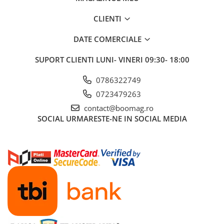
Cauciucuri pline
CLIENTI
Cauciucuri tubeless
Valve
DATE COMERCIALE
Accesorii
SUPORT CLIENTI
LUNI- VINERI 09:30- 18:00
Componente electrice
Acumulatori
0786322749
Incarcatoare
0723479263
BMS
contact@boomag.ro
Manete acceleratie
SOCIAL
URMARESTE-NE IN SOCIAL MEDIA
Controller
Display
Motoare
Faruri si lumini
Butoane si conectori
Kit controller si display
Senzori
Cabluri si mufe