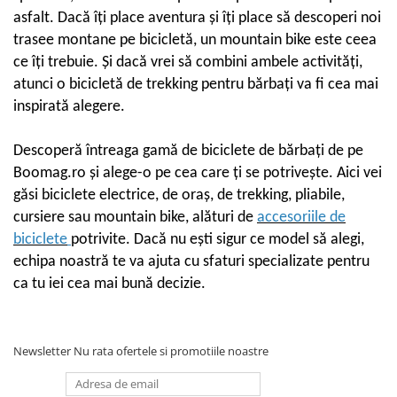
Manete schimbator bicicleta
asfalt. Dacă îți place aventura și îți place să descoperi noi
Manete mixte frana - schimbator
trasee montane pe bicicletă, un mountain bike este ceea
Rulmenti si coronite
ce îți trebuie. Și dacă vrei să combini ambele activități,
atunci o bicicletă de trekking pentru bărbați va fi cea mai
Echipament ciclism
inspirată alegere.
Ochelari
Descoperă întreaga gamă de biciclete de bărbați de pe
Casca bicicleta
Boomag.ro și alege-o pe cea care ți se potrivește. Aici vei
Protectii
găsi biciclete electrice, de oraș, de trekking, pliabile,
Sosete
cursiere sau mountain bike, alături de
accesoriile de
Rucsaci si borsete ciclism
biciclete
potrivite. Dacă nu ești sigur ce model să alegi,
echipa noastră te va ajuta cu sfaturi specializate pentru
Manusi bicicleta
ca tu iei cea mai bună decizie.
Pantofi ciclism
Imbracaminte ciclism barbati
Imbracaminte ciclism dama
Newsletter
Nu rata ofertele si promotiile noastre
Imbracaminte ciclism copii