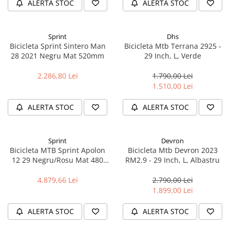
ALERTA STOC
ALERTA STOC
Aparatori noroi bicicleta
Suport bicicleta
Lumini bicicleta
Sprint
Dhs
Bicicleta Sprint Sintero Man
Bicicleta Mtb Terrana 2925 -
Computer bicicleta
28 2021 Negru Mat 520mm
29 Inch, L, Verde
2.286,80 Lei
1.790,00 Lei
Piese biciclete
1.510,00 Lei
Anvelopa bicicleta
Camera bicicleta
ALERTA STOC
ALERTA STOC
Pinioane
Lant bicicleta
Sprint
Devron
Bicicleta MTB Sprint Apolon
Bicicleta Mtb Devron 2023
Urechi cadru bicicleta
12 29 Negru/Rosu Mat 480
RM2.9 - 29 Inch, L, Albastru
mm
Mansoane si ghidolina
4.879,66 Lei
2.790,00 Lei
Ghidoane bicicleta
1.899,00 Lei
Pipe ghidon
ALERTA STOC
ALERTA STOC
Pedale bicicleta