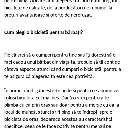
de trekking. Oricare ar fi alegerea ta, noi ți-am pregătit
Fond de janta
biciclete de calitate, de la producători de renume, la
Sei si tija sa bicicleta
prețuri avantajoase și oferte de nerefuzat.
Tija sa bicicleta
Sei
Cum alegi o bicicletă pentru bărbați?
Coliere si cleme sa
Huse sa
Angrenaje bicicleta
Fie că vrei să o cumperi pentru tine sau îți dorești să o
Foi angrenaj
faci cadou unui bărbat din viața ta, trebuie să ții cont de
câteva aspecte atunci când cumperi o bicicletă, pentru a
Angrenaj pedalier
te asigura că alegerea ta este cea potrivită.
Butuci pedalieri
Brat pedalier
În primul rând, gândește-te unde și pentru ce anume vei
Schimbator de viteze bicicleta
folosi bicicleta cel mai des. Dacă o vrei pentru a te
Schimbatoare fata
plimba cu ea prin oraș sau doar pentru a merge cu ea la
Schimbatoare spate
locul de muncă, atunci ar fi bine să te îndrepți spre o
Manete schimbator si frana
bicicletă de oraș, deoarece acestea au caracteristici
Manete frana bicicleta
specifice, ceea ce le face potrivite pentru mersul pe