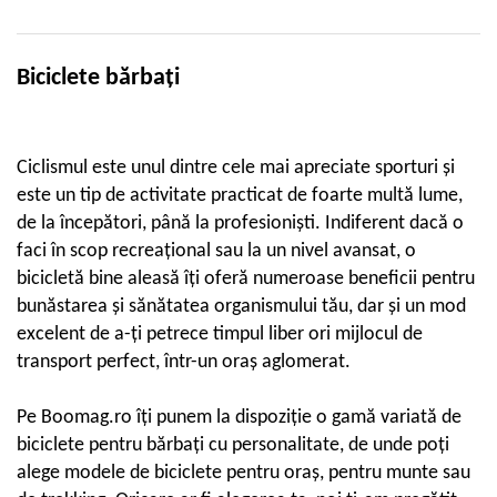
Cuvete bicicleta
Furci bicicleta
Biciclete bărbați
Cabluri si camasi
Frana bicicleta
Placute frana bicicleta
Ciclismul este unul dintre cele mai apreciate sporturi și
Discuri frana bicicleta
este un tip de activitate practicat de foarte multă lume,
Saboti frana bicicleta
de la începători, până la profesioniști. Indiferent dacă o
Adaptoare frana bicicleta
faci în scop recreațional sau la un nivel avansat, o
Frane pe disc
bicicletă bine aleasă îți oferă numeroase beneficii pentru
Frane pe janta
bunăstarea și sănătatea organismului tău, dar și un mod
Accesorii frane bicicleta
excelent de a-ți petrece timpul liber ori mijlocul de
Roti bicicleta
transport perfect, într-un oraș aglomerat.
Spite
Butuci
Pe Boomag.ro îți punem la dispoziție o gamă variată de
Accesorii butuci
biciclete pentru bărbați cu personalitate, de unde poți
Roti
alege modele de biciclete pentru oraș, pentru munte sau
Jante bicicleta