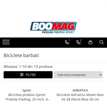
Toate Produsele
Biciclete
Biciclete copii
1
2
Biciclete barbati
Biciclete dama
Biciclete barbati
Biciclete mountain bike (MTB)
Afiseaza:
1-
10
din
10
produse
Biciclete electrice
Biciclete de oras
FILTRE
Biciclete pliabile
Biciclete de trekking
Sprint
ADRIATICA
Bicicleta pliabila Sprint
Bicicleta Adriatica Movie Man
Biciclete Cursiere, Cyclocross
Probike Folding, 20 inch, 6
6V 28 Petrol Blue 50 cm
si Gravel
viteze, Negru/Rosu