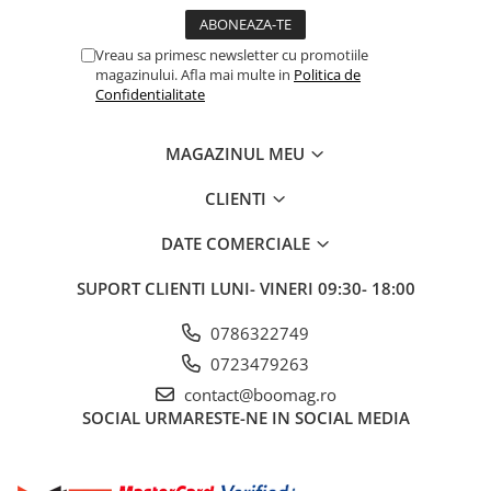
Trotinete electrice
Vreau sa primesc newsletter cu promotiile
Accesorii trotinete electrice
magazinului. Afla mai multe in
Politica de
Scaune
Confidentialitate
Mansoane
Genti Transport
MAGAZINUL MEU
Sistem antifurt
CLIENTI
Suport telefon
DATE COMERCIALE
Stickere reflectorizate
SUPORT CLIENTI
LUNI- VINERI 09:30- 18:00
Casti protectie
Sonerii
0786322749
Benzi anti-grip
0723479263
Piese trotinete electrice
contact@boomag.ro
SOCIAL
URMARESTE-NE IN SOCIAL MEDIA
Cauciucuri si camere
Camere
Cauciucuri