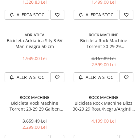
1.320,83 Lei
1.499,00 Lei
Accesorii biciclete
ALERTA STOC
ALERTA STOC
Scaun bicicleta copii
Chei si scule bicicleta
Portbagaj bicicleta
ADRIATICA
ROCK MACHINE
Bicicleta Adriatica Sity 3 6V
Bicicleta Rock Machine
Antifurt bicicleta
Man neagra 50 cm
Torrent 30-29 29
Negru/Gri/Albastru L-19
Cosuri bicicleta
1.949,00 Lei
4.167,89 Lei
Pompa bicicleta
2.599,00 Lei
Produse intretinere bicicleta
ALERTA STOC
ALERTA STOC
Accesorii biciclete copii
Claxon bicicleta
ROCK MACHINE
ROCK MACHINE
Bidoane si suporti bicicleta
Bicicleta Rock Machine
Bicicleta Rock Machine Blizz
Torrent 20-29 29 Galben
30-29 29 Rosu/Negru/Argintiu
Suport telefon bicicleta
Fluo/Negru/Albastru L-19
XL-21
Oglinzi bicicleta
3.659,49 Lei
4.199,00 Lei
2.299,00 Lei
Cricuri bicicleta