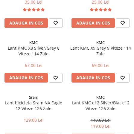
35,00 Lei
25,00 Lei
Cricuri bicicleta
Frana bicicleta
Motoare
Faruri si lumini
Aparatori noroi bicicleta
Placute frana bicicleta
Butoane si conectori
ADAUGA IN COS
ADAUGA IN COS
Discuri frana bicicleta
Suport bicicleta
Kit controller si display
Saboti frana bicicleta
Lumini bicicleta
Senzori
Adaptoare frana bicicleta
KMC
KMC
Computer bicicleta
Cabluri si mufe
Frane pe disc
Lant KMC X8 Silver/Grey 8
Lant KMC X9 Grey 9 Viteze 114
Viteze 114 Zale
Zale
Convertor
Frane pe janta
Claxoane
Accesorii frane bicicleta
67,00 Lei
69,00 Lei
Componente franare
Roti bicicleta
ADAUGA IN COS
ADAUGA IN COS
Manete de frana
Spite
Cabluri de frana
Butuci
Frane hidraulice
Accesorii butuci
Sram
KMC
Frane cu tambur
Lant bicicleta Sram NX Eagle
Lant KMC e12 Silver/Black 12
Roti
12 Viteze 126 Zale
Viteze 126 Zale
Etrier frana
Jante bicicleta
Placute de frana
Fond de janta
129,00 Lei
149,00 Lei
Discuri de frana
119,00 Lei
Sei si tija sa bicicleta
Componente cadru