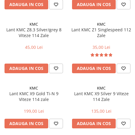
Tija sa bicicleta
ADAUGA IN COS
ADAUGA IN COS
Aparatori si protectii
Sei
Cric
Coliere si cleme sa
Furca
KMC
KMC
Huse sa
Lant KMC Z8.3 Silver/grey 8
Lant KMC Z1 Singlespeed 112
Sisteme de pliere
Angrenaje bicicleta
Viteze 114 Zale
Zale
Suspensii
Foi angrenaj
45,00 Lei
35,00 Lei
Ghidoane
Angrenaj pedalier
Rulmenti si suruburi
Butuci pedalieri
Roti
Brat pedalier
ADAUGA IN COS
ADAUGA IN COS
Schimbator de viteze bicicleta
Schimbatoare fata
KMC
KMC
Schimbatoare spate
Lant KMC X9 Gold Ti-N 9
Lant KMC X9 Silver 9 Viteze
Manete schimbator si frana
Viteze 114 zale
114 Zale
Manete frana bicicleta
199,00 Lei
135,00 Lei
Manete schimbator bicicleta
ADAUGA IN COS
ADAUGA IN COS
Manete mixte frana - schimbator
Rulmenti si coronite