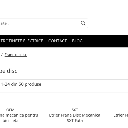
 TROTINETE ELECTRICE
CONTACT
BLOG
 /
Frane pe disc
pe disc
1-
24
din
50
produse
OEM
SXT
rana mecanica pentru
Etrier Frana Disc Mecanica
Etrier 
bicicleta
SXT Fata