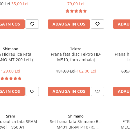
00 Lei
35,00 Lei
79,00 Lei
A IN COS
ADAUGA IN COS
ADAU
Shimano
Tektro
 Hidraulica Fata
Frana fata disc Tektro HD-
Frana h
 MT 200 Left (
M510, fara ambalaj
L
Stanga )
129,00 Lei
191,00 Lei
162,00 Lei
605,
A IN COS
ADAUGA IN COS
ADAU
Sram
Shimano
idraulica fata SRAM
Set frana fata Shimano BL-
ETR
evel T 950 A1
M401 BR-MT410 (R),
MEC