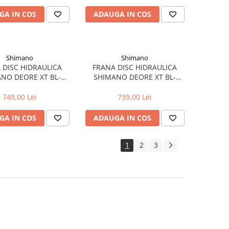
GA IN COS
ADAUGA IN COS
Shimano
Shimano
 DISC HIDRAULICA
FRANA DISC HIDRAULICA
NO DEORE XT BL-
SHIMANO DEORE XT BL-
/BR-M8120 SPATE,
M8100/BR-M8120 FATA,
E METAL/RADIATOR
PLACUTE METAL/RADIATOR
749,00 Lei
739,00 Lei
GA IN COS
ADAUGA IN COS
1
2
3