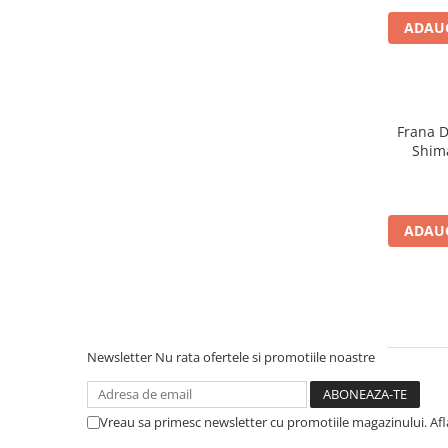
Cuvete bicicleta
ADAUG
Furci bicicleta
Cabluri si camasi
Frana bicicleta
Placute frana bicicleta
Frana D
Shim
Discuri frana bicicleta
(AMT200
Saboti frana bicicleta
Adaptoare frana bicicleta
ADAUG
Frane pe disc
Frane pe janta
Accesorii frane bicicleta
Roti bicicleta
Spite
Newsletter
Nu rata ofertele si promotiile noastre
Butuci
Accesorii butuci
Roti
Vreau sa primesc newsletter cu promotiile magazinului. Af
Jante bicicleta