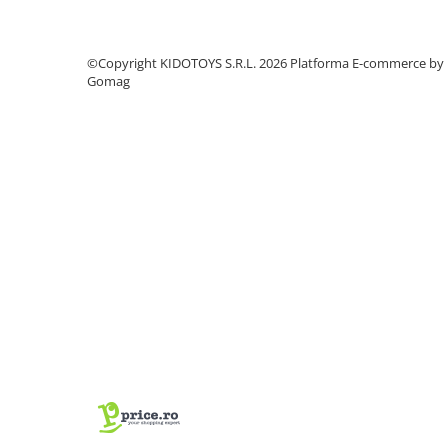
Manete schimbator bicicleta
Manete mixte frana - schimbator
©Copyright KIDOTOYS S.R.L. 2026
Platforma E-commerce by
Rulmenti si coronite
Gomag
Echipament ciclism
Ochelari
Casca bicicleta
Protectii
Sosete
Rucsaci si borsete ciclism
Manusi bicicleta
Pantofi ciclism
Imbracaminte ciclism barbati
Imbracaminte ciclism dama
Imbracaminte ciclism copii