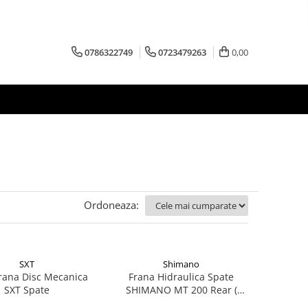
0786322749
0723479263
0,00
Ordoneaza:
SXT
Shimano
Frana Disc Mecanica
Frana Hidraulica Spate
SXT Spate
SHIMANO MT 200 Rear (
Dreapta )