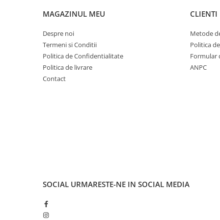
Fond de janta
MAGAZINUL MEU
CLIENTI
Sei si tija sa bicicleta
Despre noi
Metode de
Tija sa bicicleta
Termeni si Conditii
Politica d
Sei
Politica de Confidentialitate
Formular 
Coliere si cleme sa
Politica de livrare
ANPC
Contact
Huse sa
Angrenaje bicicleta
Foi angrenaj
Angrenaj pedalier
Butuci pedalieri
Brat pedalier
Schimbator de viteze bicicleta
Schimbatoare fata
SOCIAL
URMARESTE-NE IN SOCIAL MEDIA
Schimbatoare spate
Manete schimbator si frana
Manete frana bicicleta