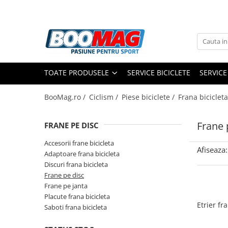
Toate Produsele
Biciclete
TOATE PRODUSELE
SERVICE BICICLETE
SERVICE
Biciclete copii
Biciclete barbati
BooMag.ro /
Ciclism /
Piese biciclete /
Frana bicicleta
Biciclete dama
Frane 
FRANE PE DISC
Biciclete mountain bike (MTB)
Biciclete electrice
Accesorii frane bicicleta
Afiseaza:
Adaptoare frana bicicleta
Biciclete de oras
Discuri frana bicicleta
Biciclete pliabile
Frane pe disc
Frane pe janta
Biciclete de trekking
Placute frana bicicleta
Biciclete Cursiere, Cyclocross
Etrier f
Saboti frana bicicleta
si Gravel