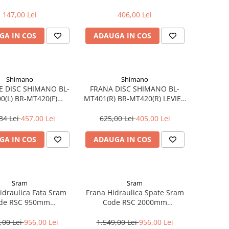
Y TX805 FATA SAU
M6100/BR-M6100 SPATE,
PATE, NEGRU
PLACUTE RESIN
147,00 Lei
406,00 Lei
GA IN COS
ADAUGA IN COS
Shimano
Shimano
E DISC SHIMANO BL-
FRANA DISC SHIMANO BL-
0(L) BR-MT420(F)
MT401(R) BR-MT420(R) LEVIER
M J-KIT / PLACUTE
ARGINTIU 1700MM NEGRU
METAL
Spate / J-Kit / Placute resin
34 Lei
457,00 Lei
625,00 Lei
405,00 Lei
GA IN COS
ADAUGA IN COS
Sram
Sram
idraulica Fata Sram
Frana Hidraulica Spate Sram
de RSC 950mm
Code RSC 2000mm
lack/Rainbow
Black/Rainbow
,00 Lei
956,00 Lei
1.549,00 Lei
956,00 Lei