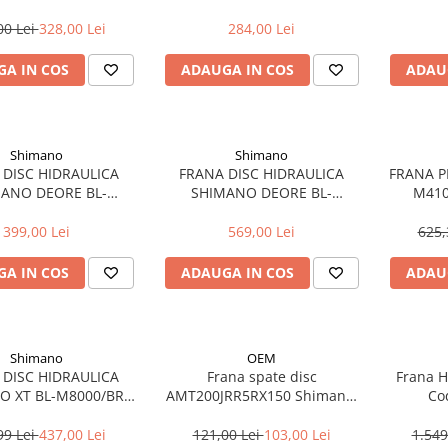
hidraulica
TOURNE
S
00 Lei
328,00 Lei
284,00 Lei
A IN COS
ADAUGA IN COS
ADAU
Shimano
Shimano
 DISC HIDRAULICA
FRANA DISC HIDRAULICA
FRANA P
ANO DEORE BL-
SHIMANO DEORE BL-
M410
/BR-M6100 FATA,
M6100/BR-M6120 SPATE,
1000M
LACUTE RESIN
PLACUTE METALICE
399,00 Lei
569,00 Lei
625,
A IN COS
ADAUGA IN COS
ADAU
Shimano
OEM
 DISC HIDRAULICA
Frana spate disc
Frana H
O XT BL-M8000/BR-
AMT200JRR5RX150 Shimano,
Co
0 FATA, PLACUTE
furtun 1500mm, negru
B
SIN/RADIATOR
99 Lei
437,00 Lei
121,00 Lei
103,00 Lei
1.549