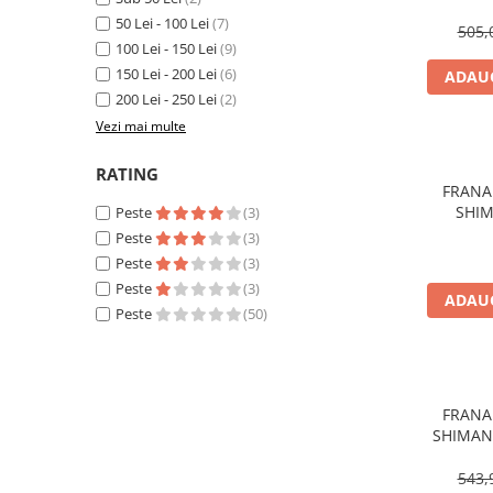
Aparatori noroi bicicleta
50 Lei - 100 Lei
(7)
505,
Suport bicicleta
100 Lei - 150 Lei
(9)
150 Lei - 200 Lei
(6)
Lumini bicicleta
ADAUG
200 Lei - 250 Lei
(2)
Computer bicicleta
Vezi mai multe
Piese biciclete
RATING
FRANA
Anvelopa bicicleta
SHIM
Peste
(3)
Camera bicicleta
M6100
Peste
(3)
P
Pinioane
Peste
(3)
Peste
(3)
Lant bicicleta
ADAUG
Peste
(50)
Urechi cadru bicicleta
Mansoane si ghidolina
Ghidoane bicicleta
FRANA
Pipe ghidon
SHIMAN
M800
Pedale bicicleta
RE
543,