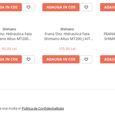
A IN COS
ADAUGA IN COS
ADAU
Shimano
Shimano
isc Hidraulica Fata
Frana Disc Hidraulica Fata
FRANA
ano Altus MT200
Shimano Altus MT200 J-KIT
SHIMA
KLFPRA100) 1000mm,
950mm, vrac
M8100
Negru, vrac
PLACUT
90,00 Lei
105,00 Lei
A IN COS
ADAUGA IN COS
ADAU
la mai multe in
Politica de Confidentialitate