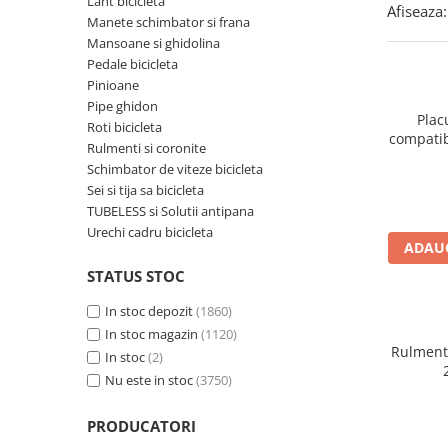
Lant bicicleta
Afiseaza:
Manete schimbator si frana
Accesorii biciclete
Mansoane si ghidolina
Scaun bicicleta copii
Pedale bicicleta
Chei si scule bicicleta
Pinioane
Pipe ghidon
Portbagaj bicicleta
Plac
Roti bicicleta
compati
Antifurt bicicleta
Rulmenti si coronite
RX (comp
Schimbator de viteze bicicleta
Cosuri bicicleta
Sei si tija sa bicicleta
Pompa bicicleta
TUBELESS si Solutii antipana
Urechi cadru bicicleta
Produse intretinere bicicleta
ADAUG
Accesorii biciclete copii
STATUS STOC
Claxon bicicleta
In stoc depozit
(1860)
Bidoane si suporti bicicleta
In stoc magazin
(1120)
Rulment
In stoc
(2)
Suport telefon bicicleta
Nu este in stoc
(3750)
Oglinzi bicicleta
Cricuri bicicleta
PRODUCATORI