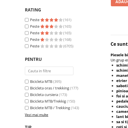
ADAUG
Fond de janta
RATING
Sei si tija sa bicicleta
Peste
(161)
Tija sa bicicleta
Peste
(165)
Sei
Peste
(165)
Coliere si cleme sa
Peste
(168)
Ce sunt
Huse sa
Peste
(6705)
Angrenaje bicicleta
Piesele bi
PENTRU
Un grup e
Foi angrenaj
schim
Angrenaj pedalier
schimb
manet
Butuci pedalieri
etrier
Bicicleta MTB
(395)
Brat pedalier
saboti
Bicicleta oras / trekking
(177)
pinio
Schimbator de viteze bicicleta
Bicicleta cursiera
(173)
foi si
Schimbatoare fata
Bicicleta MTB/Trekkig
(150)
pedal
cauci
Biciclete MTB / Trekking
(143)
Schimbatoare spate
came
Vezi mai multe
Manete schimbator si frana
lant b
sa si t
Manete frana bicicleta
TIP
roti s