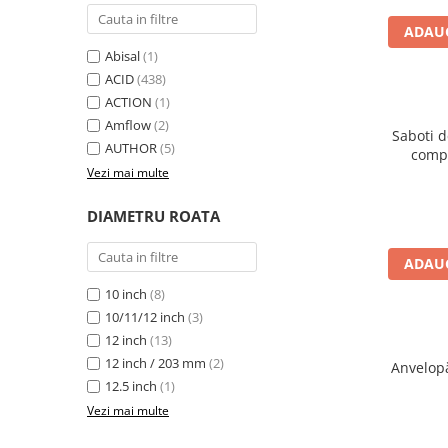
Aparatori noroi bicicleta
ADAUG
Suport bicicleta
Abisal
(1)
Lumini bicicleta
ACID
(438)
Computer bicicleta
ACTION
(1)
Amflow
(2)
Saboti 
AUTHOR
(5)
Piese biciclete
compa
Vezi mai multe
hidraulic
Anvelopa bicicleta
Camera bicicleta
DIAMETRU ROATA
Pinioane
ADAUG
Lant bicicleta
10 inch
(8)
Urechi cadru bicicleta
10/11/12 inch
(3)
Mansoane si ghidolina
12 inch
(13)
Ghidoane bicicleta
12 inch / 203 mm
(2)
Anvelop
12.5 inch
(1)
Pipe ghidon
Vezi mai multe
Pedale bicicleta