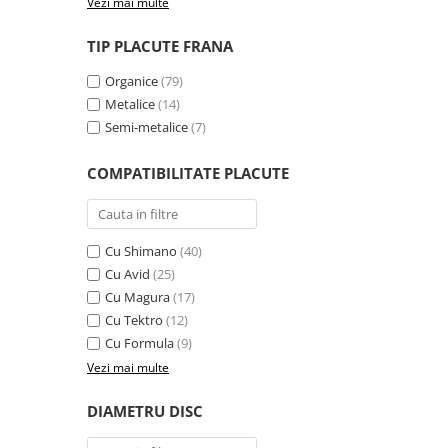
Vezi mai multe
Cauciucuri pline
Cauciucuri tubeless
TIP PLACUTE FRANA
Valve
Organice
(79)
Accesorii
Metalice
(14)
Componente electrice
Semi-metalice
(7)
Acumulatori
COMPATIBILITATE PLACUTE
Incarcatoare
BMS
Manete acceleratie
Cu Shimano
(40)
Controller
Cu Avid
(25)
Display
Cu Magura
(17)
Motoare
Cu Tektro
(12)
Faruri si lumini
Cu Formula
(9)
Butoane si conectori
Vezi mai multe
Kit controller si display
DIAMETRU DISC
Senzori
Cabluri si mufe