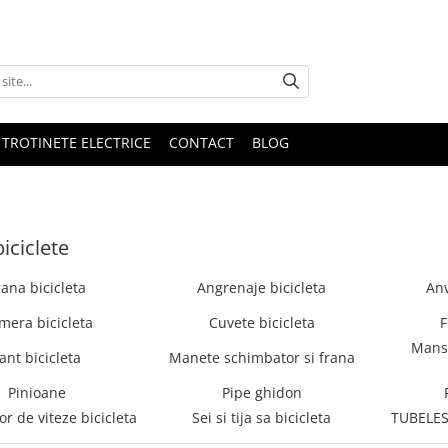
 TROTINETE ELECTRICE
CONTACT
BLOG
iciclete
rana bicicleta
Angrenaje bicicleta
Anv
mera bicicleta
Cuvete bicicleta
F
Manso
ant bicicleta
Manete schimbator si frana
Pinioane
Pipe ghidon
r de viteze bicicleta
Sei si tija sa bicicleta
TUBELESS