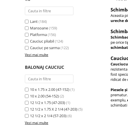
Manete schimbator bicicleta
Schimba
Manete mixte frana - schimbator
Aceasta pi
Rulmenti si coronite
ureche de
Lant
(184)
Mansoane
(159)
Schimbat
Echipament ciclism
Platforma
(156)
Schimbaot
Ochelari
Cauciuc pliabil
(124)
pe orice t
schimbat
Cauciuc pe sarma
(122)
Casca bicicleta
Vezi mai multe
Cauciuc
Protectii
Cauciucu
BALONAJ CAUCIUC
Sosete
rezistenta
fost speci
Rucsaci si borsete ciclism
ridicat de 
Manusi bicicleta
10 x 1.75 x 2.00 (47-152)
(1)
Piesele ș
Pantofi ciclism
prematur. 
10 x 2.00 (54-152)
(2)
exemplu,
12 1/2 x 1.75 (47-203)
(1)
Imbracaminte ciclism barbati
schimbati
12 1/2 x 1.75 X 2 1/4 (47-203)
(5)
Imbracaminte ciclism dama
12 1/2 x 2 1/4 (57-203)
(6)
Imbracaminte ciclism copii
Vezi mai multe