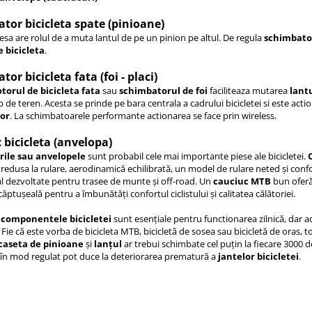
tor bicicleta spate (pinioane)
esa are rolul de a muta lantul de pe un pinion pe altul. De regula
schimbato
 bicicleta
.
or bicicleta fata (foi - placi)
orul de bicicleta fata
sau
schimbatorul de foi
faciliteaza mutarea
lant
ip de teren. Acesta se prinde pe bara centrala a cadrului bicicletei si este act
or
. La schimbatoarele performante actionarea se face prin wireless.
 bicicleta (anvelopa)
rile sau anvelopele
sunt probabil cele mai importante piese ale bicicletei.
 redusa la rulare, aerodinamică echilibrată, un model de rulare neted și confo
al dezvoltate pentru trasee de munte și off-road. Un
cauciuc MTB
bun oferă 
căptușeală pentru a îmbunătăți confortul ciclistului și calitatea călătoriei.
i componentele bicicletei
sunt esențiale pentru functionarea zilnică, dar ac
Fie că este vorba de bicicleta MTB, bicicletă de sosea sau bicicletă de oras, t
caseta de pinioane
și
lanțul
ar trebui schimbate cel puțin la fiecare 3000
 în mod regulat pot duce la deteriorarea prematură a
jantelor bicicletei
.