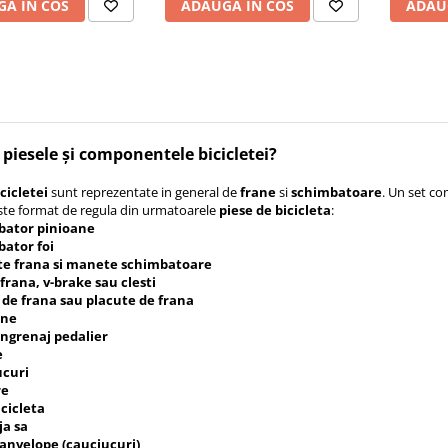
A IN COS
ADAUGA IN COS
ADAU
 piesele și componentele bicicletei?
cicletei
sunt reprezentate in general de
frane
si
schimbatoare
. Un set c
ste format de regula din urmatoarele
piese de bicicleta
:
bator pinioane
ator foi
e frana si manete schimbatoare
 frana, v-brake sau clesti
 de frana sau placute de frana
ane
 angrenaj pedalier
e
ucuri
re
icicleta
ija sa
i anvelope (cauciucuri)