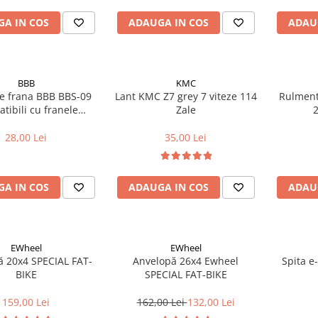
A IN COS
ADAUGA IN COS
ADAU
BBB
KMC
de frana BBB BBS-09
Lant KMC Z7 grey 7 viteze 114
Rulment
tibili cu franele
Zale
e Magura (1 pereche)
28,00 Lei
35,00 Lei
A IN COS
ADAUGA IN COS
ADAU
EWheel
EWheel
ă 20x4 SPECIAL FAT-
Anvelopă 26x4 Ewheel
Spita e-
BIKE
SPECIAL FAT-BIKE
159,00 Lei
162,00 Lei
132,00 Lei