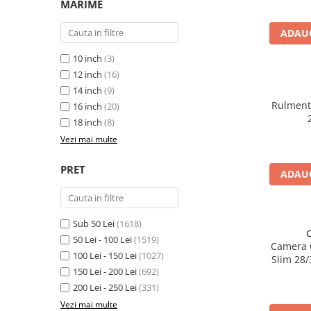
MARIME
Cuvete bicicleta
Furci bicicleta
ADAUG
Cabluri si camasi
10 inch
(3)
Frana bicicleta
12 inch
(16)
14 inch
(9)
Placute frana bicicleta
Rulment
16 inch
(20)
Discuri frana bicicleta
18 inch
(8)
Saboti frana bicicleta
Vezi mai multe
Adaptoare frana bicicleta
Frane pe disc
PRET
ADAUG
Frane pe janta
Accesorii frane bicicleta
Roti bicicleta
Sub 50 Lei
(1618)
Spite
50 Lei - 100 Lei
(1519)
Camera 
100 Lei - 150 Lei
(1027)
Butuci
Slim 28/
150 Lei - 200 Lei
(692)
5
Accesorii butuci
200 Lei - 250 Lei
(331)
Roti
Vezi mai multe
Jante bicicleta