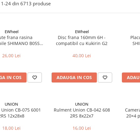
1-
24
din
6713
produse
EWheel
EWheel
ute frana rasina
Disc frana 160mm 6H -
Plac
bile SHIMANO B05S-
compatibil cu Kukirin G2
atibil Kukirin G2/G4
2025)
26,00 Lei
40,00 Lei
A IN COS
ADAUGA IN COS
ADAU
UNION
UNION
 Union CB-075 6001
Rulment Union CB-042 608
Camera 
2RS 12x28x8
2RS 8x22x7
2
18,00 Lei
16,00 Lei