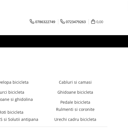
0786322749
0723479263
0,00
elopa bicicleta
Cabluri si camasi
urci bicicleta
Ghidoane bicicleta
ane si ghidolina
Pedale bicicleta
Rulmenti si coronite
Roti bicicleta
 si Solutii antipana
Urechi cadru bicicleta