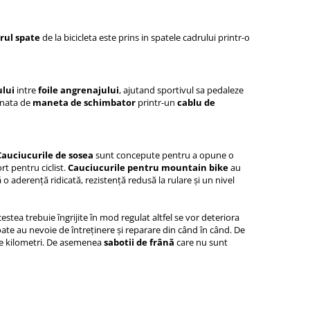
rul spate
de la bicicleta este prins in spatele cadrului printr-o
ului
intre
foile angrenajului
, ajutand sportivul sa pedaleze
ionata de
maneta de schimbator
printr-un
cablu de
Cauciucurile de sosea
sunt concepute pentru a opune o
rt pentru ciclist.
Cauciucurile pentru mountain bike
au
o aderență ridicată, rezistență redusă la rulare și un nivel
estea trebuie îngrijite în mod regulat altfel se vor deteriora
oate au nevoie de întreținere și reparare din când în când. De
 de kilometri. De asemenea
sabotii de frână
care nu sunt