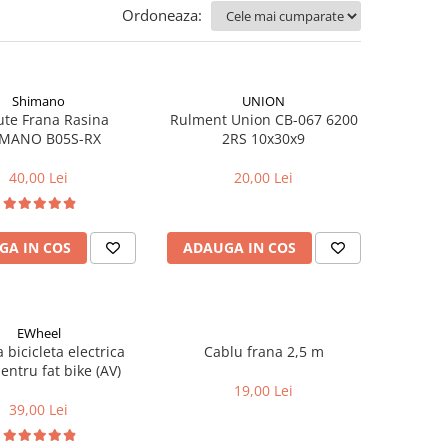
Ordoneaza:
Shimano
UNION
ute Frana Rasina
Rulment Union CB-067 6200
SHIMANO B05S-RX
2RS 10x30x9
40,00 Lei
20,00 Lei
GA IN COS
ADAUGA IN COS
EWheel
bicicleta electrica
Cablu frana 2,5 m
0×4 pentru fat bike (AV)
19,00 Lei
39,00 Lei