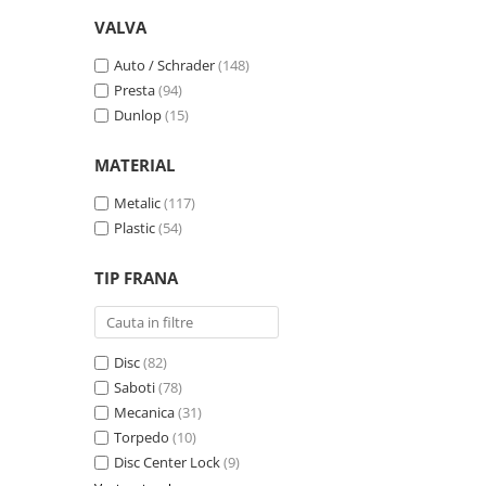
VALVA
Trotinete electrice
Accesorii trotinete electrice
Auto / Schrader
(148)
Scaune
Presta
(94)
Dunlop
(15)
Mansoane
Genti Transport
MATERIAL
Sistem antifurt
Metalic
(117)
Suport telefon
Plastic
(54)
Stickere reflectorizate
TIP FRANA
Casti protectie
Sonerii
Benzi anti-grip
Disc
(82)
Piese trotinete electrice
Saboti
(78)
Mecanica
(31)
Cauciucuri si camere
Torpedo
(10)
Camere
Disc Center Lock
(9)
Cauciucuri