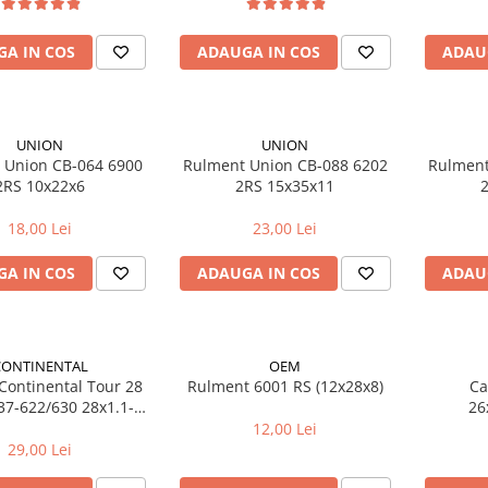
A IN COS
ADAUGA IN COS
ADAU
UNION
UNION
 Union CB-064 6900
Rulment Union CB-088 6202
Rulment
2RS 10x22x6
2RS 15x35x11
18,00 Lei
23,00 Lei
A IN COS
ADAUGA IN COS
ADAU
CONTINENTAL
OEM
Continental Tour 28
Rulment 6001 RS (12x28x8)
Ca
37-622/630 28x1.1-1
26
/8x1 3/8 A40
12,00 Lei
29,00 Lei