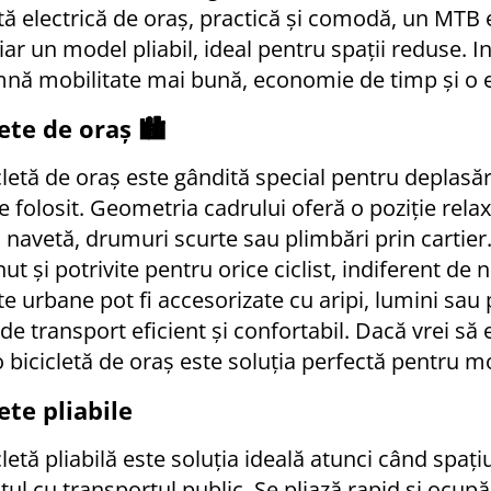
etă electrică de oraș, practică și comodă, un MTB e
iar un model pliabil, ideal pentru spații reduse. I
nă mobilitate mai bună, economie de timp și o e
ete de oraș 🏙️
cletă de oraș este gândită special pentru deplasări
e folosit. Geometria cadrului oferă o poziție relax
 navetă, drumuri scurte sau plimbări prin cartier
nut și potrivite pentru orice ciclist, indiferent de
ete urbane pot fi accesorizate cu aripi, lumini sau
 de transport eficient și confortabil. Dacă vrei să
o bicicletă de oraș este soluția perfectă pentru mob
ete pliabile
letă pliabilă este soluția ideală atunci când spați
tul cu transportul public. Se pliază rapid și ocupă