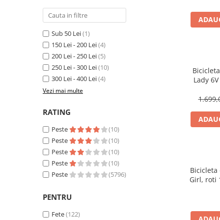
Cuvete bicicleta
Furci bicicleta
ADAUG
Sub 50 Lei
(1)
Cabluri si camasi
150 Lei - 200 Lei
(4)
Frana bicicleta
200 Lei - 250 Lei
(5)
Placute frana bicicleta
250 Lei - 300 Lei
(10)
Biciclet
Discuri frana bicicleta
300 Lei - 400 Lei
(4)
Lady 6V
Saboti frana bicicleta
Vezi mai multe
1.699,
Adaptoare frana bicicleta
RATING
Frane pe disc
ADAUG
Frane pe janta
Peste
(10)
Peste
(10)
Accesorii frane bicicleta
Peste
(10)
Roti bicicleta
Peste
(10)
Spite
Bicicleta
Peste
(5796)
Girl, roti
Butuci
Accesorii butuci
PENTRU
Roti
Fete
(122)
ADAUG
Jante bicicleta