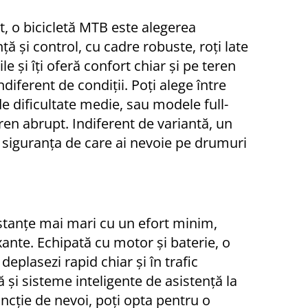
at, o bicicletă MTB este alegerea
ă și control, cu cadre robuste, roți late
e și îți oferă confort chiar și pe teren
ndiferent de condiții. Poți alege între
de dificultate medie, sau modele full-
en abrupt. Indiferent de variantă, un
i siguranța de care ai nevoie pe drumuri
distanțe mai mari cu un efort minim,
axante. Echipată cu motor și baterie, o
deplasezi rapid chiar și în trafic
 sisteme inteligente de asistență la
funcție de nevoi, poți opta pentru o