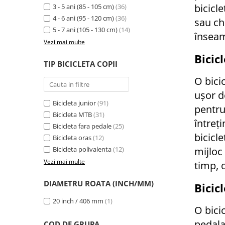
bicicl
3 - 5 ani (85 - 105 cm)
(36)
Cauciucuri pline
4 - 6 ani (95 - 120 cm)
(36)
sau ch
Cauciucuri tubeless
5 - 7 ani (105 - 130 cm)
(14)
Valve
înseam
Vezi mai multe
Accesorii
Bicicl
Componente electrice
TIP BICICLETA COPII
Acumulatori
O bici
Incarcatoare
ușor d
BMS
Bicicleta junior
(91)
pentru
Bicicleta MTB
(31)
Manete acceleratie
întreți
Bicicleta fara pedale
(25)
Controller
bicicl
Bicicleta oras
(12)
Display
Bicicleta polivalenta
(12)
mijloc
Motoare
Vezi mai multe
timp, 
Faruri si lumini
Butoane si conectori
DIAMETRU ROATA (INCH/MM)
Bicicl
Kit controller si display
20 inch / 406 mm
(1)
Senzori
O bicic
Cabluri si mufe
pedala
COD DE GRUPA