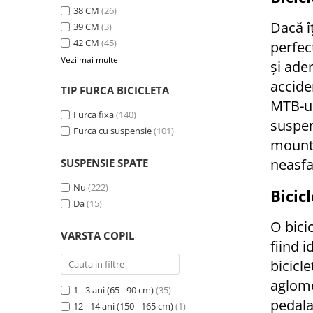
38 CM
(26)
Trotinete electrice
Dacă î
39 CM
(3)
Accesorii trotinete electrice
42 CM
(45)
perfec
Scaune
Vezi mai multe
și ader
Mansoane
acciden
TIP FURCA BICICLETA
Genti Transport
MTB-ur
Furca fixa
(140)
Sistem antifurt
suspen
Furca cu suspensie
(101)
Suport telefon
mounta
Stickere reflectorizate
neasfa
SUSPENSIE SPATE
Casti protectie
Nu
(222)
Bicic
Da
(15)
Sonerii
O bici
Benzi anti-grip
VARSTA COPIL
fiind 
Piese trotinete electrice
bicicle
Cauciucuri si camere
aglome
Camere
1 - 3 ani (65 - 90 cm)
(35)
pedalar
12 - 14 ani (150 - 165 cm)
(1)
Cauciucuri