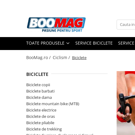
Toate Produsele
Biciclete
TOATE PRODUSELE
SERVICE BICICLETE
SERVICE
Biciclete copii
Biciclete barbati
BooMag.ro /
Ciclism /
Biciclete
Biciclete dama
BICICLETE
Biciclete mountain bike (MTB)
Biciclete electrice
Biciclete copii
Biciclete barbati
Biciclete de oras
Biciclete dama
Biciclete pliabile
Biciclete mountain bike (MTB)
Biciclete electrice
Biciclete de trekking
Biciclete de oras
Biciclete Cursiere, Cyclocross
Biciclete pliabile
si Gravel
Biciclete de trekking