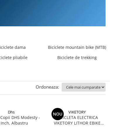
iciclete dama
Biciclete mountain bike (MTB)
ciclete pliabile
Biciclete de trekking
Ordoneaza:
Dhs
VIKETORY
NOU
a Copii DHS Modesty -
BICICLETA ELECTRICA
 Inch, Albastru
VIKETORY LITHOR EBIKE
FATBIKE FOLDING CREAM