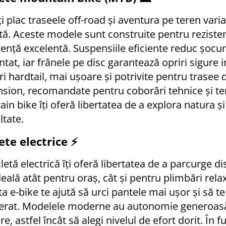
ți plac traseele off-road și aventura pe teren vari
tă. Aceste modele sunt construite pentru rezistenț
ență excelentă. Suspensiile eficiente reduc șocuril
tat, iar frânele pe disc garantează opriri sigure i
i hardtail, mai ușoare și potrivite pentru trasee 
sion, recomandate pentru coborâri tehnice și ter
in bike îți oferă libertatea de a explora natura ș
ltate.
lete electrice ⚡
cletă electrică îți oferă libertatea de a parcurge 
ideală atât pentru oraș, cât și pentru plimbări rel
ta e-bike te ajută să urci pantele mai ușor și să te 
rat. Modelele moderne au autonomie generoasă și
e, astfel încât să alegi nivelul de efort dorit. În 