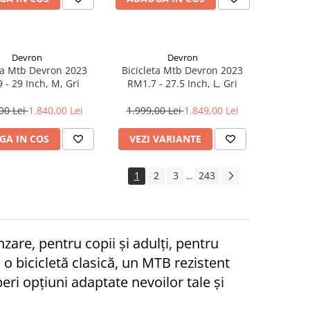
Devron
Devron
ta Mtb Devron 2023
Bicicleta Mtb Devron 2023
 - 29 Inch, M, Gri
RM1.7 - 27.5 Inch, L, Gri
00 Lei
1.840,00 Lei
1.999,00 Lei
1.849,00 Lei
GA IN COS
VEZI VARIANTE
1
2
3
243
...
are, pentru copii și adulți, pentru
 o bicicletă clasică, un MTB rezistent
ri opțiuni adaptate nevoilor tale și