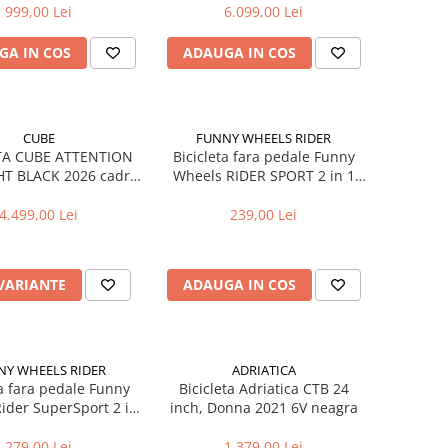
999,00 Lei
6.099,00 Lei
GA IN COS
ADAUGA IN COS
CUBE
FUNNY WHEELS RIDER
TA CUBE ATTENTION
Bicicleta fara pedale Funny
T BLACK 2026 cadru
Wheels RIDER SPORT 2 in 1
 (19") - roti 29
Blue
4.499,00 Lei
239,00 Lei
 VARIANTE
ADAUGA IN COS
NY WHEELS RIDER
ADRIATICA
ta fara pedale Funny
Bicicleta Adriatica CTB 24
ider SuperSport 2 in
inch, Donna 2021 6V neagra
1 Pearl
279,00 Lei
1.379,00 Lei