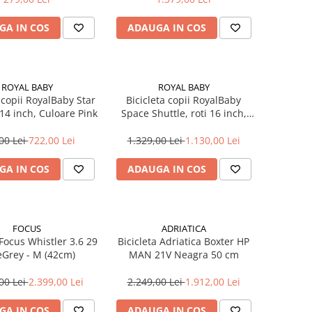
GA IN COS
ADAUGA IN COS
ROYAL BABY
ROYAL BABY
 copii RoyalBaby Star
Bicicleta copii RoyalBaby
i 14 inch, Culoare Pink
Space Shuttle, roti 16 inch,
culoare Black
00 Lei
722,00 Lei
1.329,00 Lei
1.130,00 Lei
GA IN COS
ADAUGA IN COS
FOCUS
ADRIATICA
 Focus Whistler 3.6 29
Bicicleta Adriatica Boxter HP
eGrey - M (42cm)
MAN 21V Neagra 50 cm
00 Lei
2.399,00 Lei
2.249,00 Lei
1.912,00 Lei
GA IN COS
ADAUGA IN COS