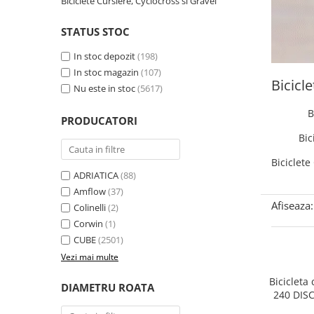
Biciclete Cursiere, Cyclocross si Gravel
Accesorii biciclete
STATUS STOC
Scaun bicicleta copii
In stoc depozit
(198)
Chei si scule bicicleta
In stoc magazin
(107)
Portbagaj bicicleta
Bicicle
Nu este in stoc
(5617)
Antifurt bicicleta
B
PRODUCATORI
Cosuri bicicleta
Bic
Pompa bicicleta
Biciclete
Produse intretinere bicicleta
ADRIATICA
(88)
Accesorii biciclete copii
Amflow
(37)
Afiseaza:
Colinelli
(2)
Claxon bicicleta
Corwin
(1)
Bidoane si suporti bicicleta
CUBE
(2501)
Suport telefon bicicleta
Vezi mai multe
Oglinzi bicicleta
Bicicleta
DIAMETRU ROATA
240 DIS
Cricuri bicicleta