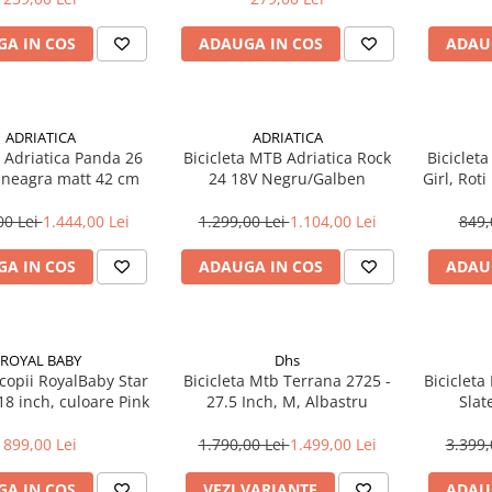
A IN COS
ADAUGA IN COS
ADAU
ADRIATICA
ADRIATICA
a Adriatica Panda 26
Bicicleta MTB Adriatica Rock
Bicicleta
 neagra matt 42 cm
24 18V Negru/Galben
Girl, Rot
00 Lei
1.444,00 Lei
1.299,00 Lei
1.104,00 Lei
849,
A IN COS
ADAUGA IN COS
ADAU
ROYAL BABY
Dhs
 copii RoyalBaby Star
Bicicleta Mtb Terrana 2725 -
Bicicleta
 18 inch, culoare Pink
27.5 Inch, M, Albastru
Slat
899,00 Lei
1.790,00 Lei
1.499,00 Lei
3.399,
A IN COS
VEZI VARIANTE
ADAU