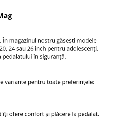
oMag
ei. În magazinul nostru găsești modele
e 20, 24 sau 26 inch pentru adolescenți.
a pedalatului în siguranță.
de variante pentru toate preferințele:
 îți ofere confort și plăcere la pedalat.