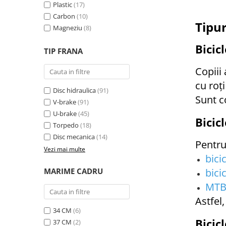
Plastic
(17)
Manete schimbator bicicleta
Carbon
(10)
Manete mixte frana - schimbator
Tipur
Magneziu
(8)
Rulmenti si coronite
Bicic
TIP FRANA
Echipament ciclism
Copiii
Ochelari
cu roț
Casca bicicleta
Disc hidraulica
(91)
Sunt c
V-brake
(91)
Protectii
U-brake
(45)
Sosete
Bicic
Torpedo
(18)
Rucsaci si borsete ciclism
Disc mecanica
(14)
Pentru
Vezi mai multe
Manusi bicicleta
bici
Pantofi ciclism
MARIME CADRU
bici
Imbracaminte ciclism barbati
MT
Imbracaminte ciclism dama
Astfel,
34 CM
(6)
Imbracaminte ciclism copii
Bicic
37 CM
(2)