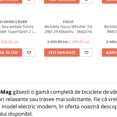
Y WHEELS RIDER
FOCUS
a fara pedale Funny
Bicicleta Focus Whistler 3.6
Bicicle
ider SuperSport 2 in
29DI 29 Albastru - M(42cm)
RM0.9
1 Violet
284,00 Lei
3.399,00 Lei
2.399,00 Lei
2.580,
A IN COS
VEZI VARIANTE
ADAU
oMag
găsești o gamă completă de biciclete de vânz
ri relaxante sau trasee mai solicitante. Fie că vrei
 model electric modern, în oferta noastră descope
lui disponibil.