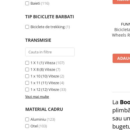
Baieti
(116)
Fond de janta
Sei si tija sa bicicleta
TIP BICICLETE BARBATI
Tija sa bicicleta
FUNN
Biciclete de trekking
(1)
Biciclet
Sei
Wheels R
Coliere si cleme sa
TRANSMISIE
Huse sa
Angrenaje bicicleta
ADAUG
1 X 1 (1) Viteza
(107)
Foi angrenaj
1 X 8 (8) Viteze
(7)
Angrenaj pedalier
1 x 10 (10) Viteze
(2)
Butuci pedalieri
1 x 11 (11) Viteze
(4)
Brat pedalier
1 x 12 (12) Viteze
(33)
Schimbator de viteze bicicleta
Vezi mai multe
La
Bo
Schimbatoare fata
MATERIAL CADRU
plimbă
Schimbatoare spate
sau un
Manete schimbator si frana
Aluminiu
(123)
bugetu
Otel
(103)
Manete frana bicicleta