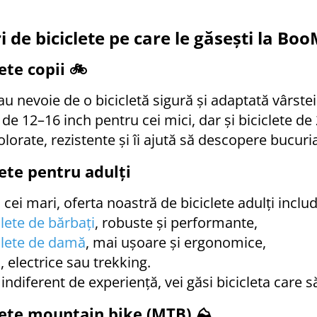
i de biciclete pe care le găsești la Bo
lete copii 🚲
 au nevoie de o bicicletă sigură și adaptată vârst
i de 12–16 inch pentru cei mici, dar și biciclete d
olorate, rezistente și îi ajută să descopere bucuri
lete pentru adulți
 cei mari, oferta noastră de biciclete adulți inclu
clete de bărbați
, robuste și performante,
clete de damă
, mai ușoare și ergonomice,
B
, electrice sau trekking.
 indiferent de experiență, vei găsi bicicleta care să
lete mountain bike (MTB) ⛰️