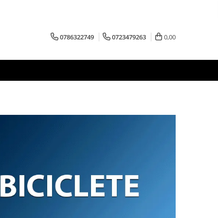
0786322749
0723479263
0,00