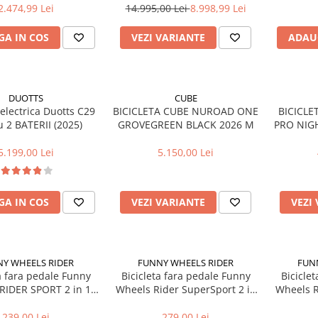
2.474,99 Lei
14.995,00 Lei
8.998,99 Lei
A IN COS
VEZI VARIANTE
ADAU
DUOTTS
CUBE
 electrica Duotts C29
BICICLETA CUBE NUROAD ONE
BICICLE
 2 BATERII (2025)
GROVEGREEN BLACK 2026 M
PRO NIGH
L
5.199,00 Lei
5.150,00 Lei
A IN COS
VEZI VARIANTE
VEZI
Y WHEELS RIDER
FUNNY WHEELS RIDER
FUN
a fara pedale Funny
Bicicleta fara pedale Funny
Bicicle
RIDER SPORT 2 in 1
Wheels Rider SuperSport 2 in
Wheels R
Pink
1 Aqua
239,00 Lei
279,00 Lei