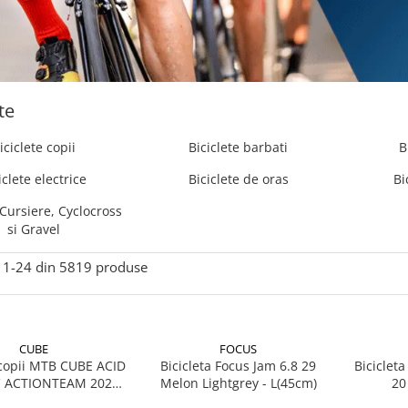
te
iciclete copii
Biciclete barbati
B
iclete electrice
Biciclete de oras
Bi
 Cursiere, Cyclocross
si Gravel
1-
24
din
5819
produse
CUBE
FOCUS
 copii MTB CUBE ACID
Bicicleta Focus Jam 6.8 29
Biciclet
C ACTIONTEAM 2025
Melon Lightgrey - L(45cm)
20
roti 24"