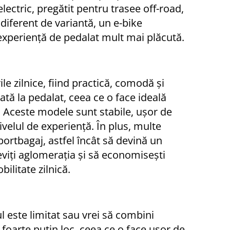
lectric, pregătit pentru trasee off-road,
ndiferent de variantă, un e-bike
xperiență de pedalat mult mai plăcută.
le zilnice, fiind practică, comodă și
ată la pedalat, ceea ce o face ideală
. Aceste modele sunt stabile, ușor de
 nivelul de experiență. În plus, multe
 portbagaj, astfel încât să devină un
 eviți aglomerația și să economisești
ilitate zilnică.
ul este limitat sau vrei să combini
 foarte puțin loc, ceea ce o face ușor de