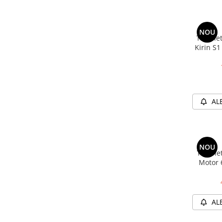
Cuvete bicicleta
Furci bicicleta
NOU
Cabluri si camasi
Trotine
Kirin S1
Frana bicicleta
30km/H
Placute frana bicicleta
Motor 35
7
Discuri frana bicicleta
Saboti frana bicicleta
AL
Adaptoare frana bicicleta
Frane pe disc
Frane pe janta
Accesorii frane bicicleta
NOU
Trotinet
Roti bicicleta
Motor 
Spite
15.6Ah 
40km/h
Butuci
Accesorii butuci
AL
Roti
Jante bicicleta