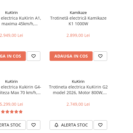
KuKirin
Kamikaze
 electrica KuKirin A1,
Trotinetă electrică Kamikaze
a maxima 45km/h,
K1 1000W
omie 45Km, Motor
cumulator 48V 13Ah
2.949,00 Lei
2.899,00 Lei
GA IN COS
ADAUGA IN COS
KuKirin
KuKirin
 electrica Kukirin G4-
Trotineta electrica KuKirin G2
Viteza Max 70 km/h,
model 2026, Motor 800W,
omie 70 km, Motor
Baterie 48V15Ah, Viteza
W, Acumulator 60V
maxima 25km/h, Autonomie
5.299,00 Lei
2.749,00 Lei
20Ah
maxima 55km (model limitat)
ERTA STOC
ALERTA STOC