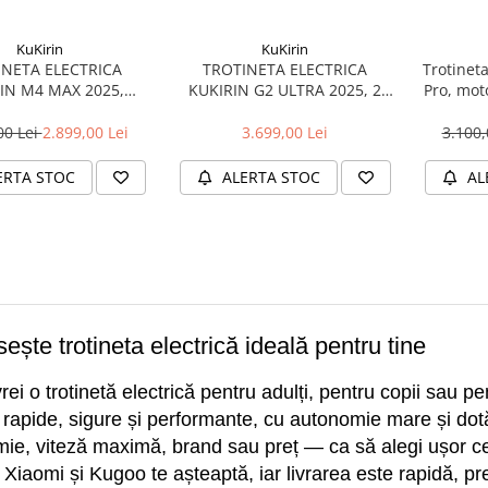
KuKirin
KuKirin
INETA ELECTRICA
TROTINETA ELECTRICA
Trotineta
IN M4 MAX 2025,
KUKIRIN G2 ULTRA 2025, 2
Pro, mot
 800W, BATERIE
MOTOARE, BATERIE 48V 18AH,
, VITEZA MAXIMA 45
VITEZA MAXIMA 50KM/H,
00 Lei
2.899,00 Lei
3.699,00 Lei
3.100,
AUTONOMIE 64 KM
AUTONOMIE MAXIMA 55 KM
ERTA STOC
ALERTA STOC
AL
ește trotineta electrică ideală pentru tine
rei o trotinetă electrică pentru adulți, pentru copii sau pe
rapide, sigure și performante, cu autonomie mare și dotări 
ie, viteză maximă, brand sau preț — ca să alegi ușor ce 
 Xiaomi și Kugoo te așteaptă, iar livrarea este rapidă, pre