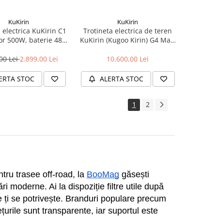
KuKirin
KuKirin
 electrica KuKirin C1
Trotineta electrica de teren
or 500W, baterie 48V
KuKirin (Kugoo Kirin) G4 Max,
26Ah
2 motoare de 1600W,
autonomie max 95 km, viteza
00 Lei
2.899,00 Lei
10.600,00 Lei
maxima 86 km/h
ERTA STOC
ALERTA STOC
1
2
ntru trasee off-road, la 
BooMag
 găsești 
moderne. Ai la dispoziție filtre utile după 
ți se potrivește. Branduri populare precum 
țurile sunt transparente, iar suportul este 