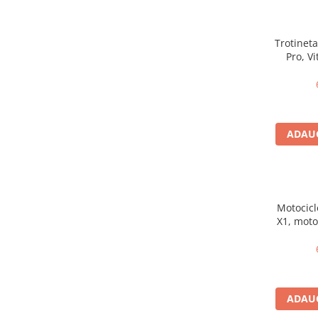
Aparatori noroi bicicleta
Suport bicicleta
Trotineta
Lumini bicicleta
Pro, V
Computer bicicleta
Auton
2x1200
Piese biciclete
Anvelopa bicicleta
ADAUG
Camera bicicleta
Pinioane
Lant bicicleta
Motocicl
Urechi cadru bicicleta
X1, moto
Mansoane si ghidolina
d
Ghidoane bicicleta
Pipe ghidon
ADAUG
Pedale bicicleta