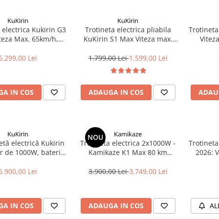
KuKirin
KuKirin
 electrica Kukirin G3
Trotineta electrica pliabila
Trotineta
iteza Max. 65km/h,
KuKirin S1 Max Viteza max.
Vitez
omie 80km, Motor
25Km/h, Autonomie Max. 39
Auton
W, Acumulator 52V
Km, Motor 350W, Acumulator
800W, a
6.299,00 Lei
1.799,00 Lei
1.599,00 Lei
23Ah
36V 10.4 Ah,Greutate Max. 100
Kg, Roti 8", Negru
A IN COS
ADAUGA IN COS
ADAU
KuKirin
Kamikaze
NOU
etă electrică Kukirin
Trotineta electrica 2x1000W -
Trotineta
r de 1000W, baterie
Kamikaze K1 Max 80 km
2026: 
e 48V 20.8Ah
autonomie, 20Ah, IP45
Auton
1x2000
6.900,00 Lei
3.900,00 Lei
3.749,00 Lei
A IN COS
ADAUGA IN COS
AL