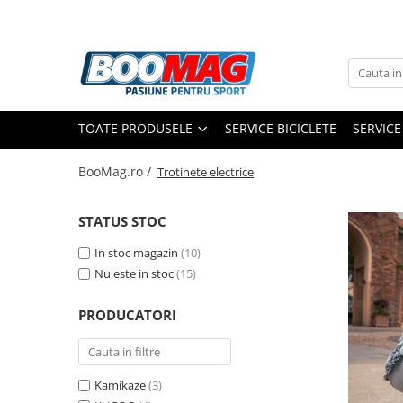
Toate Produsele
Biciclete
TOATE PRODUSELE
SERVICE BICICLETE
SERVICE
Biciclete copii
Biciclete barbati
BooMag.ro /
Trotinete electrice
Biciclete dama
STATUS STOC
Biciclete mountain bike (MTB)
Biciclete electrice
In stoc magazin
(10)
Nu este in stoc
(15)
Biciclete de oras
Biciclete pliabile
PRODUCATORI
Biciclete de trekking
Biciclete Cursiere, Cyclocross
si Gravel
Kamikaze
(3)