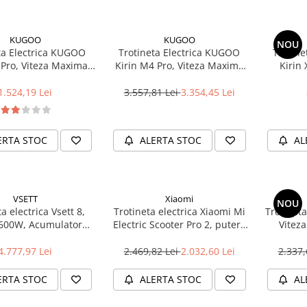
KUGOO
KUGOO
NOU
ta Electrica KUGOO
Trotineta Electrica KUGOO
Trotine
 Pro, Viteza Maxima
Kirin M4 Pro, Viteza Maxima
Kirin
, Autonomie 30Km,
45km/H, Autonomie 60-70Km,
40km/h
0W, Acumulator 36V
Motor 500W, Acumulator 48V
Motor 6
1.524,19 Lei
3.557,81 Lei
3.354,45 Lei
.5Ah, Negru
16Ah
ERTA STOC
ALERTA STOC
AL
VSETT
Xiaomi
NOU
a electrica Vsett 8,
Trotineta electrica Xiaomi Mi
Trotinet
600W, Acumulator
Electric Scooter Pro 2, putere
Vitez
48V, Viteza maxima
motor 300 W, autonomie max.
Autono
, Autonomie 80Km
45 Km, viteza maxima 25
Motor 3
4.777,97 Lei
2.469,82 Lei
2.032,60 Lei
2.337,
Km/h, Negru
1
ERTA STOC
ALERTA STOC
AL