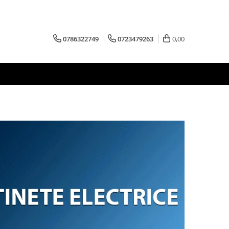
0786322749
0723479263
0,00