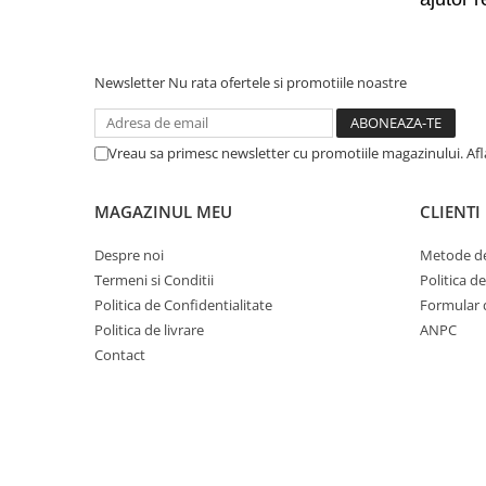
Trotinete electrice
Accesorii trotinete electrice
Scaune
Newsletter
Nu rata ofertele si promotiile noastre
Mansoane
Genti Transport
Vreau sa primesc newsletter cu promotiile magazinului. Af
Sistem antifurt
MAGAZINUL MEU
CLIENTI
Suport telefon
Stickere reflectorizate
Despre noi
Metode de
Termeni si Conditii
Politica d
Casti protectie
Politica de Confidentialitate
Formular 
Sonerii
Politica de livrare
ANPC
Benzi anti-grip
Contact
Piese trotinete electrice
Cauciucuri si camere
Camere
Cauciucuri