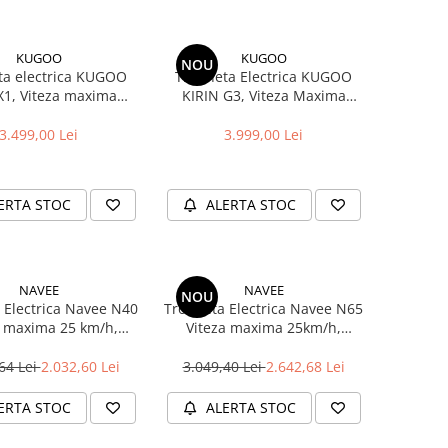
KUGOO
KUGOO
NOU
ta electrica KUGOO
Trotineta Electrica KUGOO
 X1, Viteza maxima
KIRIN G3, Viteza Maxima
, Autonomie 50Km,
50km/H, Autonomie 60Km,
00W, acumulator 48V
Motor 1200W, Acumulator 52V
3.499,00 Lei
3.999,00 Lei
13Ah, Negru
18Ah, Negru
ERTA STOC
ALERTA STOC
NAVEE
NAVEE
NOU
a Electrica Navee N40
Trotineta Electrica Navee N65
a maxima 25 km/h,
Viteza maxima 25km/h,
mie maxima 40Km,
Autonomie maxima 65Km,
50W, acumulator 36V
Motor 500W, acumulator 48V
64 Lei
2.032,60 Lei
3.049,40 Lei
2.642,68 Lei
0Ah, Roti 10"
12.5Ah, Roti 10"
ERTA STOC
ALERTA STOC