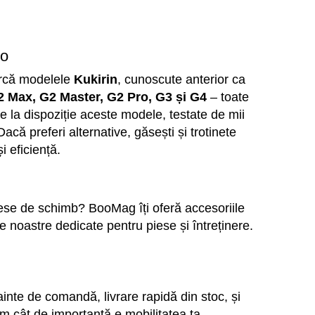
oo
arcă modelele 
Kukirin
, cunoscute anterior ca 
2 Max, G2 Master, G2 Pro, G3 și G4
 – toate 
e la dispoziție aceste modele, testate de mii 
acă preferi alternative, găsești și trotinete 
 eficiență.
iese de schimb? BooMag îți oferă accesoriile 
ile noastre dedicate pentru piese și întreținere.
te de comandă, livrare rapidă din stoc, și 
im cât de importantă e mobilitatea ta.