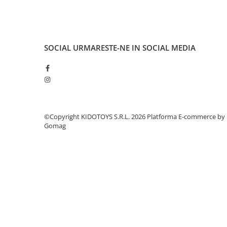
Cauciucuri pline
Cauciucuri tubeless
Valve
SOCIAL
URMARESTE-NE IN SOCIAL MEDIA
Accesorii
Componente electrice
Acumulatori
Incarcatoare
BMS
Manete acceleratie
©Copyright KIDOTOYS S.R.L. 2026
Platforma E-commerce by
Gomag
Controller
Display
Motoare
Faruri si lumini
Butoane si conectori
Kit controller si display
Senzori
Cabluri si mufe