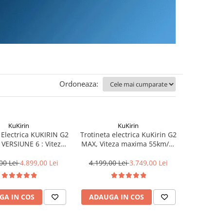
Ordoneaza:
KuKirin
KuKirin
 Electrica KUKIRIN G2
Trotineta electrica KuKirin G2
VERSIUNE 6 : Viteza
MAX, Viteza maxima 55km/h,
km/h, Autonomie 70
Autonomie 80Km, Motor
 Motor 2x1000W,
1000W, baterie 48V/20Ah
00 Lei
4.899,00 Lei
4.199,00 Lei
3.749,00 Lei
lator 52V 20.8Ah
GA IN COS
ADAUGA IN COS