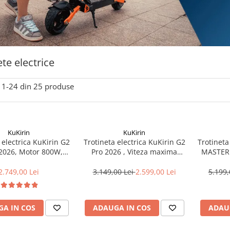
ete electrice
1-
24
din
25
produse
KuKirin
KuKirin
 electrica KuKirin G2
Trotineta electrica KuKirin G2
Trotineta
2026, Motor 800W,
Pro 2026 , Viteza maxima
MASTER 
e 48V15Ah, Viteza
45km/h, Autonomie 55Km,
Max 70 
45km/h, Autonomie
Motor 600W, acumulator 48V
km,
2.749,00 Lei
3.149,00 Lei
2.599,00 Lei
5.199,
axima 55km
15Ah
Acumu
A IN COS
ADAUGA IN COS
ADAU