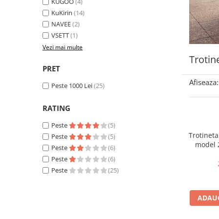
KUGOO
(4)
Accesorii biciclete
KuKirin
(14)
NAVEE
(2)
Scaun bicicleta copii
VSETT
(1)
Chei si scule bicicleta
Vezi mai multe
Portbagaj bicicleta
Trotin
PRET
Antifurt bicicleta
Afiseaza:
Cosuri bicicleta
Peste 1000 Lei
(25)
Pompa bicicleta
RATING
Produse intretinere bicicleta
Peste
(5)
Accesorii biciclete copii
Trotineta
Peste
(5)
model 
Claxon bicicleta
Peste
(6)
Bateri
Peste
(6)
Bidoane si suporti bicicleta
maxima 
Peste
(25)
m
Suport telefon bicicleta
Oglinzi bicicleta
ADAUG
Cricuri bicicleta