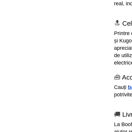
real, in
Manete schimbator bicicleta
Manete mixte frana - schimbator
Rulmenti si coronite
🔝 
Cel
Printre
Echipament ciclism
și Kugo
Ochelari
aprecia
Casca bicicleta
de utili
Protectii
electri
Sosete
🧰 
Acc
Rucsaci si borsete ciclism
Cauți 
b
Manusi bicicleta
potrivit
Pantofi ciclism
Imbracaminte ciclism barbati
🚚 
Liv
Imbracaminte ciclism dama
Imbracaminte ciclism copii
La BooM
ajutor 