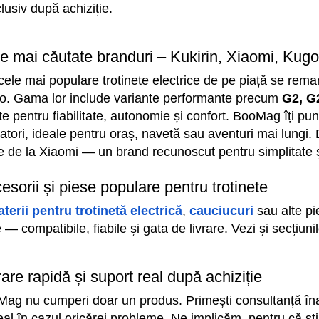
clusiv după achiziție.
e mai căutate branduri – Kukirin, Xiaomi, Kug
 cele mai populare trotinete electrice de pe piață se rem
o. Gama lor include variante performante precum 
G2, G
te pentru fiabilitate, autonomie și confort. BooMag îți pun
zatori, ideale pentru oraș, navetă sau aventuri mai lungi. D
ce de la Xiaomi — un brand recunoscut pentru simplitate și
esorii și piese populare pentru trotinete
aterii pentru trotinetă electrică
, 
cauciucuri
 sau alte p
e — compatibile, fiabile și gata de livrare. Vezi și secțiun
rare rapidă și suport real după achiziție
ag nu cumperi doar un produs. Primești consultanță înain
real în cazul oricărei probleme. Ne implicăm, pentru că șt