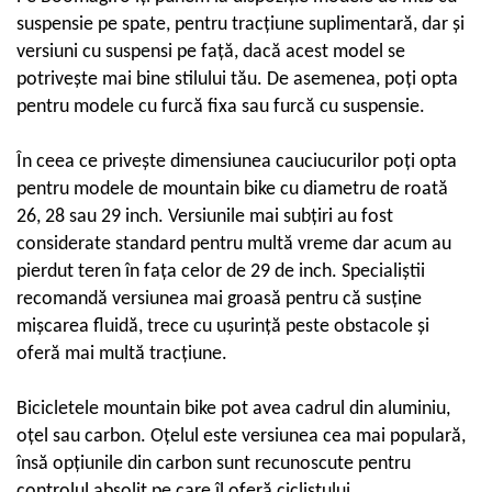
Convertor
suspensie pe spate, pentru tracțiune suplimentară, dar și
Claxoane
versiuni cu suspensi pe față, dacă acest model se
Componente franare
potrivește mai bine stilului tău. De asemenea, poți opta
pentru modele cu furcă fixa sau furcă cu suspensie.
Manete de frana
Cabluri de frana
În ceea ce privește dimensiunea cauciucurilor poți opta
Frane hidraulice
pentru modele de mountain bike cu diametru de roată
Frane cu tambur
26, 28 sau 29 inch. Versiunile mai subțiri au fost
Etrier frana
considerate standard pentru multă vreme dar acum au
Placute de frana
pierdut teren în fața celor de 29 de inch. Specialiștii
Discuri de frana
recomandă versiunea mai groasă pentru că susține
Componente cadru
mișcarea fluidă, trece cu ușurință peste obstacole și
Aparatori si protectii
oferă mai multă tracțiune.
Cric
Furca
Bicicletele mountain bike pot avea cadrul din aluminiu,
Sisteme de pliere
oțel sau carbon. Oțelul este versiunea cea mai populară,
Suspensii
însă opțiunile din carbon sunt recunoscute pentru
Ghidoane
controlul absolit pe care îl oferă ciclistului.