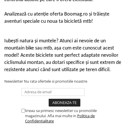
Rulmenti si suruburi
Roti
Analizează cu atenție oferta Boomag.ro și trăiește
aventuri speciale cu noua ta bicicletă mtb!
Trotinete copii
Iubești natura și muntele? Atunci ai nevoie de un
mountain bike sau mtb, așa cum este cunoscut acest
model! Aceste biciclete sunt perfect adaptate nevoilor
ciclismului montan, au dotari specifice și sunt extrem de
rezistente atunci când sunt utilizate pe teren dificil.
Newsletter
Nu rata ofertele si promotiile noastre
Vreau sa primesc newsletter cu promotiile
magazinului. Afla mai multe in
Politica de
Confidentialitate