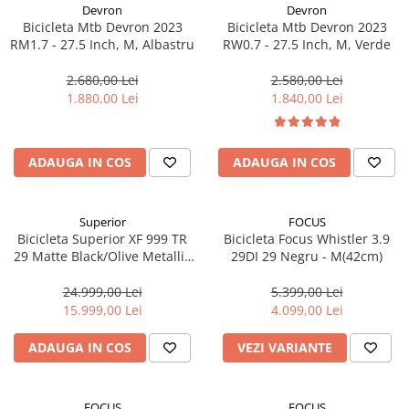
Cuvete bicicleta
Devron
Devron
Bicicleta Mtb Devron 2023
Bicicleta Mtb Devron 2023
Furci bicicleta
RM1.7 - 27.5 Inch, M, Albastru
RW0.7 - 27.5 Inch, M, Verde
Cabluri si camasi
2.680,00 Lei
2.580,00 Lei
Frana bicicleta
1.880,00 Lei
1.840,00 Lei
Placute frana bicicleta
Discuri frana bicicleta
ADAUGA IN COS
ADAUGA IN COS
Saboti frana bicicleta
Adaptoare frana bicicleta
Frane pe disc
Superior
FOCUS
Frane pe janta
Bicicleta Superior XF 999 TR
Bicicleta Focus Whistler 3.9
29 Matte Black/Olive Metallic
29DI 29 Negru - M(42cm)
Accesorii frane bicicleta
19.0 - (L)
Roti bicicleta
24.999,00 Lei
5.399,00 Lei
15.999,00 Lei
4.099,00 Lei
Spite
Butuci
ADAUGA IN COS
VEZI VARIANTE
Accesorii butuci
Roti
FOCUS
FOCUS
Jante bicicleta