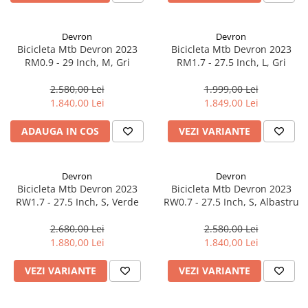
Aparatori noroi bicicleta
Suport bicicleta
Devron
Devron
Lumini bicicleta
Bicicleta Mtb Devron 2023
Bicicleta Mtb Devron 2023
RM0.9 - 29 Inch, M, Gri
RM1.7 - 27.5 Inch, L, Gri
Computer bicicleta
2.580,00 Lei
1.999,00 Lei
Piese biciclete
1.840,00 Lei
1.849,00 Lei
Anvelopa bicicleta
ADAUGA IN COS
VEZI VARIANTE
Camera bicicleta
Pinioane
Devron
Devron
Lant bicicleta
Bicicleta Mtb Devron 2023
Bicicleta Mtb Devron 2023
RW1.7 - 27.5 Inch, S, Verde
RW0.7 - 27.5 Inch, S, Albastru
Urechi cadru bicicleta
Mansoane si ghidolina
2.680,00 Lei
2.580,00 Lei
1.880,00 Lei
1.840,00 Lei
Ghidoane bicicleta
Pipe ghidon
VEZI VARIANTE
VEZI VARIANTE
Pedale bicicleta