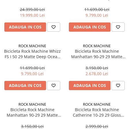
Ocean Blue 16.0 - (M)
Blue 16.0 - (M)
Manete schimbator bicicleta
24.399,00 Lei
11.699,00 Lei
Manete mixte frana - schimbator
19.999,00 Lei
9.799,00 Lei
Rulmenti si coronite
ADAUGA IN COS
ADAUGA IN COS
Echipament ciclism
Ochelari
ROCK MACHINE
ROCK MACHINE
Casca bicicleta
Bicicleta Rock Machine Whizz
Bicicleta Rock Machine
FS I 50 29 Matte Deep Ocean
Manhattan 90-29 29 Matte
Protectii
Blue 16.5 - (L)
Black 17.0 - (M)
Sosete
11.699,00 Lei
3.150,00 Lei
9.799,00 Lei
2.678,00 Lei
Rucsaci si borsete ciclism
ADAUGA IN COS
ADAUGA IN COS
Manusi bicicleta
Pantofi ciclism
Imbracaminte ciclism barbati
ROCK MACHINE
ROCK MACHINE
Bicicleta Rock Machine
Bicicleta Rock Machine
Imbracaminte ciclism dama
Manhattan 90-29 29 Matte
Catherine 10-29 29 Gloss
Black 19.0 - (L)
Zircon Blue 15.0 - (S)
Imbracaminte ciclism copii
3.150,00 Lei
2.999,00 Lei