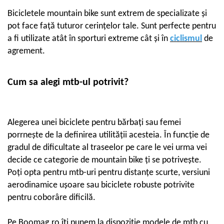
Cauciucuri pline
Bicicletele mountain bike sunt extrem de specializate și
Cauciucuri tubeless
pot face față tuturor cerințelor tale. Sunt perfecte pentru
Valve
a fi utilizate atât în sporturi extreme cât și în
ciclismul
de
Accesorii
agrement.
Componente electrice
Acumulatori
Cum sa alegi mtb-ul potrivit?
Incarcatoare
BMS
Manete acceleratie
Alegerea unei biciclete pentru bărbați sau femei
Controller
porrnește de la definirea utilității acesteia. În funcție de
Display
gradul de dificultate al traseelor pe care le vei urma vei
Motoare
decide ce categorie de mountain bike ți se potrivește.
Faruri si lumini
Poți opta pentru mtb-uri pentru distanțe scurte, versiuni
Butoane si conectori
aerodinamice ușoare sau biciclete robuste potrivite
Kit controller si display
pentru coborâre dificilă.
Senzori
Cabluri si mufe
Pe Boomag.ro îți punem la dispoziție modele de mtb cu