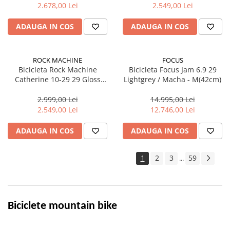
2.678,00 Lei
2.549,00 Lei
Trotinete electrice
Accesorii trotinete electrice
ADAUGA IN COS
ADAUGA IN COS
Scaune
Mansoane
ROCK MACHINE
FOCUS
Bicicleta Rock Machine
Bicicleta Focus Jam 6.9 29
Genti Transport
Catherine 10-29 29 Gloss
Lightgrey / Macha - M(42cm)
Sistem antifurt
Zircon Blue 17.0 - (M)
2.999,00 Lei
14.995,00 Lei
Suport telefon
2.549,00 Lei
12.746,00 Lei
Stickere reflectorizate
ADAUGA IN COS
ADAUGA IN COS
Casti protectie
Sonerii
1
2
3
59
...
Benzi anti-grip
Piese trotinete electrice
Cauciucuri si camere
Biciclete mountain bike
Camere
Cauciucuri