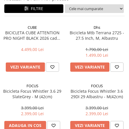
Accesorii biciclete
FILTRE
Scaun bicicleta copii
Chei si scule bicicleta
CUBE
Dhs
Portbagaj bicicleta
BICICLETA CUBE ATTENTION
Bicicleta Mtb Terrana 2725 -
PRO NIGHT BLACK 2026 cadru
27.5 Inch, M, Albastru
Antifurt bicicleta
L (19") - roti 29
4.499,00 Lei
1.790,00 Lei
Cosuri bicicleta
1.499,00 Lei
Pompa bicicleta
VEZI VARIANTE
VEZI VARIANTE
Produse intretinere bicicleta
Accesorii biciclete copii
Claxon bicicleta
FOCUS
FOCUS
Bicicleta Focus Whistler 3.6 29
Bicicleta Focus Whistler 3.6
Bidoane si suporti bicicleta
SlateGrey - M (42cm)
29DI 29 Albastru - M(42cm)
Suport telefon bicicleta
3.399,00 Lei
3.399,00 Lei
Oglinzi bicicleta
2.399,00 Lei
2.399,00 Lei
Cricuri bicicleta
ADAUGA IN COS
VEZI VARIANTE