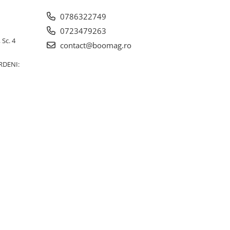
0786322749
0723479263
 Sc. 4
contact@boomag.ro
RDENI: