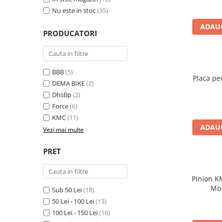
Nu este in stoc
(35)
Accesorii biciclete
Scaun bicicleta copii
ADAUG
PRODUCATORI
Chei si scule bicicleta
Portbagaj bicicleta
Antifurt bicicleta
BBB
(5)
Placa pe
DEMA BIKE
(2)
Cosuri bicicleta
DhsBp
(2)
Pompa bicicleta
Force
(6)
Produse intretinere bicicleta
KMC
(11)
ADAUG
Vezi mai multe
Accesorii biciclete copii
Claxon bicicleta
PRET
Bidoane si suporti bicicleta
Pinion K
Suport telefon bicicleta
Mo 
Sub 50 Lei
(18)
Oglinzi bicicleta
50 Lei - 100 Lei
(13)
Cricuri bicicleta
100 Lei - 150 Lei
(16)