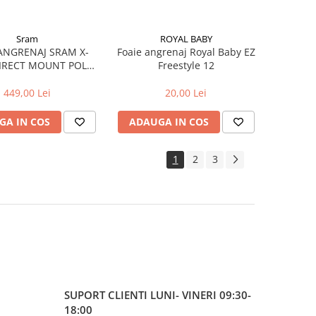
Sram
ROYAL BABY
ANGRENAJ SRAM X-
Foaie angrenaj Royal Baby EZ
DIRECT MOUNT POLAR
Freestyle 12
32T, 3MM OFFSET
449,00 Lei
20,00 Lei
GA IN COS
ADAUGA IN COS
1
2
3
SUPORT CLIENTI
LUNI- VINERI 09:30-
18:00