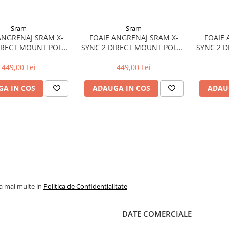
Sram
Sram
ANGRENAJ SRAM X-
FOAIE ANGRENAJ SRAM X-
FOAIE 
IRECT MOUNT POLAR
SYNC 2 DIRECT MOUNT POLAR
SYNC 2 
36T, 3MM OFFSET
GREY 34T, 3MM OFFSET
GREY 
449,00 Lei
449,00 Lei
A IN COS
ADAUGA IN COS
ADAU
la mai multe in
Politica de Confidentialitate
DATE COMERCIALE