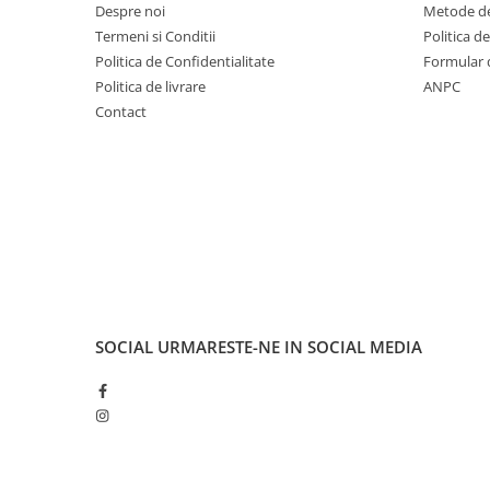
Despre noi
Metode de
Fond de janta
Termeni si Conditii
Politica d
Sei si tija sa bicicleta
Politica de Confidentialitate
Formular 
Politica de livrare
ANPC
Tija sa bicicleta
Contact
Sei
Coliere si cleme sa
Huse sa
Angrenaje bicicleta
Foi angrenaj
Angrenaj pedalier
Butuci pedalieri
Brat pedalier
SOCIAL
URMARESTE-NE IN SOCIAL MEDIA
Schimbator de viteze bicicleta
Schimbatoare fata
Schimbatoare spate
Manete schimbator si frana
Manete frana bicicleta