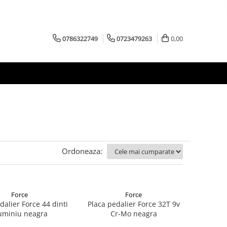
0786322749
0723479263
0,00
Ordoneaza:
Force
Force
dalier Force 44 dinti
Placa pedalier Force 32T 9v
uminiu neagra
Cr-Mo neagra