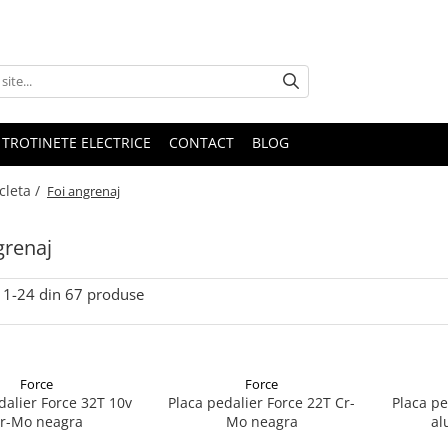
 TROTINETE ELECTRICE
CONTACT
BLOG
cleta /
Foi angrenaj
grenaj
1-
24
din
67
produse
Force
Force
dalier Force 32T 10v
Placa pedalier Force 22T Cr-
Placa pe
r-Mo neagra
Mo neagra
al