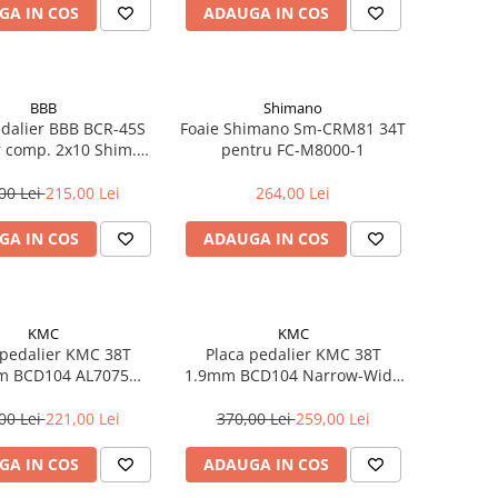
GA IN COS
ADAUGA IN COS
BBB
Shimano
edalier BBB BCR-45S
Foaie Shimano Sm-CRM81 34T
 comp. 2x10 Shim.XT
pentru FC-M8000-1
42T/104mm
00 Lei
215,00 Lei
264,00 Lei
GA IN COS
ADAUGA IN COS
KMC
KMC
 pedalier KMC 38T
Placa pedalier KMC 38T
m BCD104 AL7075
1.9mm BCD104 Narrow-Wide
Neagra
AL7075 Neagra
00 Lei
221,00 Lei
370,00 Lei
259,00 Lei
GA IN COS
ADAUGA IN COS