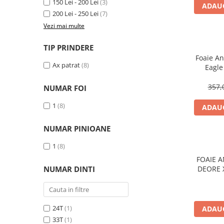
150 Lei - 200 Lei
(3)
Aparatori noroi bicicleta
ADAUG
200 Lei - 250 Lei
(7)
Suport bicicleta
Vezi mai multe
Lumini bicicleta
TIP PRINDERE
Computer bicicleta
Foaie A
Ax patrat
(8)
Eagle
Piese biciclete
357,
NUMAR FOI
Anvelopa bicicleta
Camera bicicleta
1
(8)
ADAUG
Pinioane
NUMAR PINIOANE
Lant bicicleta
1
(8)
Urechi cadru bicicleta
FOAIE 
Mansoane si ghidolina
NUMAR DINTI
DEORE 
1X12V, DIRECT MOUNT (FC-
Ghidoane bicicleta
M81
Pipe ghidon
24T
(1)
ADAUG
Pedale bicicleta
33T
(1)