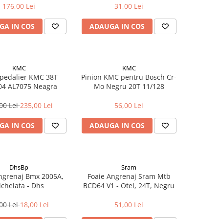
176,00 Lei
31,00 Lei
GA IN COS
ADAUGA IN COS
KMC
KMC
 pedalier KMC 38T
Pinion KMC pentru Bosch Cr-
4 AL7075 Neagra
Mo Negru 20T 11/128
00 Lei
235,00 Lei
56,00 Lei
GA IN COS
ADAUGA IN COS
DhsBp
Sram
ngrenaj Bmx 2005A,
Foaie Angrenaj Sram Mtb
ichelata - Dhs
BCD64 V1 - Otel, 24T, Negru
00 Lei
18,00 Lei
51,00 Lei