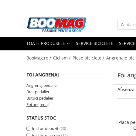
Toate Produsele
Biciclete
TOATE PRODUSELE
SERVICE BICICLETE
SERVICE
Biciclete copii
Biciclete barbati
BooMag.ro /
Ciclism /
Piese biciclete /
Angrenaje bici
Biciclete dama
Foi an
FOI ANGRENAJ
Biciclete mountain bike (MTB)
Biciclete electrice
Angrenaj pedalier
Afiseaza:
Brat pedalier
Biciclete de oras
Butuci pedalieri
Biciclete pliabile
Foi angrenaj
Biciclete de trekking
STATUS STOC
Biciclete Cursiere, Cyclocross
Placa pe
C
si Gravel
In stoc depozit
(20)
In stoc magazin
(12)