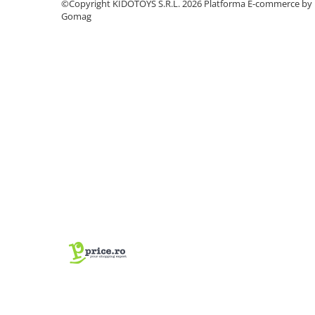
©Copyright KIDOTOYS S.R.L. 2026
Platforma E-commerce by
Manete schimbator bicicleta
Gomag
Manete mixte frana - schimbator
Rulmenti si coronite
Echipament ciclism
Ochelari
Casca bicicleta
Protectii
Sosete
Rucsaci si borsete ciclism
Manusi bicicleta
Pantofi ciclism
Imbracaminte ciclism barbati
Imbracaminte ciclism dama
Imbracaminte ciclism copii