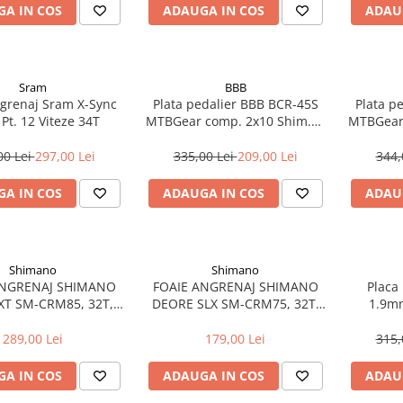
A IN COS
ADAUGA IN COS
ADAU
Sram
BBB
ngrenaj Sram X-Sync
Plata pedalier BBB BCR-45S
Plata p
 Pt. 12 Viteze 34T
MTBGear comp. 2x10 Shim.XT
MTBGear
40T/104mm
00 Lei
297,00 Lei
335,00 Lei
209,00 Lei
344,
A IN COS
ADAUGA IN COS
ADAU
Shimano
Shimano
ANGRENAJ SHIMANO
FOAIE ANGRENAJ SHIMANO
Placa
XT SM-CRM85, 32T,
DEORE SLX SM-CRM75, 32T,
1.9m
1X12V, DIRECT MOUNT (FC-
00-1/M8130-1)
M7100-1/M7130-1)
289,00 Lei
179,00 Lei
315,
A IN COS
ADAUGA IN COS
ADAU