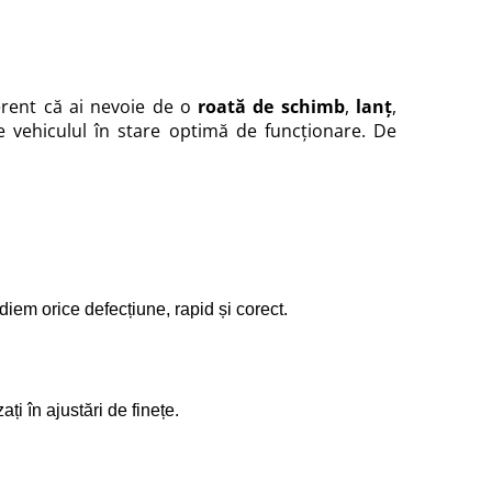
ferent că ai nevoie de o
roată de schimb
,
lanț
,
ne vehiculul în stare optimă de funcționare. De
.
iem orice defecțiune, rapid și corect.
i în ajustări de finețe.