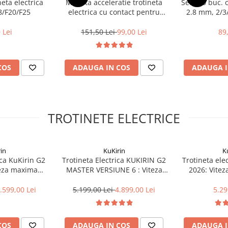
neta electrica
Maneta acceleratie trotineta
Set 480 buc. c
8/F20/F25
electrica cu contact pentru
2.8 mm, 2/3/
Kugoo Kirin G2 PRO (2024-
m
2025)/G2 MAX (2024)
 Lei
151,50 Lei
99,00 Lei
89
COS
ADAUGA IN COS
ADAUGA I
TROTINETE ELECTRICE
in
KuKirin
K
ica KuKirin G2
Trotineta Electrica KUKIRIN G2
Trotineta ele
teza maxima
MASTER VERSIUNE 6 : Viteza
2026: Vitez
nomie 55Km,
Max 70 km/h, Autonomie 70
Autonomie
umulator 48V
km, Motor 2x1000W,
1x2000W, Acu
.599,00 Lei
5.199,00 Lei
4.899,00 Lei
5.29
h
Acumulator 52V 20.8Ah
COS
ADAUGA IN COS
ADAUGA I