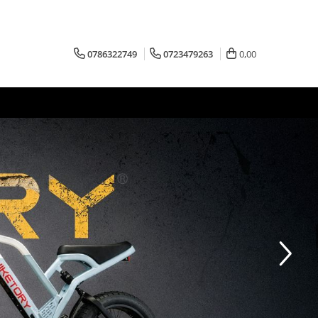
0786322749
0723479263
0,00