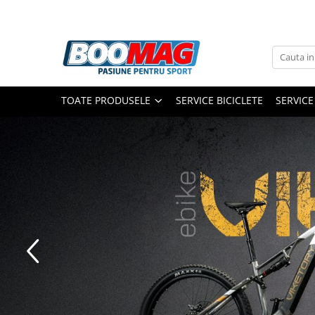
Toate Produsele
Biciclete
TOATE PRODUSELE
SERVICE BICICLETE
SERVICE
Biciclete copii
Biciclete barbati
Biciclete dama
Biciclete mountain bike (MTB)
Biciclete electrice
Biciclete de oras
Biciclete pliabile
Biciclete de trekking
Biciclete Cursiere, Cyclocross
si Gravel