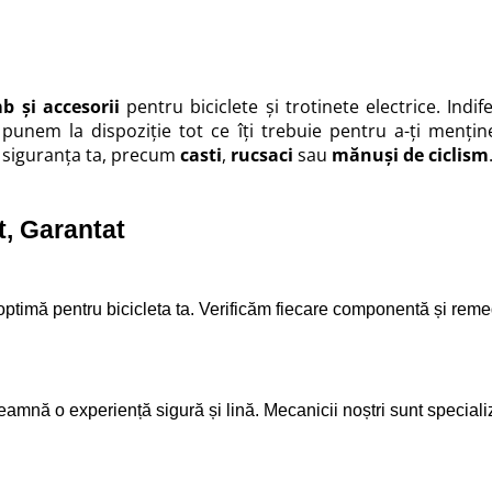
mb
și
accesorii
pentru biciclete și
trotinete electrice
. Indi
ți punem la dispoziție tot ce îți trebuie pentru a-ți menți
i siguranța ta, precum
casti
,
rucsaci
sau
mănuși de ciclism
t, Garantat
optimă pentru bicicleta ta. Verificăm fiecare componentă și remed
mnă o experiență sigură și lină. Mecanicii noștri sunt specializaț