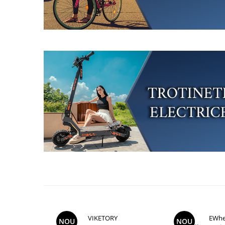
Aparatori noroi bicicleta
Suport bicicleta
Lumini bicicleta
Computer bicicleta
Piese biciclete
Anvelopa bicicleta
Camera bicicleta
Pinioane
Lant bicicleta
Urechi cadru bicicleta
Mansoane si ghidolina
Ghidoane bicicleta
Pipe ghidon
Pedale bicicleta
VIKETORY
EWhe
NOU
NOU