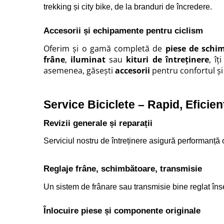
trekking
 și 
city bike
, de la branduri de încredere.
Cauciucuri pline
Cauciucuri tubeless
Accesorii și echipamente pentru ciclism
Valve
Accesorii
Oferim și o gamă completă de
piese de schi
frâne
,
iluminat
sau
kituri de întreținere
, î
Componente electrice
asemenea, găsești
accesorii
pentru confortul ș
Acumulatori
Incarcatoare
BMS
Service Biciclete – Rapid, Eficien
Manete acceleratie
Revizii generale și reparații
Controller
Display
Serviciul nostru de întreținere asigură performanță 
Motoare
Faruri si lumini
Reglaje frâne, schimbătoare, transmisie
Butoane si conectori
Un sistem de frânare sau transmisie bine reglat însea
Kit controller si display
Senzori
Înlocuire piese și componente originale
Cabluri si mufe