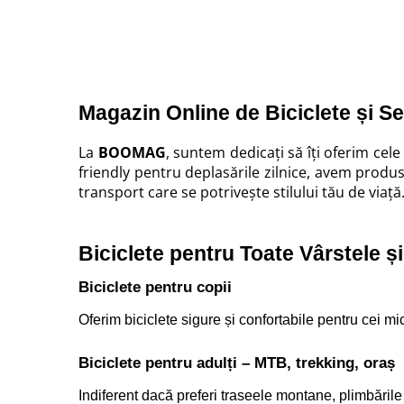
Trotinete electrice
Accesorii trotinete electrice
Scaune
Mansoane
Magazin Online de Biciclete și S
Genti Transport
La
BOOMAG
, suntem dedicați să îți oferim cele
Sistem antifurt
friendly pentru deplasările zilnice, avem produse
Suport telefon
transport care se potrivește stilului tău de viață
Stickere reflectorizate
Casti protectie
Biciclete pentru Toate Vârstele și 
Sonerii
Biciclete pentru copii
Benzi anti-grip
Oferim biciclete sigure și confortabile pentru cei mi
Piese trotinete electrice
Cauciucuri si camere
Biciclete pentru adulți – MTB, trekking, oraș
Camere
Cauciucuri
Indiferent dacă preferi traseele montane, plimbările 