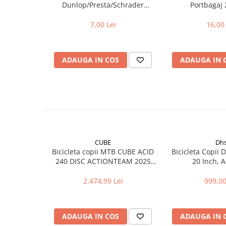
Dunlop/Presta/Schrader
Portbagaj 
Manete schimbator bicicleta
aluminiu
Manete mixte frana - schimbator
7,00 Lei
16,00 
Rulmenti si coronite
Echipament ciclism
ADAUGA IN COS
ADAUGA IN 
Ochelari
Casca bicicleta
Protectii
Sosete
Rucsaci si borsete ciclism
CUBE
Dh
Manusi bicicleta
Bicicleta copii MTB CUBE ACID
Bicicleta Copii
240 DISC ACTIONTEAM 2025
20 Inch, 
Pantofi ciclism
roti 24"
2.474,99 Lei
999,00
Imbracaminte ciclism barbati
Imbracaminte ciclism dama
Imbracaminte ciclism copii
ADAUGA IN COS
ADAUGA IN 