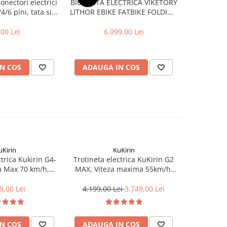
onectori electrici
BICICLETA ELECTRICA VIKETORY
Trotineta 
4/6 pini, tata si
LITHOR EBIKE FATBIKE FOLDING
Kamika
ama
CREAM
autono
,00 Lei
6.099,00 Lei
3.900,0
N COS
ADAUGA IN COS
ADAUG
uKirin
KuKirin
ctrica Kukirin G4-
Trotineta electrica KuKirin G2
Trotineta 
a Max 70 km/h,
MAX, Viteza maxima 55km/h,
Pro, Vi
 70 km, Motor
Autonomie 80Km, Motor
Autono
mulator 60V 20Ah
1000W, baterie 48V/20Ah
2x1200W, A
9,00 Lei
4.199,00 Lei
3.749,00 Lei
6
N COS
ADAUGA IN COS
ADAUG