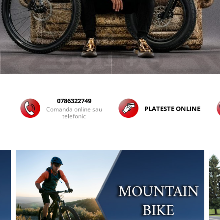
0786322749
PLATESTE ONLINE
Comanda online sau
telefonic