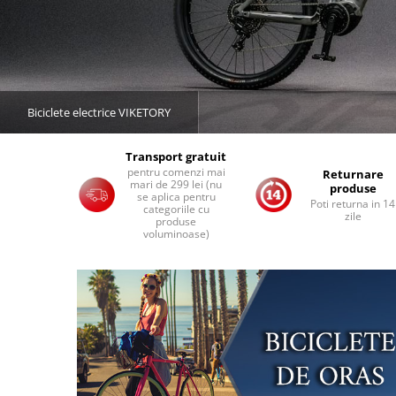
Accesorii biciclete
Scaun bicicleta copii
Chei si scule bicicleta
Portbagaj bicicleta
Biciclete electrice VIKETORY
Antifurt bicicleta
Cosuri bicicleta
Transport gratuit
pentru comenzi mai
Returnare
Pompa bicicleta
mari de 299 lei (nu
produse
se aplica pentru
Poti returna in 14
Produse intretinere bicicleta
categoriile cu
zile
produse
voluminoase)
Accesorii biciclete copii
Claxon bicicleta
Bidoane si suporti bicicleta
Suport telefon bicicleta
Oglinzi bicicleta
Cricuri bicicleta