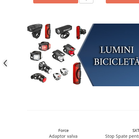
Fond de janta
Sei si tija sa bicicleta
Tija sa bicicleta
Sei
Coliere si cleme sa
Huse sa
Angrenaje bicicleta
Foi angrenaj
Angrenaj pedalier
Butuci pedalieri
Brat pedalier
Schimbator de viteze bicicleta
Schimbatoare fata
Schimbatoare spate
Manete schimbator si frana
Force
SX
Manete frana bicicleta
Adaptor valva
Stop Spate pen