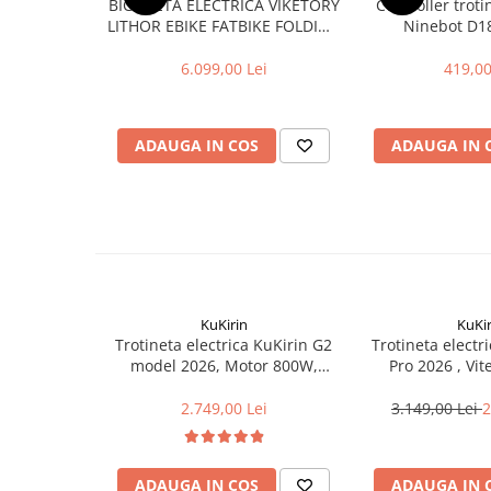
BICICLETA ELECTRICA VIKETORY
Controller troti
Cuvete bicicleta
LITHOR EBIKE FATBIKE FOLDING
Ninebot D1
Furci bicicleta
TURQUOISE
6.099,00 Lei
419,00
Cabluri si camasi
Frana bicicleta
Placute frana bicicleta
ADAUGA IN COS
ADAUGA IN 
Discuri frana bicicleta
Saboti frana bicicleta
Adaptoare frana bicicleta
Frane pe disc
Frane pe janta
Accesorii frane bicicleta
KuKirin
KuKir
Roti bicicleta
Trotineta electrica KuKirin G2
Trotineta electr
model 2026, Motor 800W,
Pro 2026 , Vi
Spite
Baterie 48V15Ah, Viteza
45km/h, Auto
Butuci
maxima 45km/h, Autonomie
Motor 600W, ac
2.749,00 Lei
3.149,00 Lei
2
maxima 55km
15A
Accesorii butuci
Roti
ADAUGA IN COS
ADAUGA IN 
Jante bicicleta