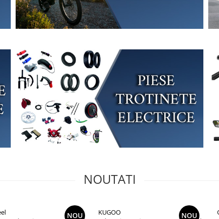
NOUTATI
el
KUGOO
NOU
NOU