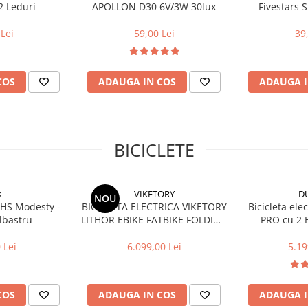
2 Leduri
APOLLON D30 6V/3W 30lux
Fivestars 
telecoman
acumulat
Lei
59,00 Lei
39
COS
ADAUGA IN COS
ADAUGA I
BICICLETE
s
VIKETORY
D
NOU
 DHS Modesty -
BICICLETA ELECTRICA VIKETORY
Bicicleta ele
Albastru
LITHOR EBIKE FATBIKE FOLDING
PRO cu 2 B
CREAM
 Lei
6.099,00 Lei
5.19
COS
ADAUGA IN COS
ADAUGA I