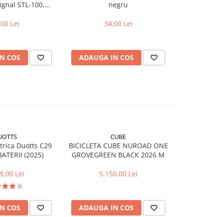
Signal STL-100,
negru
da wireless,
or 1200 mAh
,00 Lei
34,00 Lei
N COS
ADAUGA IN COS
ADAUG
UOTTS
CUBE
FUNNY
ctrica Duotts C29
BICICLETA CUBE NUROAD ONE
Bicicleta
ATERII (2025)
GROVEGREEN BLACK 2026 M
Wheels R
9,00 Lei
5.150,00 Lei
N COS
ADAUGA IN COS
ADAUG