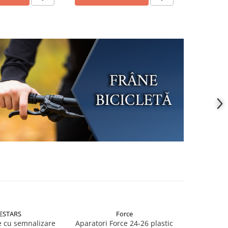
ESTARS
Force
 cu semnalizare
Aparatori Force 24-26 plastic
Lacat For