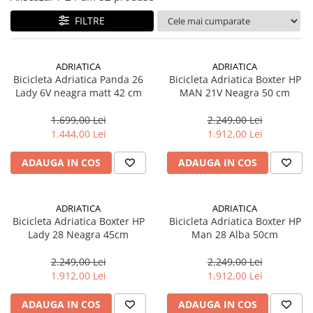
Accesorii biciclete
FILTRE
Scaun bicicleta copii
Chei si scule bicicleta
ADRIATICA
ADRIATICA
Portbagaj bicicleta
Bicicleta Adriatica Panda 26
Bicicleta Adriatica Boxter HP
Lady 6V neagra matt 42 cm
MAN 21V Neagra 50 cm
Antifurt bicicleta
1.699,00 Lei
2.249,00 Lei
Cosuri bicicleta
1.444,00 Lei
1.912,00 Lei
Pompa bicicleta
ADAUGA IN COS
ADAUGA IN COS
Produse intretinere bicicleta
Accesorii biciclete copii
Claxon bicicleta
ADRIATICA
ADRIATICA
Bicicleta Adriatica Boxter HP
Bicicleta Adriatica Boxter HP
Bidoane si suporti bicicleta
Lady 28 Neagra 45cm
Man 28 Alba 50cm
Suport telefon bicicleta
2.249,00 Lei
2.249,00 Lei
Oglinzi bicicleta
1.912,00 Lei
1.912,00 Lei
Cricuri bicicleta
ADAUGA IN COS
ADAUGA IN COS