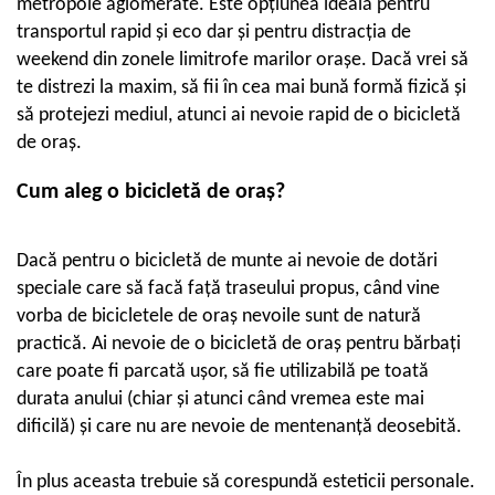
metropole aglomerate. Este opțiunea ideală pentru
Cauciucuri pline
transportul rapid și eco dar și pentru distracția de
Cauciucuri tubeless
weekend din zonele limitrofe marilor orașe. Dacă vrei să
Valve
te distrezi la maxim, să fii în cea mai bună formă fizică și
Accesorii
să protejezi mediul, atunci ai nevoie rapid de o bicicletă
Componente electrice
de oraș.
Acumulatori
Cum aleg o bicicletă de oraș?
Incarcatoare
BMS
Manete acceleratie
Dacă pentru o bicicletă de munte ai nevoie de dotări
Controller
speciale care să facă față traseului propus, când vine
Display
vorba de bicicletele de oraș nevoile sunt de natură
Motoare
practică. Ai nevoie de o bicicletă de oraș pentru bărbați
Faruri si lumini
care poate fi parcată ușor, să fie utilizabilă pe toată
Butoane si conectori
durata anului (chiar și atunci când vremea este mai
Kit controller si display
dificilă) și care nu are nevoie de mentenanță deosebită.
Senzori
În plus aceasta trebuie să corespundă esteticii personale.
Cabluri si mufe