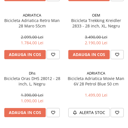
Aparatori noroi bicicleta
Suport bicicleta
ADRIATICA
OEM
Lumini bicicleta
Bicicleta Adriatica Retro Man
Bicicleta Trekking Kreidler
28 Maro 55cm
2833 - 28 inch, XL, Negru
Computer bicicleta
2.099,00 Lei
3.490,00 Lei
Piese biciclete
1.784,00 Lei
2.190,00 Lei
Anvelopa bicicleta
ADAUGA IN COS
ADAUGA IN COS
Camera bicicleta
Pinioane
Dhs
ADRIATICA
Lant bicicleta
Bicicleta Oras DHS 28012 - 28
Bicicleta Adriatica Movie Man
inch, L, Negru
6V 28 Petrol Blue 50 cm
Urechi cadru bicicleta
Mansoane si ghidolina
1.390,00 Lei
1.499,00 Lei
1.090,00 Lei
Ghidoane bicicleta
Pipe ghidon
ADAUGA IN COS
ALERTA STOC
Pedale bicicleta