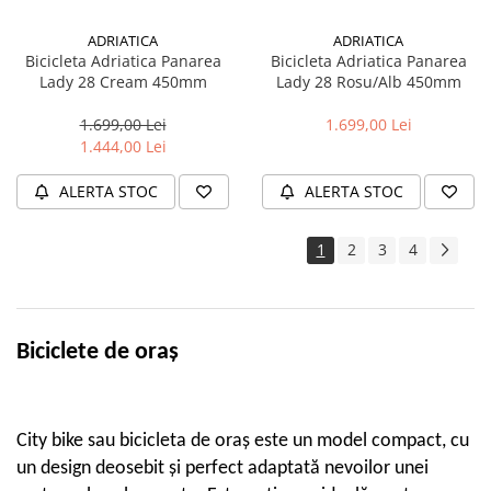
Trotinete electrice
ADRIATICA
ADRIATICA
Accesorii trotinete electrice
Bicicleta Adriatica Panarea
Bicicleta Adriatica Panarea
Lady 28 Cream 450mm
Lady 28 Rosu/Alb 450mm
Scaune
Mansoane
1.699,00 Lei
1.699,00 Lei
1.444,00 Lei
Genti Transport
Sistem antifurt
ALERTA STOC
ALERTA STOC
Suport telefon
1
2
3
4
Stickere reflectorizate
Casti protectie
Sonerii
Biciclete de oraș
Benzi anti-grip
Piese trotinete electrice
Cauciucuri si camere
City bike sau bicicleta de oraș este un model compact, cu
Camere
un design deosebit și perfect adaptată nevoilor unei
Cauciucuri