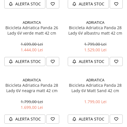
Manete schimbator bicicleta
ALERTA STOC
ALERTA STOC
Manete mixte frana - schimbator
Rulmenti si coronite
ADRIATICA
ADRIATICA
Bicicleta Adriatica Panda 26
Bicicleta Adriatica Panda 28
Echipament ciclism
Lady 6V verde matt 42 cm
Lady 6V albastru matt 42 cm
Ochelari
1.699,00 Lei
1.799,00 Lei
Casca bicicleta
1.444,00 Lei
1.529,00 Lei
Protectii
ALERTA STOC
ALERTA STOC
Sosete
Rucsaci si borsete ciclism
ADRIATICA
ADRIATICA
Manusi bicicleta
Bicicleta Adriatica Panda 28
Bicicleta Adriatica Panda 28
Lady 6V neagra matt 42 cm
Lady 6V Matt Sand 42 cm
Pantofi ciclism
1.799,00 Lei
1.799,00 Lei
Imbracaminte ciclism barbati
1.699,00 Lei
Imbracaminte ciclism dama
ALERTA STOC
ALERTA STOC
Imbracaminte ciclism copii