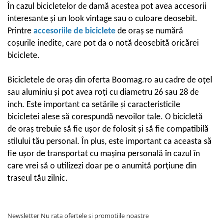
În cazul bicicletelor de damă acestea pot avea accesorii
Convertor
interesante și un look vintage sau o culoare deosebit.
Claxoane
Printre
accesoriile de biciclete
de oraș se numără
Componente franare
coșurile inedite, care pot da o notă deosebită oricărei
Manete de frana
biciclete.
Cabluri de frana
Frane hidraulice
Bicicletele de oraș din oferta Boomag.ro au cadre de oțel
Frane cu tambur
sau aluminiu și pot avea roți cu diametru 26 sau 28 de
Etrier frana
inch. Este important ca setările și caracteristicile
Placute de frana
bicicletei alese să corespundă nevoilor tale. O bicicletă
Discuri de frana
de oraș trebuie să fie ușor de folosit și să fie compatibilă
Componente cadru
stilului tău personal. În plus, este important ca aceasta să
Aparatori si protectii
fie ușor de transportat cu mașina personală în cazul în
Cric
care vrei să o utilizezi doar pe o anumită porțiune din
Furca
traseul tău zilnic.
Sisteme de pliere
Suspensii
Newsletter
Nu rata ofertele si promotiile noastre
Ghidoane