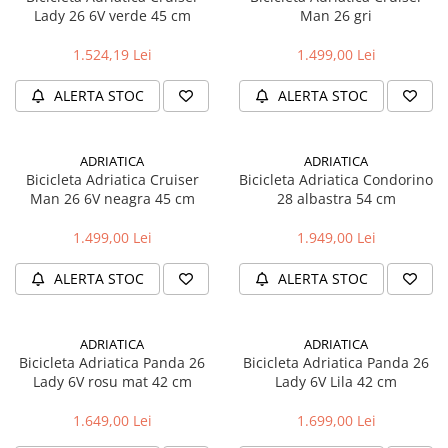
Lady 26 6V verde 45 cm
Man 26 gri
Fond de janta
Sei si tija sa bicicleta
1.524,19 Lei
1.499,00 Lei
Tija sa bicicleta
ALERTA STOC
ALERTA STOC
Sei
Coliere si cleme sa
Huse sa
ADRIATICA
ADRIATICA
Bicicleta Adriatica Cruiser
Bicicleta Adriatica Condorino
Angrenaje bicicleta
Man 26 6V neagra 45 cm
28 albastra 54 cm
Foi angrenaj
1.499,00 Lei
1.949,00 Lei
Angrenaj pedalier
Butuci pedalieri
ALERTA STOC
ALERTA STOC
Brat pedalier
Schimbator de viteze bicicleta
ADRIATICA
ADRIATICA
Schimbatoare fata
Bicicleta Adriatica Panda 26
Bicicleta Adriatica Panda 26
Schimbatoare spate
Lady 6V rosu mat 42 cm
Lady 6V Lila 42 cm
Manete schimbator si frana
1.649,00 Lei
1.699,00 Lei
Manete frana bicicleta