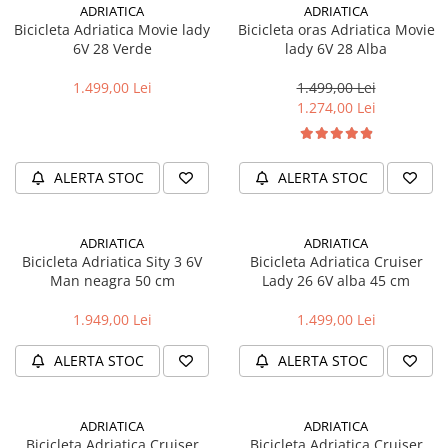
Cuvete bicicleta
ADRIATICA
ADRIATICA
Bicicleta Adriatica Movie lady
Bicicleta oras Adriatica Movie
Furci bicicleta
6V 28 Verde
lady 6V 28 Alba
Cabluri si camasi
1.499,00 Lei
1.499,00 Lei
Frana bicicleta
1.274,00 Lei
Placute frana bicicleta
Discuri frana bicicleta
ALERTA STOC
ALERTA STOC
Saboti frana bicicleta
Adaptoare frana bicicleta
Frane pe disc
ADRIATICA
ADRIATICA
Frane pe janta
Bicicleta Adriatica Sity 3 6V
Bicicleta Adriatica Cruiser
Man neagra 50 cm
Lady 26 6V alba 45 cm
Accesorii frane bicicleta
Roti bicicleta
1.949,00 Lei
1.499,00 Lei
Spite
ALERTA STOC
ALERTA STOC
Butuci
Accesorii butuci
Roti
ADRIATICA
ADRIATICA
Bicicleta Adriatica Cruiser
Bicicleta Adriatica Cruiser
Jante bicicleta