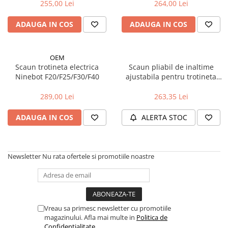
M365 PRO, PRO 2, Segway
M365, 1S, Essential
255,00 Lei
264,00 Lei
Cricuri bicicleta
Frana bicicleta
Motoare
Ninebot ES1/ES2/ES, negru
ADAUGA IN COS
ADAUGA IN COS
Faruri si lumini
Aparatori noroi bicicleta
Placute frana bicicleta
Butoane si conectori
Discuri frana bicicleta
Suport bicicleta
Kit controller si display
Saboti frana bicicleta
OEM
Lumini bicicleta
Senzori
Adaptoare frana bicicleta
Scaun trotineta electrica
Scaun pliabil de inaltime
Computer bicicleta
Ninebot F20/F25/F30/F40
ajustabila pentru trotineta
Cabluri si mufe
Frane pe disc
electrica Ninebot Max G30
Convertor
Frane pe janta
289,00 Lei
263,35 Lei
Claxoane
Accesorii frane bicicleta
ADAUGA IN COS
ALERTA STOC
Componente franare
Roti bicicleta
Manete de frana
Spite
Cabluri de frana
Butuci
Newsletter
Nu rata ofertele si promotiile noastre
Frane hidraulice
Accesorii butuci
Frane cu tambur
Roti
Etrier frana
Jante bicicleta
Placute de frana
Fond de janta
Vreau sa primesc newsletter cu promotiile
Discuri de frana
Sei si tija sa bicicleta
magazinului. Afla mai multe in
Politica de
Componente cadru
Confidentialitate