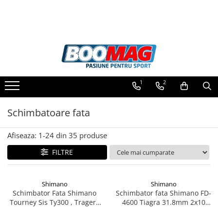
Toate Produsele
Biciclete
Biciclete copii
1
2
Biciclete barbati
Biciclete dama
Schimbatoare fata
Biciclete mountain bike (MTB)
Afiseaza:
1-
24
din
35
produse
Biciclete electrice
Biciclete de oras
FILTRE
Biciclete pliabile
Biciclete de trekking
Shimano
Shimano
Schimbator Fata Shimano
Schimbator fata Shimano FD-
Biciclete Cursiere, Cyclocross
Tourney Sis Ty300 , Tragere
4600 Tiagra 31.8mm 2x10
si Gravel
Jos, Colier 34.9, Pt 42T, Unghi
viteze