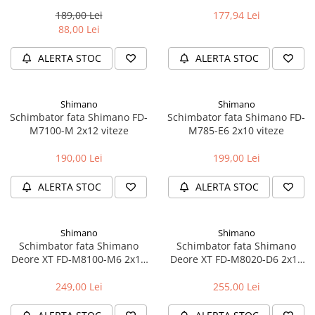
viteze
3x10 viteze
Manete schimbator bicicleta
189,00 Lei
177,94 Lei
Manete mixte frana - schimbator
88,00 Lei
Rulmenti si coronite
ALERTA STOC
ALERTA STOC
Echipament ciclism
Ochelari
Shimano
Shimano
Schimbator fata Shimano FD-
Schimbator fata Shimano FD-
Casca bicicleta
M7100-M 2x12 viteze
M785-E6 2x10 viteze
Protectii
190,00 Lei
199,00 Lei
Sosete
ALERTA STOC
ALERTA STOC
Rucsaci si borsete ciclism
Manusi bicicleta
Pantofi ciclism
Shimano
Shimano
Schimbator fata Shimano
Schimbator fata Shimano
Imbracaminte ciclism barbati
Deore XT FD-M8100-M6 2x12
Deore XT FD-M8020-D6 2x11
viteze
viteze
Imbracaminte ciclism dama
249,00 Lei
255,00 Lei
Imbracaminte ciclism copii