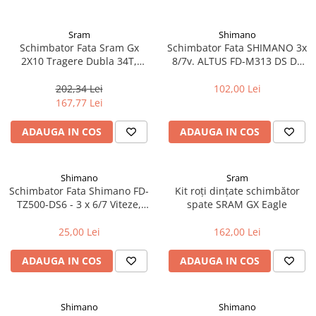
Cuvete bicicleta
Furci bicicleta
Sram
Shimano
Schimbator Fata Sram Gx
Schimbator Fata SHIMANO 3x
Cabluri si camasi
2X10 Tragere Dubla 34T,
8/7v. ALTUS FD-M313 DS DP
Frana bicicleta
prindere jos
34.
202,34 Lei
102,00 Lei
Placute frana bicicleta
167,77 Lei
Discuri frana bicicleta
Saboti frana bicicleta
ADAUGA IN COS
ADAUGA IN COS
Adaptoare frana bicicleta
Frane pe disc
Shimano
Sram
Frane pe janta
Schimbator Fata Shimano FD-
Kit roți dințate schimbător
Accesorii frane bicicleta
TZ500-DS6 - 3 x 6/7 Viteze,
spate SRAM GX Eagle
Colier 31.8 mm, Negru,
Roti bicicleta
tragere jos
25,00 Lei
162,00 Lei
Spite
ADAUGA IN COS
ADAUGA IN COS
Butuci
Accesorii butuci
Roti
Shimano
Shimano
Jante bicicleta