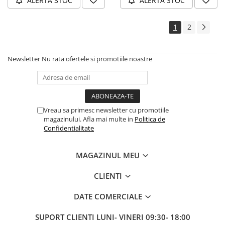
ALERTA STOC
ALERTA STOC
Trotinete electrice
Accesorii trotinete electrice
1
2
Scaune
Mansoane
Newsletter
Nu rata ofertele si promotiile noastre
Genti Transport
Sistem antifurt
Suport telefon
Vreau sa primesc newsletter cu promotiile
Stickere reflectorizate
magazinului. Afla mai multe in
Politica de
Confidentialitate
Casti protectie
Sonerii
MAGAZINUL MEU
Benzi anti-grip
CLIENTI
Piese trotinete electrice
Cauciucuri si camere
DATE COMERCIALE
Camere
SUPORT CLIENTI
LUNI- VINERI 09:30- 18:00
Cauciucuri