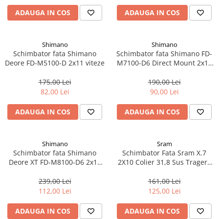
Aparatori noroi bicicleta
ADAUGA IN COS
ADAUGA IN COS
Suport bicicleta
Lumini bicicleta
Shimano
Shimano
Computer bicicleta
Schimbator fata Shimano
Schimbator fata Shimano FD-
Deore FD-M5100-D 2x11 viteze
M7100-D6 Direct Mount 2x12
viteze
Piese biciclete
175,00 Lei
190,00 Lei
Anvelopa bicicleta
82,00 Lei
90,00 Lei
Camera bicicleta
ADAUGA IN COS
ADAUGA IN COS
Pinioane
Lant bicicleta
Shimano
Sram
Urechi cadru bicicleta
Schimbator fata Shimano
Schimbator Fata Sram X.7
Mansoane si ghidolina
Deore XT FD-M8100-D6 2x12
2X10 Colier 31,8 Sus Tragere
viteze
Dubla
Ghidoane bicicleta
239,00 Lei
161,00 Lei
112,00 Lei
125,00 Lei
Pipe ghidon
Pedale bicicleta
ADAUGA IN COS
ADAUGA IN COS