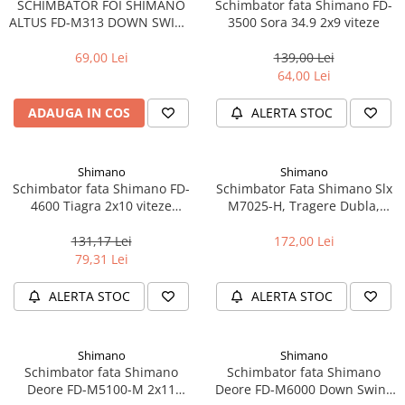
SCHIMBATOR FOI SHIMANO
Schimbator fata Shimano FD-
ALTUS FD-M313 DOWN SWING
3500 Sora 34.9 2x9 viteze
Fond de janta
3X7/8V 42/48T/ UNGHI 63-66
Sei si tija sa bicicleta
69,00 Lei
139,00 Lei
Tija sa bicicleta
64,00 Lei
Sei
ADAUGA IN COS
ALERTA STOC
Coliere si cleme sa
Huse sa
Angrenaje bicicleta
Shimano
Shimano
Schimbator fata Shimano FD-
Schimbator Fata Shimano Slx
Foi angrenaj
4600 Tiagra 2x10 viteze
M7025-H, Tragere Dubla,
Angrenaj pedalier
Brazed
Colier Sus 34,9 Mm, Unghi66-
69, Pt 2X11Vit
131,17 Lei
172,00 Lei
Butuci pedalieri
79,31 Lei
Brat pedalier
Schimbator de viteze bicicleta
ALERTA STOC
ALERTA STOC
Schimbatoare fata
Schimbatoare spate
Shimano
Shimano
Manete schimbator si frana
Schimbator fata Shimano
Schimbator fata Shimano
Deore FD-M5100-M 2x11
Deore FD-M6000 Down Swing
Manete frana bicicleta