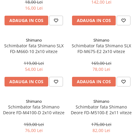
66-69, Cl50
18,00 Lei
142,00 Lei
Accesorii biciclete
16,00 Lei
Scaun bicicleta copii
ADAUGA IN COS
ADAUGA IN COS
Chei si scule bicicleta
Portbagaj bicicleta
Shimano
Shimano
Antifurt bicicleta
Schimbator fata Shimano SLX
Schimbator fata Shimano SLX
FD-M660-10 2x10 viteze
FD-M675-E2 2x10 viteze
Cosuri bicicleta
Pompa bicicleta
119,00 Lei
169,00 Lei
54,00 Lei
78,00 Lei
Produse intretinere bicicleta
Accesorii biciclete copii
ADAUGA IN COS
ADAUGA IN COS
Claxon bicicleta
Bidoane si suporti bicicleta
Shimano
Shimano
Schimbator fata Shimano
Schimbator fata Shimano
Suport telefon bicicleta
Deore FD-M4100-D 2x10 viteze
Deore FD-M5100-E 2x11 viteze
Oglinzi bicicleta
159,00 Lei
175,00 Lei
Cricuri bicicleta
76,00 Lei
82,00 Lei