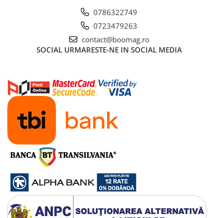
Cauciucuri pline
0786322749
Cauciucuri tubeless
0723479263
Valve
contact@boomag.ro
Accesorii
SOCIAL
URMARESTE-NE IN SOCIAL MEDIA
Componente electrice
Acumulatori
Incarcatoare
BMS
Manete acceleratie
Controller
Display
Motoare
Faruri si lumini
Butoane si conectori
Kit controller si display
Senzori
Cabluri si mufe