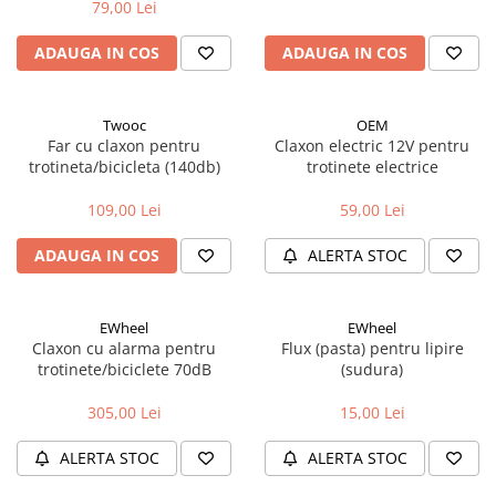
79,00 Lei
Accesorii biciclete
ADAUGA IN COS
ADAUGA IN COS
Scaun bicicleta copii
Chei si scule bicicleta
Portbagaj bicicleta
Twooc
OEM
Far cu claxon pentru
Claxon electric 12V pentru
Antifurt bicicleta
trotineta/bicicleta (140db)
trotinete electrice
Cosuri bicicleta
109,00 Lei
59,00 Lei
Pompa bicicleta
ADAUGA IN COS
ALERTA STOC
Produse intretinere bicicleta
Accesorii biciclete copii
EWheel
EWheel
Claxon bicicleta
Claxon cu alarma pentru
Flux (pasta) pentru lipire
Bidoane si suporti bicicleta
trotinete/biciclete 70dB
(sudura)
Suport telefon bicicleta
305,00 Lei
15,00 Lei
Oglinzi bicicleta
ALERTA STOC
ALERTA STOC
Cricuri bicicleta