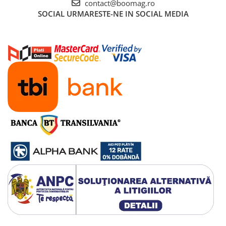
contact@boomag.ro
Cuvete bicicleta
SOCIAL
URMARESTE-NE IN SOCIAL MEDIA
Furci bicicleta
Cabluri si camasi
Frana bicicleta
Placute frana bicicleta
Discuri frana bicicleta
Saboti frana bicicleta
Adaptoare frana bicicleta
Frane pe disc
Frane pe janta
Accesorii frane bicicleta
Roti bicicleta
Spite
Butuci
Accesorii butuci
Roti
Jante bicicleta