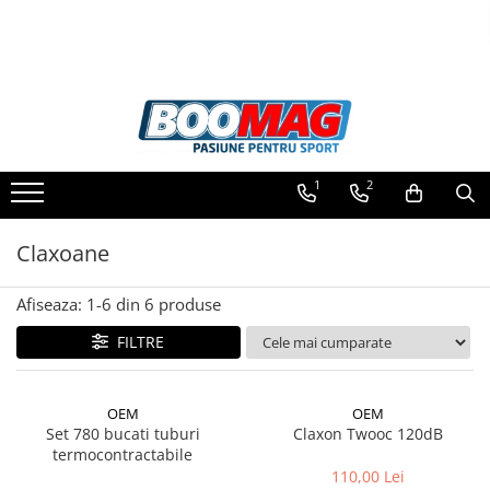
Toate Produsele
Biciclete
Biciclete copii
1
2
Biciclete barbati
Biciclete dama
Claxoane
Biciclete mountain bike (MTB)
Afiseaza:
1-
6
din
6
produse
Biciclete electrice
Biciclete de oras
FILTRE
Biciclete pliabile
Biciclete de trekking
OEM
OEM
Set 780 bucati tuburi
Claxon Twooc 120dB
Biciclete Cursiere, Cyclocross
termocontractabile
si Gravel
110,00 Lei