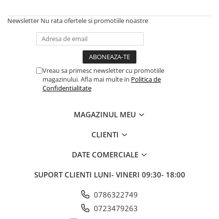
Aparatori noroi bicicleta
Suport bicicleta
Newsletter
Nu rata ofertele si promotiile noastre
Lumini bicicleta
Computer bicicleta
Vreau sa primesc newsletter cu promotiile
Piese biciclete
magazinului. Afla mai multe in
Politica de
Anvelopa bicicleta
Confidentialitate
Camera bicicleta
MAGAZINUL MEU
Pinioane
Lant bicicleta
CLIENTI
Urechi cadru bicicleta
DATE COMERCIALE
Mansoane si ghidolina
SUPORT CLIENTI
LUNI- VINERI 09:30- 18:00
Ghidoane bicicleta
Pipe ghidon
0786322749
Pedale bicicleta
0723479263