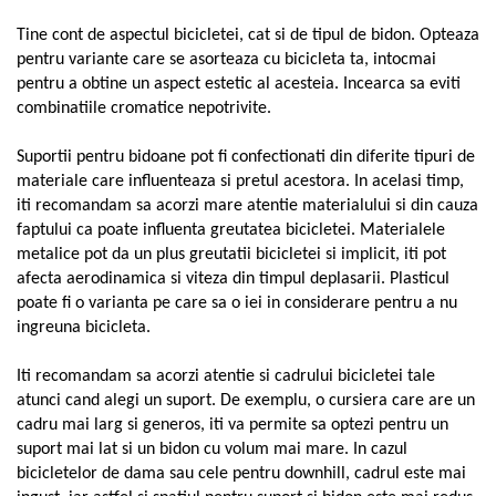
Cauciucuri pline
Tine cont de aspectul bicicletei, cat si de tipul de bidon. Opteaza
Cauciucuri tubeless
pentru variante care se asorteaza cu bicicleta ta, intocmai
Valve
pentru a obtine un aspect estetic al acesteia. Incearca sa eviti
Accesorii
combinatiile cromatice nepotrivite.
Componente electrice
Suportii pentru bidoane pot fi confectionati din diferite tipuri de
Acumulatori
materiale care influenteaza si pretul acestora. In acelasi timp,
Incarcatoare
iti recomandam sa acorzi mare atentie materialului si din cauza
BMS
faptului ca poate influenta greutatea bicicletei. Materialele
Manete acceleratie
metalice pot da un plus greutatii bicicletei si implicit, iti pot
afecta aerodinamica si viteza din timpul deplasarii. Plasticul
Controller
poate fi o varianta pe care sa o iei in considerare pentru a nu
Display
ingreuna bicicleta.
Motoare
Faruri si lumini
Iti recomandam sa acorzi atentie si cadrului bicicletei tale
Butoane si conectori
atunci cand alegi un suport. De exemplu, o cursiera care are un
cadru mai larg si generos, iti va permite sa optezi pentru un
Kit controller si display
suport mai lat si un bidon cu volum mai mare. In cazul
Senzori
bicicletelor de dama sau cele pentru downhill, cadrul este mai
Cabluri si mufe