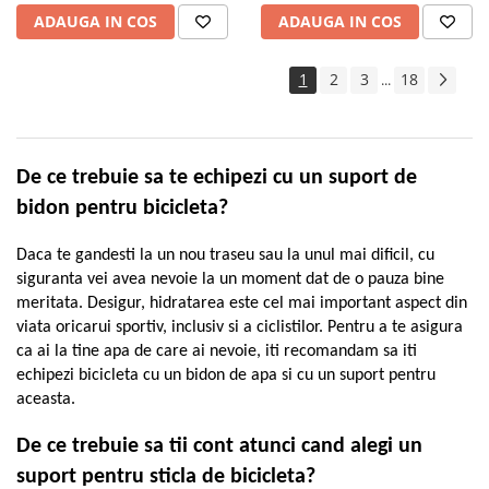
ADAUGA IN COS
ADAUGA IN COS
Trotinete electrice
Accesorii trotinete electrice
1
2
3
18
...
Scaune
Mansoane
Genti Transport
De ce trebuie sa te echipezi cu un suport de
Sistem antifurt
bidon pentru bicicleta?
Suport telefon
Stickere reflectorizate
Daca te gandesti la un nou traseu sau la unul mai dificil, cu
siguranta vei avea nevoie la un moment dat de o pauza bine
Casti protectie
meritata. Desigur, hidratarea este cel mai important aspect din
Sonerii
viata oricarui sportiv, inclusiv si a ciclistilor. Pentru a te asigura
ca ai la tine apa de care ai nevoie, iti recomandam sa iti
Benzi anti-grip
echipezi bicicleta cu un bidon de apa si cu un suport pentru
Piese trotinete electrice
aceasta.
Cauciucuri si camere
De ce trebuie sa tii cont atunci cand alegi un
Camere
suport pentru sticla de bicicleta?
Cauciucuri