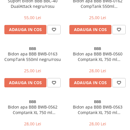
Suport bidon BBB BBC-40
Bidon apa BBB BWB-0162
Manete schimbator bicicleta
DualAttack negru/rosu
CompTank 550ml
Manete mixte frana - schimbator
negru/albastru
55,00 Lei
25,00 Lei
Rulmenti si coronite
ADAUGA IN COS
ADAUGA IN COS
Echipament ciclism
Ochelari
BBB
BBB
Casca bicicleta
Bidon apa BBB BWB-0163
Bidon apa BBB BWB-0560
CompTank 550ml negru/rosu
Comptank XL 750 ml
Protectii
negru/alb
Sosete
25,00 Lei
28,00 Lei
Rucsaci si borsete ciclism
ADAUGA IN COS
ADAUGA IN COS
Manusi bicicleta
Pantofi ciclism
BBB
BBB
Imbracaminte ciclism barbati
Bidon apa BBB BWB-0562
Bidon apa BBB BWB-0563
Comptank XL 750 ml
Comptank XL 750 ml
Imbracaminte ciclism dama
negru/albastru
negru/rosu
Imbracaminte ciclism copii
28,00 Lei
28,00 Lei