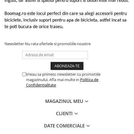
ingust, iar astfel si spatiul pentru suport si bidon este mai redus.
Convertor
Claxoane
Boomag.ro este locul perfect din care sa alegi
accesorii pentru
Componente franare
biciclete
, inclusiv suport pentru apa de bicicleta, astfel incat sa
te poti bucura de orice traseu.
Manete de frana
Cabluri de frana
Newsletter
Nu rata ofertele si promotiile noastre
Frane hidraulice
Frane cu tambur
Etrier frana
Placute de frana
Vreau sa primesc newsletter cu promotiile
Discuri de frana
magazinului. Afla mai multe in
Politica de
Componente cadru
Confidentialitate
Aparatori si protectii
MAGAZINUL MEU
Cric
Furca
CLIENTI
Sisteme de pliere
Suspensii
DATE COMERCIALE
Ghidoane