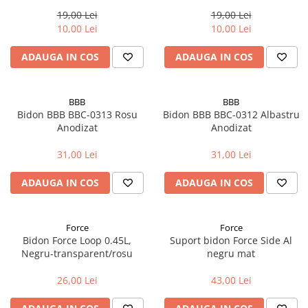
Cuvete bicicleta
19,00 Lei
19,00 Lei
Furci bicicleta
10,00 Lei
10,00 Lei
Cabluri si camasi
ADAUGA IN COS
ADAUGA IN COS
Frana bicicleta
Placute frana bicicleta
BBB
BBB
Discuri frana bicicleta
Bidon BBB BBC-0313 Rosu
Bidon BBB BBC-0312 Albastru
Saboti frana bicicleta
Anodizat
Anodizat
Adaptoare frana bicicleta
31,00 Lei
31,00 Lei
Frane pe disc
Frane pe janta
ADAUGA IN COS
ADAUGA IN COS
Accesorii frane bicicleta
Roti bicicleta
Force
Force
Spite
Bidon Force Loop 0.45L,
Suport bidon Force Side Al
Negru-transparent/rosu
negru mat
Butuci
Accesorii butuci
26,00 Lei
43,00 Lei
Roti
Jante bicicleta