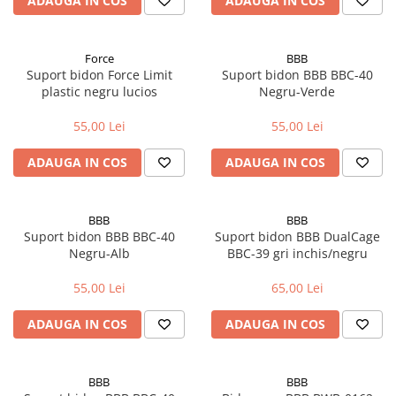
ADAUGA IN COS
ADAUGA IN COS
Fond de janta
Sei si tija sa bicicleta
Force
BBB
Tija sa bicicleta
Suport bidon Force Limit
Suport bidon BBB BBC-40
plastic negru lucios
Negru-Verde
Sei
Coliere si cleme sa
55,00 Lei
55,00 Lei
Huse sa
ADAUGA IN COS
ADAUGA IN COS
Angrenaje bicicleta
Foi angrenaj
Angrenaj pedalier
BBB
BBB
Suport bidon BBB BBC-40
Suport bidon BBB DualCage
Butuci pedalieri
Negru-Alb
BBC-39 gri inchis/negru
Brat pedalier
Schimbator de viteze bicicleta
55,00 Lei
65,00 Lei
Schimbatoare fata
ADAUGA IN COS
ADAUGA IN COS
Schimbatoare spate
Manete schimbator si frana
BBB
BBB
Manete frana bicicleta