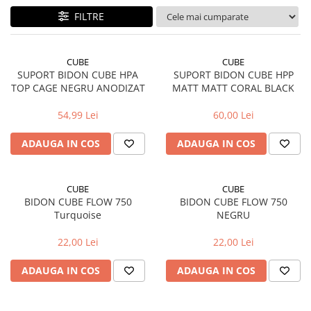
FILTRE
Accesorii biciclete
Scaun bicicleta copii
Chei si scule bicicleta
CUBE
CUBE
SUPORT BIDON CUBE HPA
SUPORT BIDON CUBE HPP
Portbagaj bicicleta
TOP CAGE NEGRU ANODIZAT
MATT MATT CORAL BLACK
Antifurt bicicleta
54,99 Lei
60,00 Lei
Cosuri bicicleta
Pompa bicicleta
ADAUGA IN COS
ADAUGA IN COS
Produse intretinere bicicleta
Accesorii biciclete copii
CUBE
CUBE
BIDON CUBE FLOW 750
BIDON CUBE FLOW 750
Claxon bicicleta
Turquoise
NEGRU
Bidoane si suporti bicicleta
22,00 Lei
22,00 Lei
Suport telefon bicicleta
ADAUGA IN COS
ADAUGA IN COS
Oglinzi bicicleta
Cricuri bicicleta