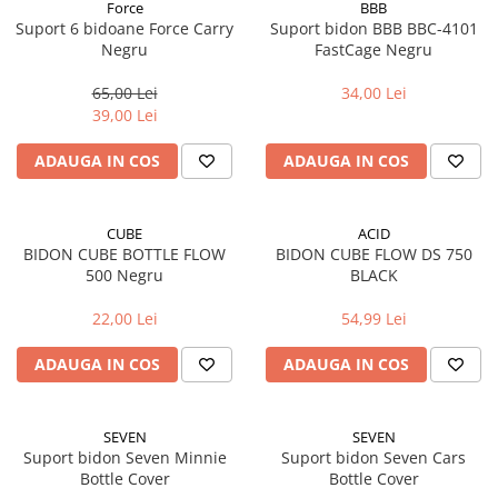
Aparatori noroi bicicleta
Force
BBB
Suport 6 bidoane Force Carry
Suport bidon BBB BBC-4101
Suport bicicleta
Negru
FastCage Negru
Lumini bicicleta
65,00 Lei
34,00 Lei
Computer bicicleta
39,00 Lei
ADAUGA IN COS
ADAUGA IN COS
Piese biciclete
Anvelopa bicicleta
Camera bicicleta
CUBE
ACID
BIDON CUBE BOTTLE FLOW
BIDON CUBE FLOW DS 750
Pinioane
500 Negru
BLACK
Lant bicicleta
22,00 Lei
54,99 Lei
Urechi cadru bicicleta
ADAUGA IN COS
ADAUGA IN COS
Mansoane si ghidolina
Ghidoane bicicleta
Pipe ghidon
SEVEN
SEVEN
Suport bidon Seven Minnie
Suport bidon Seven Cars
Pedale bicicleta
Bottle Cover
Bottle Cover