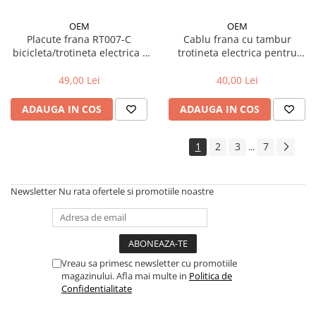
Trotinete electrice
OEM
OEM
Accesorii trotinete electrice
Placute frana RT007-C
Cablu frana cu tambur
bicicleta/trotineta electrica -
trotineta electrica pentru
Scaune
compatibil NUTT (4 pistoane)
roata spate 185 cm
Mansoane
49,00 Lei
40,00 Lei
Genti Transport
ADAUGA IN COS
ADAUGA IN COS
Sistem antifurt
Suport telefon
1
2
3
7
...
Stickere reflectorizate
Casti protectie
Newsletter
Nu rata ofertele si promotiile noastre
Sonerii
Benzi anti-grip
Piese trotinete electrice
Vreau sa primesc newsletter cu promotiile
Cauciucuri si camere
magazinului. Afla mai multe in
Politica de
Confidentialitate
Camere
Cauciucuri