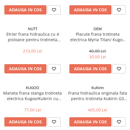
Manete schimbator bicicleta
ADAUGA IN COS
ADAUGA IN COS
Manete mixte frana - schimbator
Rulmenti si coronite
NUTT
OEM
Echipament ciclism
Etrier frana hidraulica cu 4
Placute frana trotineta
pistoane pentru trotineta
electrica Myria Titan/ Kugoo
Ochelari
electrica (dreapta-spate)
Kirin M4/Pro/Vsett 9
Casca bicicleta
210,00 Lei
40,00 Lei
30,00 Lei
Protectii
Sosete
ADAUGA IN COS
ADAUGA IN COS
Rucsaci si borsete ciclism
Manusi bicicleta
KUGOO
KuKirin
Maneta frana stanga trotineta
Frana hidraulica originala fata
Pantofi ciclism
electrica Kugoo/Kukirin cu
pentru trotineta Kukirin G3
mufa waterproof
PRO- model A
Imbracaminte ciclism barbati
77,00 Lei
405,00 Lei
Imbracaminte ciclism dama
ADAUGA IN COS
ADAUGA IN COS
Imbracaminte ciclism copii