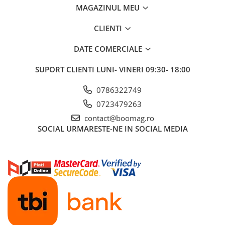
MAGAZINUL MEU
Cauciucuri pline
Cauciucuri tubeless
CLIENTI
Valve
Accesorii
DATE COMERCIALE
Componente electrice
SUPORT CLIENTI
LUNI- VINERI 09:30- 18:00
Acumulatori
Incarcatoare
0786322749
BMS
0723479263
Manete acceleratie
contact@boomag.ro
SOCIAL
URMARESTE-NE IN SOCIAL MEDIA
Controller
Display
Motoare
Faruri si lumini
Butoane si conectori
Kit controller si display
Senzori
Cabluri si mufe