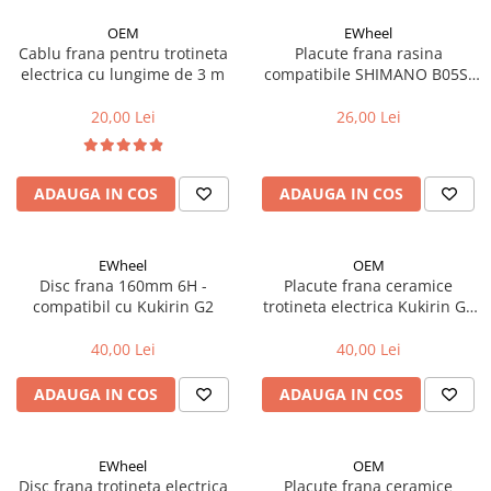
Accesorii biciclete
OEM
EWheel
Cablu frana pentru trotineta
Placute frana rasina
Scaun bicicleta copii
electrica cu lungime de 3 m
compatibile SHIMANO B05S-
Chei si scule bicicleta
RX (compatibil Kukirin G2/G4
2025)
20,00 Lei
26,00 Lei
Portbagaj bicicleta
Antifurt bicicleta
Cosuri bicicleta
ADAUGA IN COS
ADAUGA IN COS
Pompa bicicleta
Produse intretinere bicicleta
EWheel
OEM
Disc frana 160mm 6H -
Placute frana ceramice
Accesorii biciclete copii
compatibil cu Kukirin G2
trotineta electrica Kukirin G2
Pro
Claxon bicicleta
40,00 Lei
40,00 Lei
Bidoane si suporti bicicleta
ADAUGA IN COS
ADAUGA IN COS
Suport telefon bicicleta
Oglinzi bicicleta
Cricuri bicicleta
EWheel
OEM
Disc frana trotineta electrica
Placute frana ceramice