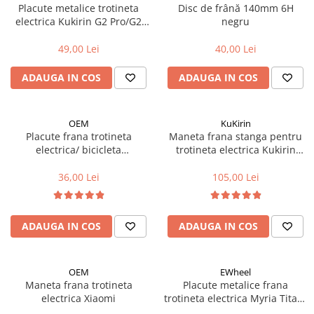
Cuvete bicicleta
Placute metalice trotineta
Disc de frână 140mm 6H
electrica Kukirin G2 Pro/G2
negru
Furci bicicleta
Max
Cabluri si camasi
49,00 Lei
40,00 Lei
Frana bicicleta
ADAUGA IN COS
ADAUGA IN COS
Placute frana bicicleta
Discuri frana bicicleta
OEM
KuKirin
Saboti frana bicicleta
Placute frana trotineta
Maneta frana stanga pentru
Adaptoare frana bicicleta
electrica/ bicicleta
trotineta electrica Kukirin
compatibile Shimano XTR BR-
G2/G3/G4
Frane pe disc
M985
36,00 Lei
105,00 Lei
Frane pe janta
Accesorii frane bicicleta
Roti bicicleta
ADAUGA IN COS
ADAUGA IN COS
Spite
Butuci
OEM
EWheel
Accesorii butuci
Maneta frana trotineta
Placute metalice frana
Roti
electrica Xiaomi
trotineta electrica Myria Titan/
Kugoo Kirin M4/Pro/Vsett 9
Jante bicicleta