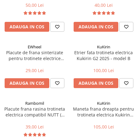
50,00 Lei
40,00 Lei
Fond de janta
Sei si tija sa bicicleta
Tija sa bicicleta
ADAUGA IN COS
ADAUGA IN COS
Sei
Coliere si cleme sa
EWheel
KuKirin
Huse sa
Placute de frana sinterizate
Etrier fata trotineta electrica
Angrenaje bicicleta
pentru trotinete electrice
Kukirin G2 2025 - model B
RT001-S
Foi angrenaj
29,00 Lei
100,00 Lei
Angrenaj pedalier
ADAUGA IN COS
ADAUGA IN COS
Butuci pedalieri
Brat pedalier
Schimbator de viteze bicicleta
Rambomil
KuKirin
Schimbatoare fata
Placute frana rasina trotineta
Maneta frana dreapta pentru
electrica compatibil NUTT (2
trotineta electrica Kukirin
Schimbatoare spate
pistoane)
G2/G3/G4
Manete schimbator si frana
39,00 Lei
105,00 Lei
Manete frana bicicleta