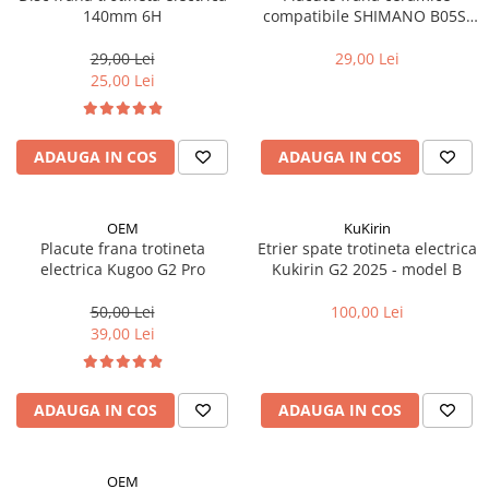
Aparatori noroi bicicleta
140mm 6H
compatibile SHIMANO B05S-
RX, Kukirin G2/G4/ G2 MASTER
Suport bicicleta
(2025)
29,00 Lei
29,00 Lei
Lumini bicicleta
25,00 Lei
Computer bicicleta
ADAUGA IN COS
ADAUGA IN COS
Piese biciclete
Anvelopa bicicleta
Camera bicicleta
OEM
KuKirin
Placute frana trotineta
Etrier spate trotineta electrica
Pinioane
electrica Kugoo G2 Pro
Kukirin G2 2025 - model B
Lant bicicleta
50,00 Lei
100,00 Lei
Urechi cadru bicicleta
39,00 Lei
Mansoane si ghidolina
Ghidoane bicicleta
ADAUGA IN COS
ADAUGA IN COS
Pipe ghidon
Pedale bicicleta
OEM