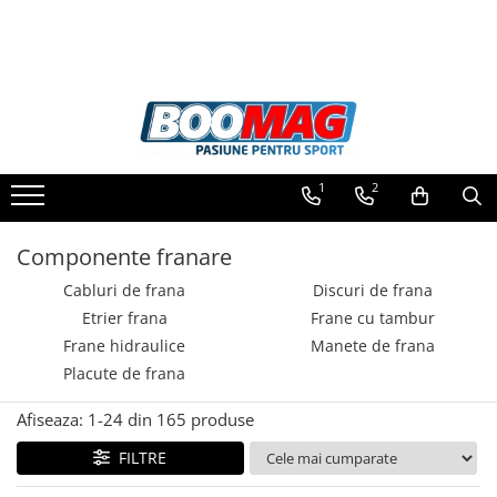
Toate Produsele
Biciclete
Biciclete copii
1
2
Biciclete barbati
Biciclete dama
Componente franare
Biciclete mountain bike (MTB)
Cabluri de frana
Discuri de frana
Biciclete electrice
Etrier frana
Frane cu tambur
Biciclete de oras
Frane hidraulice
Manete de frana
Placute de frana
Biciclete pliabile
Biciclete de trekking
Afiseaza:
1-
24
din
165
produse
Biciclete Cursiere, Cyclocross
FILTRE
si Gravel