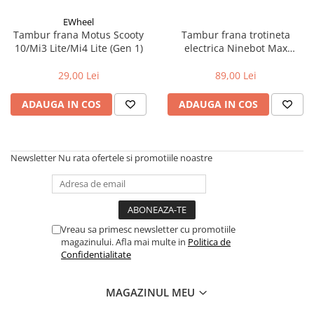
Aparatori noroi bicicleta
EWheel
Suport bicicleta
Tambur frana Motus Scooty
Tambur frana trotineta
Lumini bicicleta
10/Mi3 Lite/Mi4 Lite (Gen 1)
electrica Ninebot Max
G2/vechi si G2E
Computer bicicleta
29,00 Lei
89,00 Lei
ADAUGA IN COS
ADAUGA IN COS
Piese biciclete
Anvelopa bicicleta
Camera bicicleta
Newsletter
Nu rata ofertele si promotiile noastre
Pinioane
Lant bicicleta
Urechi cadru bicicleta
Vreau sa primesc newsletter cu promotiile
Mansoane si ghidolina
magazinului. Afla mai multe in
Politica de
Ghidoane bicicleta
Confidentialitate
Pipe ghidon
MAGAZINUL MEU
Pedale bicicleta