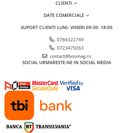
Cuvete bicicleta
CLIENTI
Furci bicicleta
DATE COMERCIALE
Cabluri si camasi
SUPORT CLIENTI
LUNI- VINERI 09:30- 18:00
Frana bicicleta
Placute frana bicicleta
0786322749
Discuri frana bicicleta
0723479263
Saboti frana bicicleta
contact@boomag.ro
Adaptoare frana bicicleta
SOCIAL
URMARESTE-NE IN SOCIAL MEDIA
Frane pe disc
Frane pe janta
Accesorii frane bicicleta
Roti bicicleta
Spite
Butuci
Accesorii butuci
Roti
Jante bicicleta