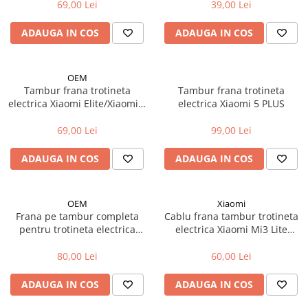
69,00 Lei
39,00 Lei
Accesorii biciclete
ADAUGA IN COS
ADAUGA IN COS
Scaun bicicleta copii
Chei si scule bicicleta
Portbagaj bicicleta
OEM
Tambur frana trotineta
Tambur frana trotineta
Antifurt bicicleta
electrica Xiaomi Elite/Xiaomi 4
electrica Xiaomi 5 PLUS
Lite 2nd Gen
Cosuri bicicleta
69,00 Lei
99,00 Lei
Pompa bicicleta
ADAUGA IN COS
ADAUGA IN COS
Produse intretinere bicicleta
Accesorii biciclete copii
OEM
Xiaomi
Claxon bicicleta
Frana pe tambur completa
Cablu frana tambur trotineta
Bidoane si suporti bicicleta
pentru trotineta electrica
electrica Xiaomi Mi3 Lite
Ninebot MAX G30
[Original]
Suport telefon bicicleta
80,00 Lei
60,00 Lei
Oglinzi bicicleta
ADAUGA IN COS
ADAUGA IN COS
Cricuri bicicleta