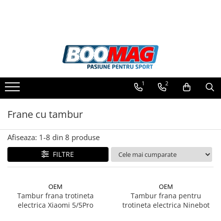
Toate Produsele
Biciclete
Biciclete copii
1
2
Biciclete barbati
Biciclete dama
Frane cu tambur
Biciclete mountain bike (MTB)
Afiseaza:
1-
8
din
8
produse
Biciclete electrice
Biciclete de oras
FILTRE
Biciclete pliabile
Biciclete de trekking
OEM
OEM
Tambur frana trotineta
Tambur frana pentru
Biciclete Cursiere, Cyclocross
electrica Xiaomi 5/5Pro
trotineta electrica Ninebot
si Gravel