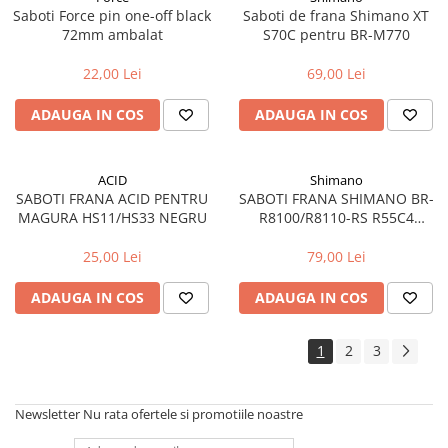
Manete schimbator bicicleta
Saboti Force pin one-off black
Saboti de frana Shimano XT
72mm ambalat
S70C pentru BR-M770
Manete mixte frana - schimbator
Rulmenti si coronite
22,00 Lei
69,00 Lei
ADAUGA IN COS
ADAUGA IN COS
Echipament ciclism
Ochelari
Casca bicicleta
ACID
Shimano
SABOTI FRANA ACID PENTRU
SABOTI FRANA SHIMANO BR-
Protectii
MAGURA HS11/HS33 NEGRU
R8100/R8110-RS R55C4
Sosete
PLACUTE SCHIMBABILE CU
SURUBURI DE FIXARE
25,00 Lei
79,00 Lei
Rucsaci si borsete ciclism
ADAUGA IN COS
ADAUGA IN COS
Manusi bicicleta
Pantofi ciclism
1
2
3
Imbracaminte ciclism barbati
Imbracaminte ciclism dama
Newsletter
Nu rata ofertele si promotiile noastre
Imbracaminte ciclism copii