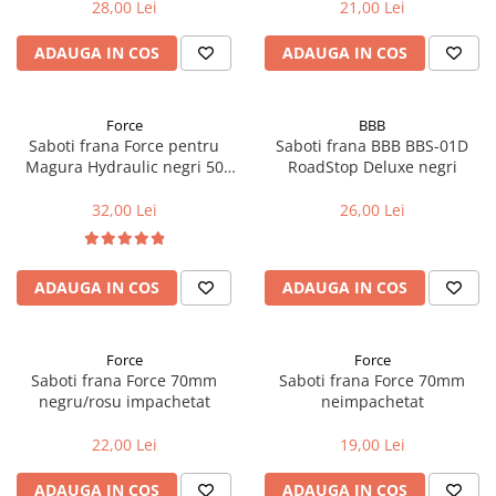
28,00 Lei
21,00 Lei
Accesorii biciclete
ADAUGA IN COS
ADAUGA IN COS
Scaun bicicleta copii
Chei si scule bicicleta
Portbagaj bicicleta
Force
BBB
Saboti frana Force pentru
Saboti frana BBB BBS-01D
Antifurt bicicleta
Magura Hydraulic negri 50
RoadStop Deluxe negri
mm
Cosuri bicicleta
32,00 Lei
26,00 Lei
Pompa bicicleta
Produse intretinere bicicleta
ADAUGA IN COS
ADAUGA IN COS
Accesorii biciclete copii
Claxon bicicleta
Force
Force
Bidoane si suporti bicicleta
Saboti frana Force 70mm
Saboti frana Force 70mm
Suport telefon bicicleta
negru/rosu impachetat
neimpachetat
Oglinzi bicicleta
22,00 Lei
19,00 Lei
Cricuri bicicleta
ADAUGA IN COS
ADAUGA IN COS