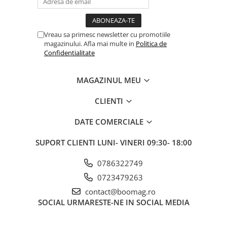
Trotinete electrice
Accesorii trotinete electrice
Vreau sa primesc newsletter cu promotiile
Scaune
magazinului. Afla mai multe in
Politica de
Confidentialitate
Mansoane
Genti Transport
MAGAZINUL MEU
Sistem antifurt
CLIENTI
Suport telefon
Stickere reflectorizate
DATE COMERCIALE
Casti protectie
SUPORT CLIENTI
LUNI- VINERI 09:30- 18:00
Sonerii
0786322749
Benzi anti-grip
0723479263
Piese trotinete electrice
contact@boomag.ro
Cauciucuri si camere
SOCIAL
URMARESTE-NE IN SOCIAL MEDIA
Camere
Cauciucuri