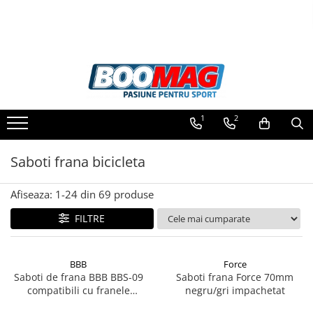
Toate Produsele
Biciclete
Biciclete copii
1
2
Biciclete barbati
Biciclete dama
Saboti frana bicicleta
Biciclete mountain bike (MTB)
Afiseaza:
1-
24
din
69
produse
Biciclete electrice
Biciclete de oras
FILTRE
Biciclete pliabile
Biciclete de trekking
BBB
Force
Saboti de frana BBB BBS-09
Saboti frana Force 70mm
Biciclete Cursiere, Cyclocross
compatibili cu franele
negru/gri impachetat
si Gravel
hidraulice Magura (1 pereche)