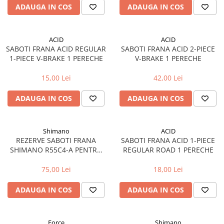
ADAUGA IN COS
ADAUGA IN COS
Fond de janta
Sei si tija sa bicicleta
ACID
ACID
Tija sa bicicleta
SABOTI FRANA ACID REGULAR
SABOTI FRANA ACID 2-PIECE
Sei
1-PIECE V-BRAKE 1 PERECHE
V-BRAKE 1 PERECHE
Coliere si cleme sa
15,00 Lei
42,00 Lei
Huse sa
Angrenaje bicicleta
ADAUGA IN COS
ADAUGA IN COS
Foi angrenaj
Angrenaj pedalier
Shimano
ACID
Butuci pedalieri
REZERVE SABOTI FRANA
SABOTI FRANA ACID 1-PIECE
Brat pedalier
SHIMANO R55C4-A PENTRU
REGULAR ROAD 1 PERECHE
JANTE CARBON 1 PERECHE
Schimbator de viteze bicicleta
75,00 Lei
18,00 Lei
Schimbatoare fata
Schimbatoare spate
ADAUGA IN COS
ADAUGA IN COS
Manete schimbator si frana
Manete frana bicicleta
Force
Shimano