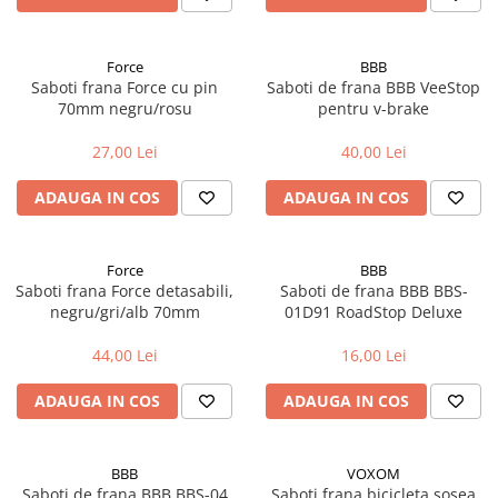
Aparatori noroi bicicleta
Suport bicicleta
Force
BBB
Lumini bicicleta
Saboti frana Force cu pin
Saboti de frana BBB VeeStop
70mm negru/rosu
pentru v-brake
Computer bicicleta
27,00 Lei
40,00 Lei
Piese biciclete
Anvelopa bicicleta
ADAUGA IN COS
ADAUGA IN COS
Camera bicicleta
Pinioane
Force
BBB
Saboti frana Force detasabili,
Saboti de frana BBB BBS-
Lant bicicleta
negru/gri/alb 70mm
01D91 RoadStop Deluxe
Urechi cadru bicicleta
44,00 Lei
16,00 Lei
Mansoane si ghidolina
ADAUGA IN COS
ADAUGA IN COS
Ghidoane bicicleta
Pipe ghidon
Pedale bicicleta
BBB
VOXOM
Saboti de frana BBB BBS-04
Saboti frana bicicleta sosea