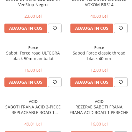
Cuvete bicicleta
VeeStop Negru
VOXOM BRS14
Furci bicicleta
23,00 Lei
40,00 Lei
Cabluri si camasi
ADAUGA IN COS
ADAUGA IN COS
Frana bicicleta
Placute frana bicicleta
Discuri frana bicicleta
Force
Force
Saboti Force road ULTEGRA
Saboti Force classic thread
Saboti frana bicicleta
black 50mm ambalat
black 40mm
Adaptoare frana bicicleta
Frane pe disc
16,00 Lei
12,00 Lei
Frane pe janta
ADAUGA IN COS
ADAUGA IN COS
Accesorii frane bicicleta
Roti bicicleta
Spite
ACID
ACID
SABOTI FRANA ACID 2-PIECE
REZERVE SABOTI FRANA
Butuci
REPLACEABLE ROAD 1
FRANA ACID ROAD 1 PERECHE
Accesorii butuci
PERECHE
49,01 Lei
16,00 Lei
Roti
Jante bicicleta