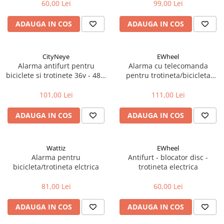
60,00 Lei
99,00 Lei
Cricuri bicicleta
Frana bicicleta
Motoare
ADAUGA IN COS
ADAUGA IN COS
Faruri si lumini
Aparatori noroi bicicleta
Placute frana bicicleta
Butoane si conectori
Discuri frana bicicleta
Suport bicicleta
Kit controller si display
Saboti frana bicicleta
CityNeye
EWheel
Lumini bicicleta
Senzori
Adaptoare frana bicicleta
Alarma antifurt pentru
Alarma cu telecomanda
Computer bicicleta
biciclete si trotinete 36v - 48V,
pentru trotineta/bicicleta
Cabluri si mufe
Frane pe disc
Cityneye, Negru XT30
electrica 36/72V
Convertor
Frane pe janta
101,00 Lei
111,00 Lei
Claxoane
Accesorii frane bicicleta
ADAUGA IN COS
ADAUGA IN COS
Componente franare
Roti bicicleta
Manete de frana
Spite
Cabluri de frana
Butuci
Wattiz
EWheel
Alarma pentru
Antifurt - blocator disc -
Frane hidraulice
Accesorii butuci
bicicleta/trotineta elctrica
trotineta electrica
Frane cu tambur
Roti
Etrier frana
Jante bicicleta
81,00 Lei
60,00 Lei
Placute de frana
Fond de janta
ADAUGA IN COS
ADAUGA IN COS
Discuri de frana
Sei si tija sa bicicleta
Componente cadru