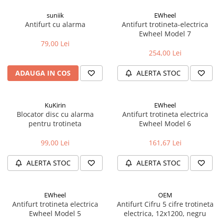
Tija sa bicicleta
Aparatori si protectii
Sei
suniik
EWheel
Antifurt cu alarma
Antifurt trotineta-electrica
Cric
Coliere si cleme sa
Ewheel Model 7
Furca
Huse sa
79,00 Lei
Sisteme de pliere
254,00 Lei
Angrenaje bicicleta
Suspensii
Foi angrenaj
ADAUGA IN COS
ALERTA STOC
Ghidoane
Angrenaj pedalier
Rulmenti si suruburi
Butuci pedalieri
Roti
KuKirin
EWheel
Brat pedalier
Blocator disc cu alarma
Antifurt trotineta electrica
Schimbator de viteze bicicleta
pentru trotineta
Ewheel Model 6
Schimbatoare fata
99,00 Lei
161,67 Lei
Schimbatoare spate
Manete schimbator si frana
ALERTA STOC
ALERTA STOC
Manete frana bicicleta
Manete schimbator bicicleta
EWheel
OEM
Manete mixte frana - schimbator
Antifurt trotineta electrica
Antifurt Cifru 5 cifre trotineta
Ewheel Model 5
electrica, 12x1200, negru
Rulmenti si coronite