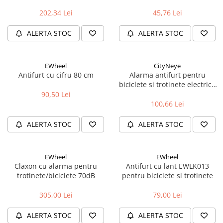
202,34 Lei
45,76 Lei
ALERTA STOC
ALERTA STOC
EWheel
CityNeye
Antifurt cu cifru 80 cm
Alarma antifurt pentru
biciclete si trotinete electrice
36 - 48V, Cityneye, Negru XT60
90,50 Lei
100,66 Lei
ALERTA STOC
ALERTA STOC
EWheel
EWheel
Claxon cu alarma pentru
Antifurt cu lant EWLK013
trotinete/biciclete 70dB
pentru biciclete si trotinete
305,00 Lei
79,00 Lei
ALERTA STOC
ALERTA STOC