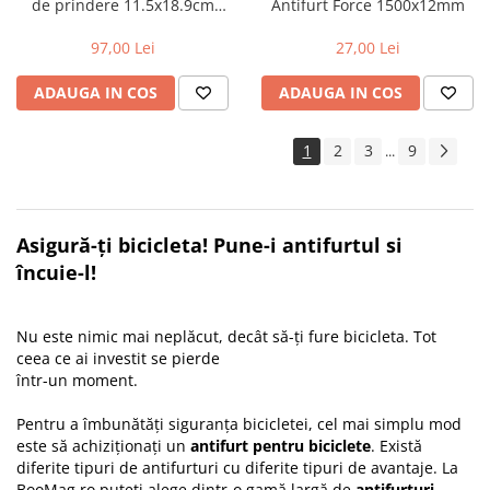
de prindere 11.5x18.9cm
Antifurt Force 1500x12mm
Negru
97,00 Lei
27,00 Lei
ADAUGA IN COS
ADAUGA IN COS
1
2
3
9
...
Asigură-ți bicicleta! Pune-i antifurtul si
încuie-l!
Nu este nimic mai neplăcut, decât să-ți fure bicicleta. Tot
ceea ce ai investit se pierde
într-un moment.
Pentru a îmbunătăți siguranța bicicletei, cel mai simplu mod
este să achiziționați un
antifurt pentru biciclete
. Există
diferite tipuri de antifurturi cu diferite tipuri de avantaje. La
BooMag.ro puteți alege dintr-o gamă largă de
antifurturi