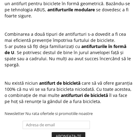
un antifurt pentru biciclete în formă geometrică. Bazându-se
pe tehnologia ABUS,
antifurturile modulare
se dovedesc a fi
foarte sigure.
Combinarea a două tipuri de antifurturi s-a dovedit a fi cea
mai eficientă prevenție împotriva furtului de biciclete.
S-ar putea să fiți deja familiarizați cu
antifurturile în formă
de U
. Se potrivesc destul de bine în jurul anvelopei față și
spate sau a cadrului. Nu mulți au avut succes încercând să le
spargă.
Nu există niciun
antifurt de bicicletă
care să vă ofere garanția
100% că nu vii se va fura bicicleta niciodată. Cu toate acestea,
o combinație de mai multe
antifurturi de bicicletă
îl va face
pe hoț să renunțe la gândul de a fura bicicleta.
Newsletter
Nu rata ofertele si promotiile noastre