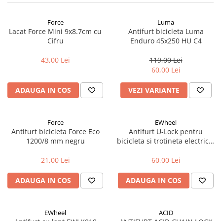
Cricuri bicicleta
Frana bicicleta
Motoare
Force
Luma
Faruri si lumini
Aparatori noroi bicicleta
Placute frana bicicleta
Lacat Force Mini 9x8.7cm cu
Antifurt bicicleta Luma
Butoane si conectori
Discuri frana bicicleta
Cifru
Enduro 45x250 HU C4
Suport bicicleta
Kit controller si display
Saboti frana bicicleta
Lumini bicicleta
43,00 Lei
119,00 Lei
Senzori
Adaptoare frana bicicleta
60,00 Lei
Computer bicicleta
Cabluri si mufe
Frane pe disc
Convertor
ADAUGA IN COS
VEZI VARIANTE
Frane pe janta
Claxoane
Accesorii frane bicicleta
Componente franare
Roti bicicleta
Force
EWheel
Manete de frana
Spite
Antifurt bicicleta Force Eco
Antifurt U-Lock pentru
1200/8 mm negru
bicicleta si trotineta electrica,
Cabluri de frana
Butuci
15 cm
Frane hidraulice
Accesorii butuci
21,00 Lei
60,00 Lei
Frane cu tambur
Roti
ADAUGA IN COS
ADAUGA IN COS
Etrier frana
Jante bicicleta
Placute de frana
Fond de janta
Discuri de frana
Sei si tija sa bicicleta
EWheel
ACID
Componente cadru