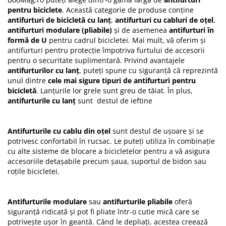
pentru biciclete
. Această categorie de produse conține
antifurturi de bicicletă cu lanț
,
antifurturi cu cabluri de oțel
,
antifurturi modulare (pliabile)
și de asemenea
antifurturi în
formă de U
pentru cadrul bicicletei. Mai mult, vă oferim și
antifurturi pentru protecție împotriva furtului de accesorii
pentru o securitate suplimentară. Privind avantajele
antifurturilor cu lanț
, puteți spune cu siguranță că reprezintă
unul dintre
cele mai sigure tipuri de antifurturi pentru
bicicletă
. Lanțurile lor grele sunt greu de tăiat. În plus,
antifurturile cu lanț
sunt destul de ieftine
Antifurturile cu cablu din oțel
sunt destul de ușoare și se
potrivesc confortabil în rucsac. Le puteți utiliza în combinație
cu alte sisteme de blocare a bicicletelor pentru a vă asigura
accesoriile detașabile precum șaua, suportul de bidon sau
roțile bicicletei.
Antifurturile modulare
sau
antifurturile pliabile
oferă
siguranță ridicată și pot fi pliate într-o cutie mică care se
potrivește ușor în geantă. Când le depliați, acestea creează