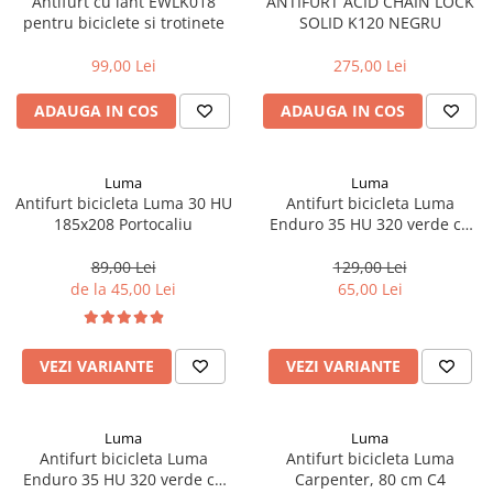
Antifurt cu lant EWLK018
ANTIFURT ACID CHAIN LOCK
Tija sa bicicleta
pentru biciclete si trotinete
SOLID K120 NEGRU
Aparatori si protectii
Sei
Cric
Coliere si cleme sa
99,00 Lei
275,00 Lei
Furca
Huse sa
ADAUGA IN COS
ADAUGA IN COS
Sisteme de pliere
Angrenaje bicicleta
Suspensii
Foi angrenaj
Ghidoane
Angrenaj pedalier
Luma
Luma
Rulmenti si suruburi
Antifurt bicicleta Luma 30 HU
Antifurt bicicleta Luma
Butuci pedalieri
185x208 Portocaliu
Enduro 35 HU 320 verde cu
Roti
Brat pedalier
suport Sopmulti C4
89,00 Lei
129,00 Lei
Schimbator de viteze bicicleta
de la 45,00 Lei
65,00 Lei
Schimbatoare fata
Schimbatoare spate
Manete schimbator si frana
VEZI VARIANTE
VEZI VARIANTE
Manete frana bicicleta
Manete schimbator bicicleta
Luma
Luma
Manete mixte frana - schimbator
Antifurt bicicleta Luma
Antifurt bicicleta Luma
Enduro 35 HU 320 verde cu
Carpenter, 80 cm C4
Rulmenti si coronite