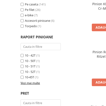
Cuvete bicicleta
Pinion 
Pe caseta
(141)
Cr-M
Furci bicicleta
Pe filet
(26)
e-bike
(7)
Cabluri si camasi
Accesorii pinioane
(6)
Frana bicicleta
Torpedo
(1)
ADAUG
Placute frana bicicleta
RAPORT PINIOANE
Discuri frana bicicleta
Saboti frana bicicleta
Adaptoare frana bicicleta
Pinion R
10 - 42T
(1)
Frane pe disc
Ritze
10 - 50T
(1)
Frane pe janta
10 - 51T
(1)
Accesorii frane bicicleta
10 - 52T
(1)
Roti bicicleta
10-45T
(1)
Spite
ADAUG
Vezi mai multe
Butuci
PRET
Accesorii butuci
Roti
Jante bicicleta