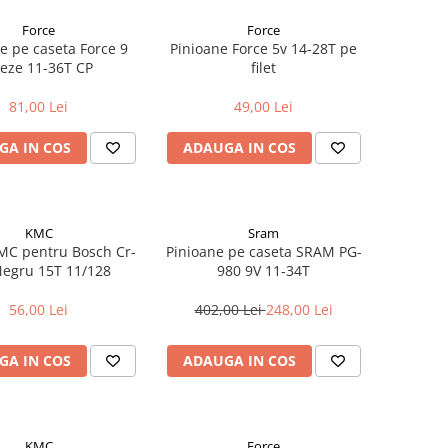
Force
Force
e pe caseta Force 9
Pinioane Force 5v 14-28T pe
teze 11-36T CP
filet
81,00 Lei
49,00 Lei
GA IN COS
ADAUGA IN COS
KMC
Sram
MC pentru Bosch Cr-
Pinioane pe caseta SRAM PG-
egru 15T 11/128
980 9V 11-34T
56,00 Lei
402,00 Lei
248,00 Lei
GA IN COS
ADAUGA IN COS
KMC
Force