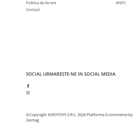
Politica de livrare
ANPC
Manete schimbator bicicleta
Contact
Manete mixte frana - schimbator
Rulmenti si coronite
Echipament ciclism
Ochelari
Casca bicicleta
Protectii
Sosete
SOCIAL
URMARESTE-NE IN SOCIAL MEDIA
Rucsaci si borsete ciclism
Manusi bicicleta
Pantofi ciclism
Imbracaminte ciclism barbati
©Copyright KIDOTOYS S.R.L. 2026
Platforma E-commerce by
Imbracaminte ciclism dama
Gomag
Imbracaminte ciclism copii