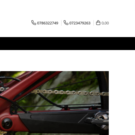
0786322749
0723479263
0,00