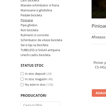
Lant bicicleta
Manete schimbator si frana
Accesorii biciclete
Mansoane si ghidolina
Scaun bicicleta copii
Pedale bicicleta
Chei si scule bicicleta
Pinioane
Pinioa
Pipe ghidon
Portbagaj bicicleta
Roti bicicleta
Antifurt bicicleta
Rulmenti si coronite
Afiseaza:
Schimbator de viteze bicicleta
Cosuri bicicleta
Sei si tija sa bicicleta
Pompa bicicleta
TUBELESS si Solutii antipana
Urechi cadru bicicleta
Produse intretinere bicicleta
Pinion 
Accesorii biciclete copii
STATUS STOC
CS-HG2
Claxon bicicleta
In stoc depozit
(24)
Bidoane si suporti bicicleta
In stoc magazin
(48)
Nu este in stoc
(126)
Suport telefon bicicleta
Oglinzi bicicleta
ADAUG
PRODUCATORI
Cricuri bicicleta