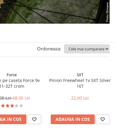
Ordoneaza:
Force
SXT
 pe caseta Force 9v
Pinion Freewheel 1v SXT Silver
11-32T crom
16T
00 Lei
48,00 Lei
22,00 Lei
GA IN COS
ADAUGA IN COS