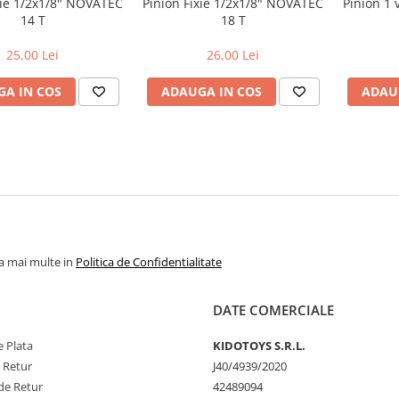
xie 1/2x1/8" NOVATEC
Pinion Fixie 1/2x1/8" NOVATEC
Pinion 1 
14 T
18 T
25,00 Lei
26,00 Lei
A IN COS
ADAUGA IN COS
ADAU
la mai multe in
Politica de Confidentialitate
DATE COMERCIALE
 Plata
KIDOTOYS S.R.L.
e Retur
J40/4939/2020
de Retur
42489094