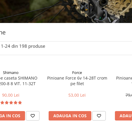
ne
1-
24
din
198
produse
Shimano
Force
pe caseta SHIMANO
Pinioane Force 6v 14-28T crom
Pinioane
00-8 8 VIT. 11-32T
pe filet
90,00 Lei
53,00 Lei
79,
A IN COS
ADAUGA IN COS
ADAU