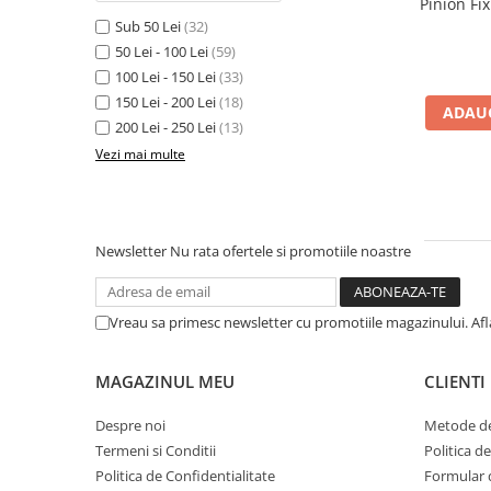
Pinion Fi
Sub 50 Lei
(32)
Fond de janta
50 Lei - 100 Lei
(59)
Sei si tija sa bicicleta
100 Lei - 150 Lei
(33)
Tija sa bicicleta
150 Lei - 200 Lei
(18)
ADAUG
Sei
200 Lei - 250 Lei
(13)
Coliere si cleme sa
Vezi mai multe
Huse sa
Angrenaje bicicleta
Foi angrenaj
Newsletter
Nu rata ofertele si promotiile noastre
Angrenaj pedalier
Butuci pedalieri
Vreau sa primesc newsletter cu promotiile magazinului. Af
Brat pedalier
Schimbator de viteze bicicleta
MAGAZINUL MEU
CLIENTI
Schimbatoare fata
Schimbatoare spate
Despre noi
Metode de
Manete schimbator si frana
Termeni si Conditii
Politica d
Politica de Confidentialitate
Formular 
Manete frana bicicleta