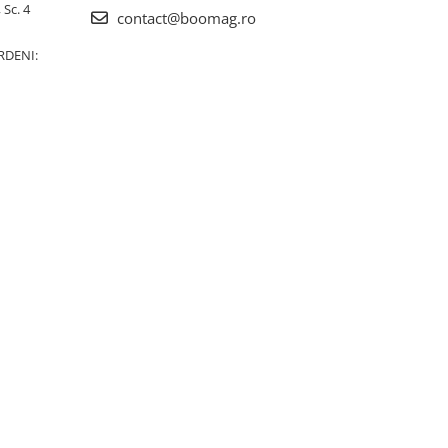
 Sc. 4
contact@boomag.ro
RDENI: