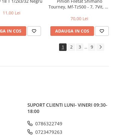
v 18 T 1/2x3/32 Negru
Pinion Filetat Shimano
Tourney, Mf-Tz500 - 7, 7Vit, Hg
14-28T, Maro-Negru
11,00 Lei
70,00 Lei
GA IN COS
ADAUGA IN COS
1
2
3
9
...
SUPORT CLIENTI
LUNI- VINERI 09:30-
18:00
0786322749
0723479263