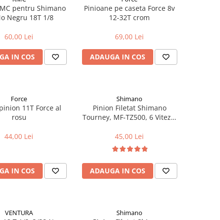
KMC pentru Shimano
Pinioane pe caseta Force 8v
o Negru 18T 1/8
12-32T crom
60,00 Lei
69,00 Lei
GA IN COS
ADAUGA IN COS
Force
Shimano
 pinion 11T Force al
Pinion Filetat Shimano
rosu
Tourney, MF-TZ500, 6 Viteze,
Hg 14-28T, Maro-Negru
44,00 Lei
45,00 Lei
GA IN COS
ADAUGA IN COS
VENTURA
Shimano