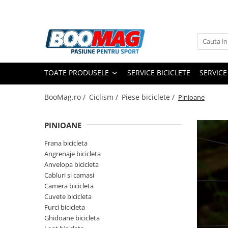
Toate Produsele
Biciclete
TOATE PRODUSELE
SERVICE BICICLETE
SERVICE
Biciclete copii
Biciclete barbati
BooMag.ro /
Ciclism /
Piese biciclete /
Pinioane
Biciclete dama
PINIOANE
Biciclete mountain bike (MTB)
Biciclete electrice
Frana bicicleta
Angrenaje bicicleta
Biciclete de oras
Anvelopa bicicleta
Biciclete pliabile
Cabluri si camasi
Camera bicicleta
Biciclete de trekking
Cuvete bicicleta
Biciclete Cursiere, Cyclocross
Furci bicicleta
si Gravel
Ghidoane bicicleta