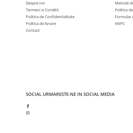
Despre noi
Metode de
Fond de janta
Termeni si Conditii
Politica d
Sei si tija sa bicicleta
Politica de Confidentialitate
Formular 
Politica de livrare
ANPC
Tija sa bicicleta
Contact
Sei
Coliere si cleme sa
Huse sa
Angrenaje bicicleta
Foi angrenaj
Angrenaj pedalier
Butuci pedalieri
Brat pedalier
SOCIAL
URMARESTE-NE IN SOCIAL MEDIA
Schimbator de viteze bicicleta
Schimbatoare fata
Schimbatoare spate
Manete schimbator si frana
Manete frana bicicleta