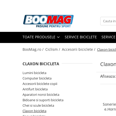
Toate Produsele
Biciclete
TOATE PRODUSELE
SERVICE BICICLETE
SERVICE
Biciclete copii
Biciclete barbati
BooMag.ro /
Ciclism /
Accesorii biciclete /
Claxon bicic
Biciclete dama
Claxon
CLAXON BICICLETA
Biciclete mountain bike (MTB)
Biciclete electrice
Lumini bicicleta
Afiseaza:
Computer bicicleta
Biciclete de oras
Accesorii biciclete copii
Biciclete pliabile
Antifurt bicicleta
Aparatori noroi bicicleta
Biciclete de trekking
Bidoane si suporti bicicleta
Biciclete Cursiere, Cyclocross
Sonerie
Chei si scule bicicleta
e.Horn
si Gravel
Claxon bicicleta
a