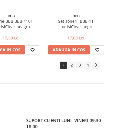
BBB
BBB
rie BBB BBB-1101
Set sonerii BBB-11
dsiClear neagra
LoudsiClear negre
19,00 Lei
17,00 Lei
GA IN COS
ADAUGA IN COS
1
2
3
4
SUPORT CLIENTI
LUNI- VINERI 09:30-
18:00