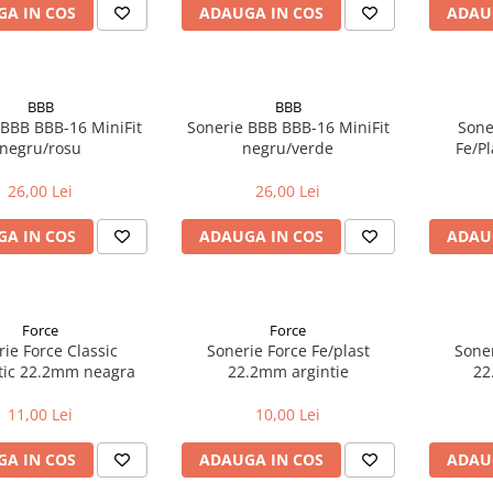
A IN COS
ADAUGA IN COS
ADAU
BBB
BBB
 BBB BBB-16 MiniFit
Sonerie BBB BBB-16 MiniFit
Sone
negru/rosu
negru/verde
Fe/P
26,00 Lei
26,00 Lei
A IN COS
ADAUGA IN COS
ADAU
Force
Force
ie Force Classic
Sonerie Force Fe/plast
Soner
stic 22.2mm neagra
22.2mm argintie
22
11,00 Lei
10,00 Lei
A IN COS
ADAUGA IN COS
ADAU