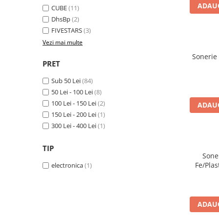
Aparatori noroi bicicleta
ADAUG
CUBE
(11)
Suport bicicleta
DhsBp
(2)
FIVESTARS
(3)
Lumini bicicleta
Vezi mai multe
Computer bicicleta
Sonerie
PRET
Piese biciclete
Sub 50 Lei
(84)
Anvelopa bicicleta
50 Lei - 100 Lei
(8)
Camera bicicleta
100 Lei - 150 Lei
(2)
ADAUG
150 Lei - 200 Lei
(1)
Pinioane
300 Lei - 400 Lei
(1)
Lant bicicleta
Urechi cadru bicicleta
TIP
Soner
Mansoane si ghidolina
Fe/Pla
electronica
(1)
Ghidoane bicicleta
Pipe ghidon
ADAUG
Pedale bicicleta