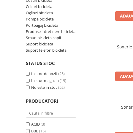
Cosuri bicicleta
Cricuri bicicleta
Accesorii biciclete
Oglinzi bicicleta
Scaun bicicleta copii
ADAUG
Pompa bicicleta
Chei si scule bicicleta
Portbagaj bicicleta
Produse intretinere bicicleta
Portbagaj bicicleta
Scaun bicicleta copii
Antifurt bicicleta
Suport bicicleta
Sonerie
Suport telefon bicicleta
Cosuri bicicleta
Pompa bicicleta
STATUS STOC
Produse intretinere bicicleta
In stoc depozit
(25)
ADAUG
Accesorii biciclete copii
In stoc magazin
(19)
Nu este in stoc
(52)
Claxon bicicleta
Bidoane si suporti bicicleta
PRODUCATORI
Soner
Suport telefon bicicleta
Oglinzi bicicleta
ACID
(3)
Cricuri bicicleta
BBB
(15)