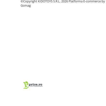
©Copyright KIDOTOYS S.R.L. 2026
Platforma E-commerce by
Manete schimbator bicicleta
Gomag
Manete mixte frana - schimbator
Rulmenti si coronite
Echipament ciclism
Ochelari
Casca bicicleta
Protectii
Sosete
Rucsaci si borsete ciclism
Manusi bicicleta
Pantofi ciclism
Imbracaminte ciclism barbati
Imbracaminte ciclism dama
Imbracaminte ciclism copii