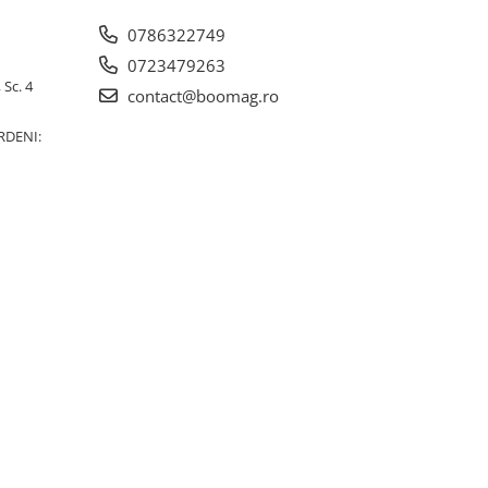
0786322749
0723479263
 Sc. 4
contact@boomag.ro
RDENI: