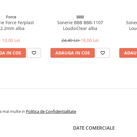
Force
BBB
ie Force Fe/plast
Sonerie BBB BBB-1107
Sone
22.2mm alba
LoudsiClear alba
Lou
10,00 Lei
24,40 Lei
18,00 Lei
A IN COS
ADAUGA IN COS
ADAU
la mai multe in
Politica de Confidentialitate
DATE COMERCIALE