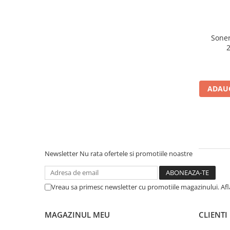
Cuvete bicicleta
Furci bicicleta
Cabluri si camasi
Soner
Frana bicicleta
Placute frana bicicleta
Discuri frana bicicleta
ADAUG
Saboti frana bicicleta
Adaptoare frana bicicleta
Frane pe disc
Frane pe janta
Accesorii frane bicicleta
Newsletter
Nu rata ofertele si promotiile noastre
Roti bicicleta
Spite
Vreau sa primesc newsletter cu promotiile magazinului. Af
Butuci
Accesorii butuci
MAGAZINUL MEU
CLIENTI
Roti
Jante bicicleta