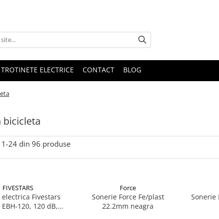
 TROTINETE ELECTRICE
CONTACT
BLOG
leta
 bicicleta
1-
24
din
96
produse
FIVESTARS
Force
 electrica Fivestars
Sonerie Force Fe/plast
Sonerie
 EBH-120, 120 dB,
22.2mm neagra
lbastru/negru