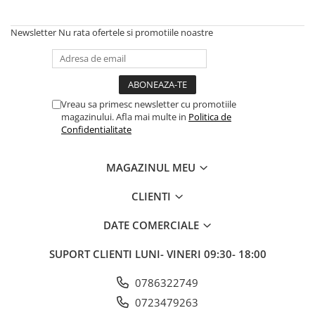
Trotinete electrice
Newsletter
Nu rata ofertele si promotiile noastre
Accesorii trotinete electrice
Scaune
Mansoane
Genti Transport
Vreau sa primesc newsletter cu promotiile
magazinului. Afla mai multe in
Politica de
Sistem antifurt
Confidentialitate
Suport telefon
Stickere reflectorizate
MAGAZINUL MEU
Casti protectie
CLIENTI
Sonerii
DATE COMERCIALE
Benzi anti-grip
Piese trotinete electrice
SUPORT CLIENTI
LUNI- VINERI 09:30- 18:00
Cauciucuri si camere
0786322749
Camere
0723479263
Cauciucuri