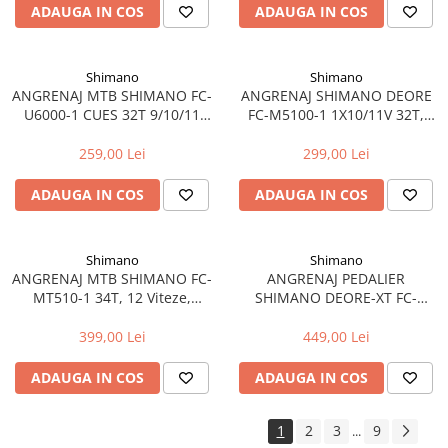
IND
ADAUGA IN COS
ADAUGA IN COS
Manete schimbator bicicleta
Manete mixte frana - schimbator
Rulmenti si coronite
Shimano
Shimano
ANGRENAJ MTB SHIMANO FC-
ANGRENAJ SHIMANO DEORE
U6000-1 CUES 32T 9/10/11
FC-M5100-1 1X10/11V 32T,
Echipament ciclism
VITEZE 175mm
175MM
Ochelari
259,00 Lei
299,00 Lei
Casca bicicleta
ADAUGA IN COS
ADAUGA IN COS
Protectii
Sosete
Shimano
Shimano
Rucsaci si borsete ciclism
ANGRENAJ MTB SHIMANO FC-
ANGRENAJ PEDALIER
MT510-1 34T, 12 Viteze,
SHIMANO DEORE-XT FC-
Manusi bicicleta
175MM
M8130-1, PT. 12-VIT,
Pantofi ciclism
HOLLOWTECH 2, 175MM,
399,00 Lei
449,00 Lei
FARA CHAINRING
Imbracaminte ciclism barbati
ADAUGA IN COS
ADAUGA IN COS
Imbracaminte ciclism dama
Imbracaminte ciclism copii
1
2
3
9
...