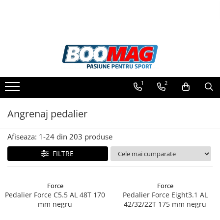
Toate Produsele
Biciclete
Biciclete copii
1
2
Biciclete barbati
Biciclete dama
Angrenaj pedalier
Biciclete mountain bike (MTB)
Afiseaza:
1-
24
din
203
produse
Biciclete electrice
Biciclete de oras
FILTRE
Biciclete pliabile
Biciclete de trekking
Force
Force
Pedalier Force C5.5 AL 48T 170
Pedalier Force Eight3.1 AL
Biciclete Cursiere, Cyclocross
mm negru
42/32/22T 175 mm negru
si Gravel