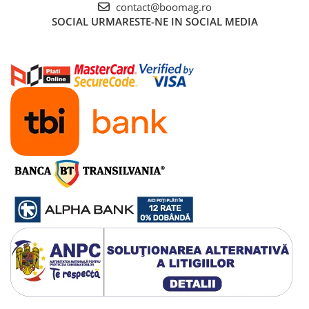
contact@boomag.ro
Cauciucuri pline
SOCIAL
URMARESTE-NE IN SOCIAL MEDIA
Cauciucuri tubeless
Valve
Accesorii
Componente electrice
Acumulatori
Incarcatoare
BMS
Manete acceleratie
Controller
Display
Motoare
Faruri si lumini
Butoane si conectori
Kit controller si display
Senzori
Cabluri si mufe