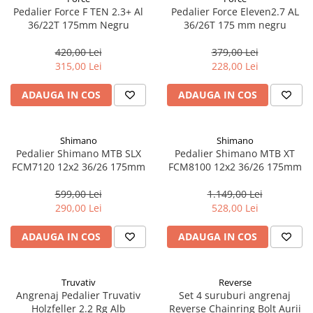
Cuvete bicicleta
Pedalier Force F TEN 2.3+ Al
Pedalier Force Eleven2.7 AL
36/22T 175mm Negru
36/26T 175 mm negru
Furci bicicleta
Cabluri si camasi
420,00 Lei
379,00 Lei
315,00 Lei
228,00 Lei
Frana bicicleta
Placute frana bicicleta
ADAUGA IN COS
ADAUGA IN COS
Discuri frana bicicleta
Saboti frana bicicleta
Shimano
Shimano
Adaptoare frana bicicleta
Pedalier Shimano MTB SLX
Pedalier Shimano MTB XT
Frane pe disc
FCM7120 12x2 36/26 175mm
FCM8100 12x2 36/26 175mm
Frane pe janta
599,00 Lei
1.149,00 Lei
Accesorii frane bicicleta
290,00 Lei
528,00 Lei
Roti bicicleta
ADAUGA IN COS
ADAUGA IN COS
Spite
Butuci
Accesorii butuci
Truvativ
Reverse
Roti
Angrenaj Pedalier Truvativ
Set 4 suruburi angrenaj
Holzfeller 2.2 Rg Alb
Reverse Chainring Bolt Aurii
Jante bicicleta