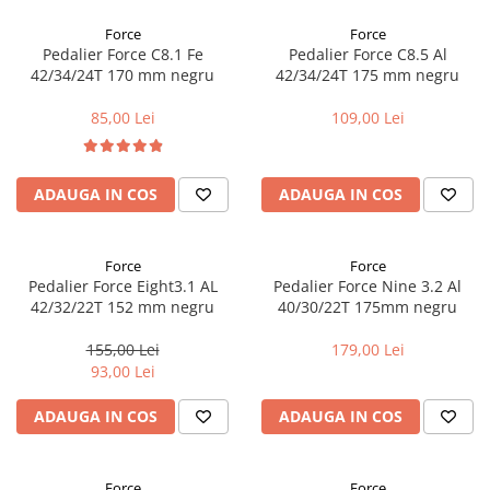
Aparatori noroi bicicleta
Force
Force
Suport bicicleta
Pedalier Force C8.1 Fe
Pedalier Force C8.5 Al
Lumini bicicleta
42/34/24T 170 mm negru
42/34/24T 175 mm negru
Computer bicicleta
85,00 Lei
109,00 Lei
Piese biciclete
Anvelopa bicicleta
ADAUGA IN COS
ADAUGA IN COS
Camera bicicleta
Pinioane
Force
Force
Pedalier Force Eight3.1 AL
Pedalier Force Nine 3.2 Al
Lant bicicleta
42/32/22T 152 mm negru
40/30/22T 175mm negru
Urechi cadru bicicleta
155,00 Lei
179,00 Lei
Mansoane si ghidolina
93,00 Lei
Ghidoane bicicleta
ADAUGA IN COS
ADAUGA IN COS
Pipe ghidon
Pedale bicicleta
Force
Force