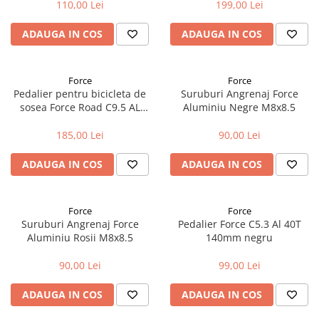
110,00 Lei
199,00 Lei
Accesorii biciclete
ADAUGA IN COS
ADAUGA IN COS
Scaun bicicleta copii
Chei si scule bicicleta
Portbagaj bicicleta
Force
Force
Pedalier pentru bicicleta de
Suruburi Angrenaj Force
Antifurt bicicleta
sosea Force Road C9.5 AL
Aluminiu Negre M8x8.5
50/34T 175mm negru
Cosuri bicicleta
185,00 Lei
90,00 Lei
Pompa bicicleta
ADAUGA IN COS
ADAUGA IN COS
Produse intretinere bicicleta
Accesorii biciclete copii
Force
Force
Claxon bicicleta
Suruburi Angrenaj Force
Pedalier Force C5.3 Al 40T
Bidoane si suporti bicicleta
Aluminiu Rosii M8x8.5
140mm negru
Suport telefon bicicleta
90,00 Lei
99,00 Lei
Oglinzi bicicleta
ADAUGA IN COS
ADAUGA IN COS
Cricuri bicicleta