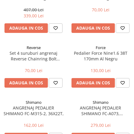
Fond de janta
407,00 Lei
70,00 Lei
Sei si tija sa bicicleta
339,00 Lei
Tija sa bicicleta
ADAUGA IN COS
ADAUGA IN COS
Sei
Coliere si cleme sa
Reverse
Force
Huse sa
Set 4 suruburi angrenaj
Pedalier Force Nine1.6 38T
Angrenaje bicicleta
Reverse Chainring Bolt
170mm Al Negru
Albastre
Foi angrenaj
70,00 Lei
130,00 Lei
Angrenaj pedalier
Butuci pedalieri
ADAUGA IN COS
ADAUGA IN COS
Brat pedalier
Schimbator de viteze bicicleta
Shimano
Shimano
Schimbatoare fata
ANGRENAJ PEDALIER
ANGRENAJ PEDALIER
Schimbatoare spate
SHIMANO FC-M315-2, 36X22T,
SHIMANO FC-A073,
50X39X30T, BRAT 170MM, PT.
Manete schimbator si frana
7/8 VIT. PE SPATE, CU CG,
162,00 Lei
279,00 Lei
Manete frana bicicleta
FARA SURUBURI, AMBALAT