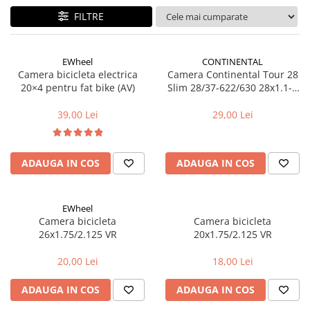
FILTRE
Accesorii biciclete
Scaun bicicleta copii
Chei si scule bicicleta
EWheel
CONTINENTAL
Camera bicicleta electrica
Camera Continental Tour 28
Portbagaj bicicleta
20×4 pentru fat bike (AV)
Slim 28/37-622/630 28x1.1-1
Antifurt bicicleta
5/8x1 3/8 A40
39,00 Lei
29,00 Lei
Cosuri bicicleta
Pompa bicicleta
ADAUGA IN COS
ADAUGA IN COS
Produse intretinere bicicleta
Accesorii biciclete copii
Claxon bicicleta
EWheel
Camera bicicleta
Camera bicicleta
Bidoane si suporti bicicleta
26x1.75/2.125 VR
20x1.75/2.125 VR
Suport telefon bicicleta
20,00 Lei
18,00 Lei
Oglinzi bicicleta
ADAUGA IN COS
ADAUGA IN COS
Cricuri bicicleta