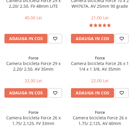
Camera bicicleta Force 29 x
Camera bicicleta Force 10 x 2
Cuvete bicicleta
2,20/ 2,50, FV 48mm LITE
WH767A, AV 25mm 90 grade
Furci bicicleta
40,00 Lei
21,00 Lei
Cabluri si camasi
Frana bicicleta
ADAUGA IN COS
ADAUGA IN COS
Placute frana bicicleta
Discuri frana bicicleta
Saboti frana bicicleta
Force
Force
Adaptoare frana bicicleta
Camera bicicleta Force 29 x
Camera bicicleta Force 26 x 1
2,20/ 2,50, AV 35mm
1/4 x 1 3/8, AV 35mm
Frane pe disc
Frane pe janta
32,00 Lei
22,00 Lei
Accesorii frane bicicleta
ADAUGA IN COS
ADAUGA IN COS
Roti bicicleta
Spite
Butuci
Force
Force
Accesorii butuci
Camera bicicleta Force 26 x
Camera bicicleta Force 26 x
1,75/ 2,125, FV 33mm
1,75/ 2,125, AV 40mm
Roti
Jante bicicleta