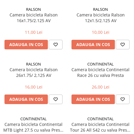
Manete schimbator bicicleta
RALSON
RALSON
Manete mixte frana - schimbator
Camera bicicleta Ralson
Camera bicicleta Ralson
Rulmenti si coronite
16x1.75/2.125 AV
12x1.5/2.125 AV
11,00 Lei
10,00 Lei
Echipament ciclism
Ochelari
ADAUGA IN COS
ADAUGA IN COS
Casca bicicleta
Protectii
RALSON
CONTINENTAL
Camera bicicleta Ralson
Camera bicicleta Continental
Sosete
26x1.75/ 2,125 AV
Race 26 cu valva Presta
Rucsaci si borsete ciclism
16,00 Lei
26,00 Lei
Manusi bicicleta
Pantofi ciclism
ADAUGA IN COS
ADAUGA IN COS
Imbracaminte ciclism barbati
Imbracaminte ciclism dama
CONTINENTAL
CONTINENTAL
Camera bicicleta Continental
Camera bicicleta Continental
Imbracaminte ciclism copii
MTB Light 27.5 cu valva Presta
Tour 26 All S42 cu valva Presta