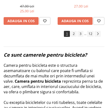
S42 47/60-584 27.5-1.75/2.4
37-559/47-597
Trotinete electrice
47,00 Lei
27,00 Lei
25,00 Lei
Accesorii trotinete electrice
Scaune
ADAUGA IN COS
ADAUGA IN COS
Mansoane
Genti Transport
1
2
3
12
...
Sistem antifurt
Suport telefon
Ce sunt camerele pentru bicicleta?
Stickere reflectorizate
Casti protectie
Camera pentru bicicleta este o structura
asemanatoare cu balonul care poate fi umflata si
Sonerii
dezumflata de mai multe ori prin intermediul unei
Benzi anti-grip
valve.
Camera pentru bicicleta
reprezinta perna ta de
Piese trotinete electrice
aer, care, umflata in interiorul cauciucului de bicicleta,
va ofera o plimbare sigura si confortabila.
Cauciucuri si camere
Camere
Cu exceptia bicicletelor cu roti tubeless, toate celelalte
Cauciucuri
au camere in interiorul cauciucurilor. Avand in vedere