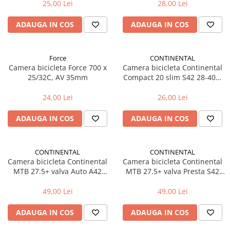
25,00 Lei
28,00 Lei
Fond de janta
ADAUGA IN COS
ADAUGA IN COS
Sei si tija sa bicicleta
Tija sa bicicleta
Sei
Force
CONTINENTAL
Camera bicicleta Force 700 x
Camera bicicleta Continental
Coliere si cleme sa
25/32C, AV 35mm
Compact 20 slim S42 28-406-
Huse sa
32-451
Angrenaje bicicleta
24,00 Lei
26,00 Lei
Foi angrenaj
ADAUGA IN COS
ADAUGA IN COS
Angrenaj pedalier
Butuci pedalieri
Brat pedalier
CONTINENTAL
CONTINENTAL
Camera bicicleta Continental
Camera bicicleta Continental
Schimbator de viteze bicicleta
MTB 27.5+ valva Auto A42
MTB 27.5+ valva Presta S42
57/70-584 (27.5 * 2.6/2.8)
57/70-584 (27.5 * 2.6/2.8)
Schimbatoare fata
49,00 Lei
49,00 Lei
Schimbatoare spate
Manete schimbator si frana
ADAUGA IN COS
ADAUGA IN COS
Manete frana bicicleta