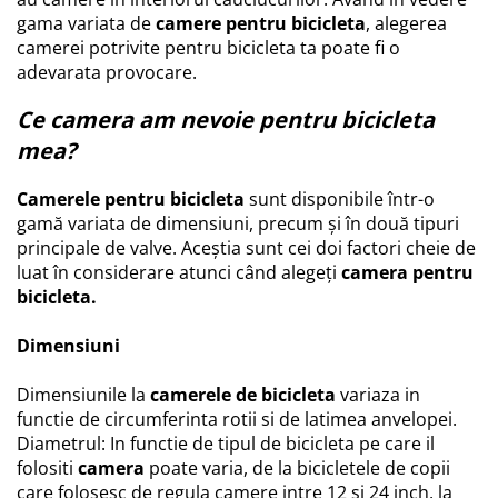
Cauciucuri pline
gama variata de
camere pentru bicicleta
, alegerea
camerei potrivite pentru bicicleta ta poate fi o
Cauciucuri tubeless
adevarata provocare.
Valve
Accesorii
Ce camera am nevoie pentru bicicleta
Componente electrice
mea?
Acumulatori
Camerele pentru bicicleta
sunt disponibile într-o
Incarcatoare
gamă variata de dimensiuni, precum și în două tipuri
BMS
principale de valve. Aceștia sunt cei doi factori cheie de
Manete acceleratie
luat în considerare atunci când alegeți
camera pentru
Controller
bicicleta.
Display
Motoare
Dimensiuni
Faruri si lumini
Dimensiunile la
camerele de bicicleta
variaza in
Butoane si conectori
functie de circumferinta rotii si de latimea anvelopei.
Kit controller si display
Diametrul: In functie de tipul de bicicleta pe care il
Senzori
folositi
camera
poate varia, de la bicicletele de copii
Cabluri si mufe
care folosesc de regula camere intre 12 si 24 inch, la