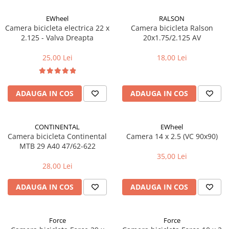
Aparatori noroi bicicleta
EWheel
RALSON
Suport bicicleta
Camera bicicleta electrica 22 x
Camera bicicleta Ralson
Lumini bicicleta
2.125 - Valva Dreapta
20x1.75/2.125 AV
Computer bicicleta
25,00 Lei
18,00 Lei
Piese biciclete
Anvelopa bicicleta
ADAUGA IN COS
ADAUGA IN COS
Camera bicicleta
Pinioane
CONTINENTAL
EWheel
Camera bicicleta Continental
Camera 14 x 2.5 (VC 90x90)
Lant bicicleta
MTB 29 A40 47/62-622
Urechi cadru bicicleta
35,00 Lei
28,00 Lei
Mansoane si ghidolina
Ghidoane bicicleta
ADAUGA IN COS
ADAUGA IN COS
Pipe ghidon
Pedale bicicleta
Force
Force