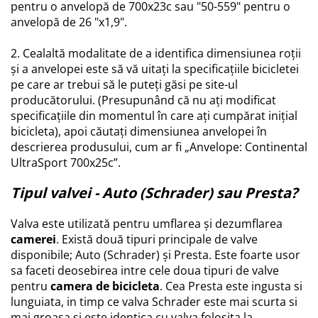
pentru o anvelopă de 700x23c sau "50-559" pentru o
Rulmenti si suruburi
anvelopă de 26 "x1,9".
Roti
2. Cealaltă modalitate de a identifica dimensiunea roții
Trotinete copii
și a anvelopei este să vă uitați la specificațiile bicicletei
pe care ar trebui să le puteți găsi pe site-ul
producătorului. (Presupunând că nu ați modificat
specificațiile din momentul în care ați cumpărat inițial
bicicleta), apoi căutați dimensiunea anvelopei în
descrierea produsului, cum ar fi „Anvelope: Continental
UltraSport 700x25c”.
Tipul valvei - Auto (Schrader) sau Presta?
Valva este utilizată pentru umflarea și dezumflarea
camerei
. Există două tipuri principale de valve
disponibile; Auto (Schrader) și Presta. Este foarte usor
sa faceti deosebirea intre cele doua tipuri de valve
pentru
camera de bicicleta
. Cea Presta este ingusta si
lunguiata, in timp ce valva Schrader este mai scurta si
mai groasa si este identica cu valva folosita la