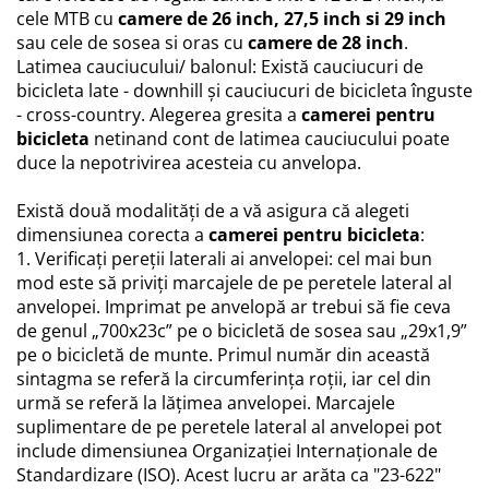
cele MTB cu
camere de 26 inch, 27,5 inch si 29 inch
Convertor
sau cele de sosea si oras cu
camere de 28 inch
.
Claxoane
Latimea cauciucului/ balonul: Există cauciucuri de
Componente franare
bicicleta late - downhill și cauciucuri de bicicleta înguste
Manete de frana
- cross-country. Alegerea gresita a
camerei pentru
Cabluri de frana
bicicleta
netinand cont de latimea cauciucului poate
duce la nepotrivirea acesteia cu anvelopa.
Frane hidraulice
Frane cu tambur
Există două modalități de a vă asigura că alegeti
Etrier frana
dimensiunea corecta a
camerei pentru bicicleta
:
Placute de frana
1. Verificați pereții laterali ai anvelopei: cel mai bun
Discuri de frana
mod este să priviți marcajele de pe peretele lateral al
anvelopei. Imprimat pe anvelopă ar trebui să fie ceva
Componente cadru
de genul „700x23c” pe o bicicletă de sosea sau „29x1,9”
Aparatori si protectii
pe o bicicletă de munte. Primul număr din această
Cric
sintagma se referă la circumferința roții, iar cel din
Furca
urmă se referă la lățimea anvelopei. Marcajele
suplimentare de pe peretele lateral al anvelopei pot
Sisteme de pliere
include dimensiunea Organizației Internaționale de
Suspensii
Standardizare (ISO). Acest lucru ar arăta ca "23-622"
Ghidoane