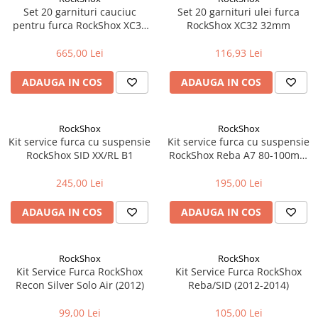
Cuvete bicicleta
Set 20 garnituri cauciuc
Set 20 garnituri ulei furca
pentru furca RockShox XC32
RockShox XC32 32mm
Furci bicicleta
32mm
Cabluri si camasi
665,00 Lei
116,93 Lei
Frana bicicleta
ADAUGA IN COS
ADAUGA IN COS
Placute frana bicicleta
Discuri frana bicicleta
RockShox
RockShox
Saboti frana bicicleta
Kit service furca cu suspensie
Kit service furca cu suspensie
Adaptoare frana bicicleta
RockShox SID XX/RL B1
RockShox Reba A7 80-100mm
Frane pe disc
(Boost si Standard)
120mm(Boost)
245,00 Lei
195,00 Lei
Frane pe janta
Accesorii frane bicicleta
ADAUGA IN COS
ADAUGA IN COS
Roti bicicleta
Spite
RockShox
RockShox
Butuci
Kit Service Furca RockShox
Kit Service Furca RockShox
Accesorii butuci
Recon Silver Solo Air (2012)
Reba/SID (2012-2014)
Roti
99,00 Lei
105,00 Lei
Jante bicicleta