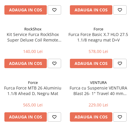
Fond de janta
ADAUGA IN COS
ADAUGA IN COS
Sei si tija sa bicicleta
Tija sa bicicleta
RockShox
Force
Sei
Kit Service Furca RockShox
Furca Force Basic X.7 HLO 27.5
Coliere si cleme sa
Super Deluxe Coil Remote
1.1/8 neagru mat D+V
model 2018
Huse sa
140,00 Lei
578,00 Lei
Angrenaje bicicleta
ADAUGA IN COS
ADAUGA IN COS
Foi angrenaj
Angrenaj pedalier
Butuci pedalieri
Force
VENTURA
Brat pedalier
Furca Force MTB 26 Aluminiu
Furca cu Suspensie VENTURA
1.1/8 Ahead D, Negru Mat
Blast 26- 1" Travel 40 mm
Schimbator de viteze bicicleta
(Disc+V-brake)
Schimbatoare fata
565,00 Lei
229,00 Lei
Schimbatoare spate
ADAUGA IN COS
ADAUGA IN COS
Manete schimbator si frana
Manete frana bicicleta