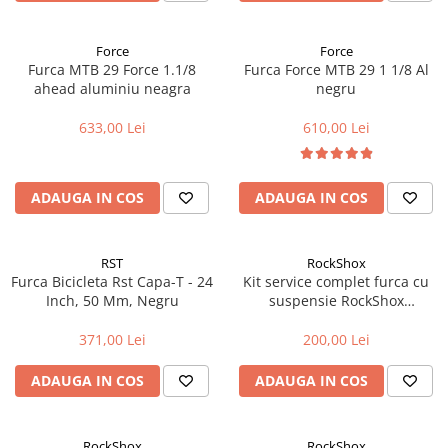
Aparatori noroi bicicleta
Suport bicicleta
Force
Force
Lumini bicicleta
Furca MTB 29 Force 1.1/8
Furca Force MTB 29 1 1/8 Al
ahead aluminiu neagra
negru
Computer bicicleta
633,00 Lei
610,00 Lei
Piese biciclete
Anvelopa bicicleta
ADAUGA IN COS
ADAUGA IN COS
Camera bicicleta
Pinioane
RST
RockShox
Lant bicicleta
Furca Bicicleta Rst Capa-T - 24
Kit service complet furca cu
Urechi cadru bicicleta
Inch, 50 Mm, Negru
suspensie RockShox
Revelation Solo Air
Mansoane si ghidolina
371,00 Lei
200,00 Lei
Ghidoane bicicleta
ADAUGA IN COS
ADAUGA IN COS
Pipe ghidon
Pedale bicicleta
RockShox
RockShox