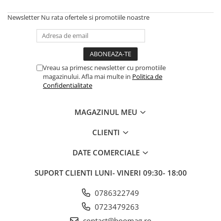
Trotinete electrice
Newsletter
Nu rata ofertele si promotiile noastre
Accesorii trotinete electrice
Scaune
Mansoane
Vreau sa primesc newsletter cu promotiile
Genti Transport
magazinului. Afla mai multe in
Politica de
Sistem antifurt
Confidentialitate
Suport telefon
MAGAZINUL MEU
Stickere reflectorizate
Casti protectie
CLIENTI
Sonerii
DATE COMERCIALE
Benzi anti-grip
SUPORT CLIENTI
LUNI- VINERI 09:30- 18:00
Piese trotinete electrice
Cauciucuri si camere
0786322749
Camere
0723479263
Cauciucuri
contact@boomag.ro