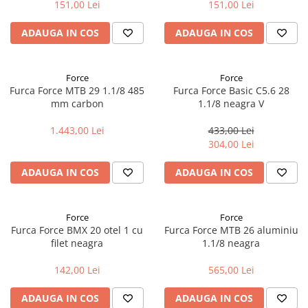
151,00 Lei
151,00 Lei
Accesorii biciclete
ADAUGA IN COS
ADAUGA IN COS
Scaun bicicleta copii
Chei si scule bicicleta
Portbagaj bicicleta
Force
Force
Furca Force MTB 29 1.1/8 485
Furca Force Basic C5.6 28
Antifurt bicicleta
mm carbon
1.1/8 neagra V
Cosuri bicicleta
1.443,00 Lei
433,00 Lei
Pompa bicicleta
304,00 Lei
Produse intretinere bicicleta
ADAUGA IN COS
ADAUGA IN COS
Accesorii biciclete copii
Claxon bicicleta
Force
Force
Bidoane si suporti bicicleta
Furca Force BMX 20 otel 1 cu
Furca Force MTB 26 aluminiu
filet neagra
1.1/8 neagra
Suport telefon bicicleta
Oglinzi bicicleta
142,00 Lei
565,00 Lei
Cricuri bicicleta
ADAUGA IN COS
ADAUGA IN COS