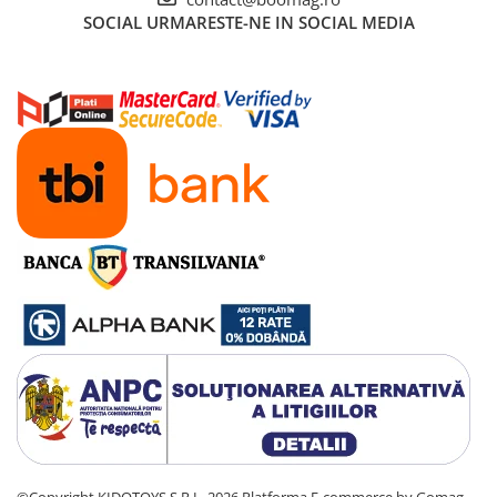
Cauciucuri pline
SOCIAL
URMARESTE-NE IN SOCIAL MEDIA
Cauciucuri tubeless
Valve
Accesorii
Componente electrice
Acumulatori
Incarcatoare
BMS
Manete acceleratie
Controller
Display
Motoare
Faruri si lumini
Butoane si conectori
Kit controller si display
Senzori
Cabluri si mufe
©Copyright KIDOTOYS S.R.L. 2026
Platforma E-commerce by Gomag