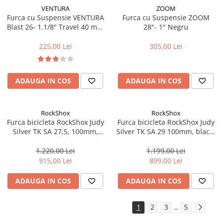
Manete schimbator bicicleta
VENTURA
ZOOM
Furca cu Suspensie VENTURA
Furca cu Suspensie ZOOM
Manete mixte frana - schimbator
Blast 26- 1.1/8" Travel 40 mm
28"- 1" Negru
Rulmenti si coronite
(Disc+V-brake)
225,00 Lei
305,00 Lei
Echipament ciclism
Ochelari
ADAUGA IN COS
ADAUGA IN COS
Casca bicicleta
Protectii
RockShox
RockShox
Sosete
Furca bicicleta RockShox Judy
Furca bicicleta RockShox Judy
Silver TK SA 27,5, 100mm,
Silver TK SA 29 100mm, black,
Rucsaci si borsete ciclism
9mm QR, 1 1/8, 42mm Offset,
9mm QR, 1 1/8 51mm Offset
Manusi bicicleta
PopLoc, Negru
1.220,00 Lei
1.199,00 Lei
915,00 Lei
899,00 Lei
Pantofi ciclism
Imbracaminte ciclism barbati
ADAUGA IN COS
ADAUGA IN COS
Imbracaminte ciclism dama
1
2
3
5
...
Imbracaminte ciclism copii