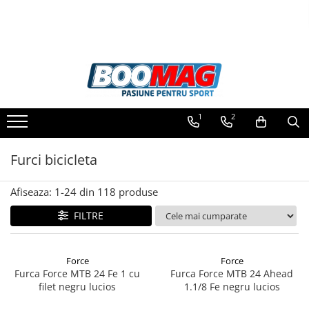
Toate Produsele
Biciclete
Biciclete copii
1
2
Biciclete barbati
Biciclete dama
Furci bicicleta
Biciclete mountain bike (MTB)
Afiseaza:
1-
24
din
118
produse
Biciclete electrice
Biciclete de oras
FILTRE
Biciclete pliabile
Biciclete de trekking
Force
Force
Furca Force MTB 24 Fe 1 cu
Furca Force MTB 24 Ahead
Biciclete Cursiere, Cyclocross
filet negru lucios
1.1/8 Fe negru lucios
si Gravel