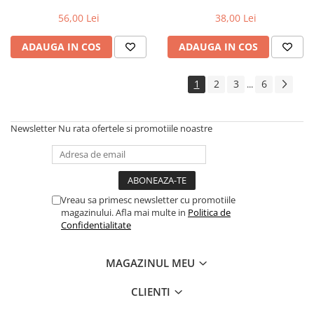
pentru Shimano Deore
Magura 2011 MT2/4/6/8
organic
Trotinete electrice
56,00 Lei
38,00 Lei
Accesorii trotinete electrice
ADAUGA IN COS
ADAUGA IN COS
Scaune
Mansoane
1
2
3
6
...
Genti Transport
Sistem antifurt
Newsletter
Nu rata ofertele si promotiile noastre
Suport telefon
Stickere reflectorizate
Casti protectie
Vreau sa primesc newsletter cu promotiile
Sonerii
magazinului. Afla mai multe in
Politica de
Confidentialitate
Benzi anti-grip
Piese trotinete electrice
MAGAZINUL MEU
Cauciucuri si camere
Camere
CLIENTI
Cauciucuri