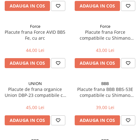
ADAUGA IN COS
ADAUGA IN COS
Fond de janta
Sei si tija sa bicicleta
Tija sa bicicleta
Force
Force
Placute frana Force AVID BB5
Placute frana Force
Sei
Fe, cu arc
compatibile cu Shimano
Coliere si cleme sa
XTR/XT/SLX Fe, cu arc
44,00 Lei
43,00 Lei
Huse sa
Angrenaje bicicleta
ADAUGA IN COS
ADAUGA IN COS
Foi angrenaj
Angrenaj pedalier
UNION
BBB
Butuci pedalieri
Placute de frana organice
Placute frana BBB BBS-53E
Brat pedalier
Union DBP-23 compatibile cu
compatibile cu Shimano
Schimbator de viteze bicicleta
ZOOM
Deore si E-Bikes
45,00 Lei
39,00 Lei
Schimbatoare fata
Schimbatoare spate
ADAUGA IN COS
ADAUGA IN COS
Manete schimbator si frana
Manete frana bicicleta