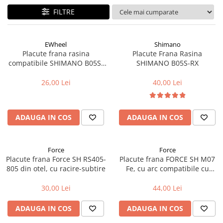
FILTRE
Accesorii biciclete
Scaun bicicleta copii
Chei si scule bicicleta
EWheel
Shimano
Placute frana rasina
Placute Frana Rasina
Portbagaj bicicleta
compatibile SHIMANO B05S-
SHIMANO B05S-RX
Antifurt bicicleta
RX (compatibil Kukirin G2/G4
2025)
26,00 Lei
40,00 Lei
Cosuri bicicleta
Pompa bicicleta
ADAUGA IN COS
ADAUGA IN COS
Produse intretinere bicicleta
Accesorii biciclete copii
Claxon bicicleta
Force
Force
Placute frana Force SH RS405-
Placute frana FORCE SH M07
Bidoane si suporti bicicleta
805 din otel, cu racire-subtire
Fe, cu arc compatibile cu
Shimano XTR
Suport telefon bicicleta
30,00 Lei
44,00 Lei
Oglinzi bicicleta
ADAUGA IN COS
ADAUGA IN COS
Cricuri bicicleta