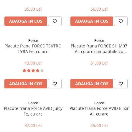
Cuvete bicicleta
Ryde si Dyno
35,00 Lei
56,00 Lei
Furci bicicleta
Cabluri si camasi
ADAUGA IN COS
ADAUGA IN COS
Frana bicicleta
Placute frana bicicleta
Force
Force
Placute frana FORCE TEKTRO
Placute frana FORCE SH M07
Discuri frana bicicleta
LYRA Fe, cu arc
Al, cu arc compatibile cu
Saboti frana bicicleta
Shimano XTR, M965, M966 si
Adaptoare frana bicicleta
M975
43,00 Lei
51,00 Lei
Frane pe disc
Frane pe janta
ADAUGA IN COS
ADAUGA IN COS
Accesorii frane bicicleta
Roti bicicleta
Spite
Force
Force
Placute frana Force AVID Juicy
Placute frana Force AVID Elixir
Butuci
Fe, cu arc
Al, cu arc
Accesorii butuci
Roti
37,00 Lei
45,00 Lei
Jante bicicleta