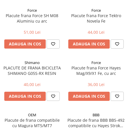
Aparatori noroi bicicleta
Force
Force
Suport bicicleta
Placute frana Force SH M08
Placute frana Force Tektro
Lumini bicicleta
Aluminiu cu arc
Novela Fe
Computer bicicleta
51,00 Lei
44,00 Lei
Piese biciclete
ADAUGA IN COS
ADAUGA IN COS
Anvelopa bicicleta
Camera bicicleta
Shimano
Force
PLACUTE DE FRANA BICICLETA
Placute frana Force Hayes
Pinioane
SHIMANO G05S-RX RESIN
Mag/X9/X1 Fe, cu arc
Lant bicicleta
40,00 Lei
36,00 Lei
Urechi cadru bicicleta
Mansoane si ghidolina
ADAUGA IN COS
ADAUGA IN COS
Ghidoane bicicleta
Pipe ghidon
OEM
BBB
Placute de frana compatibile
Placute de frana BBB BBS-492
Pedale bicicleta
cu Magura MT5/MT7
compatibile cu Hayes Stroker