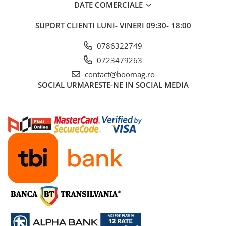
DATE COMERCIALE
Cauciucuri pline
Cauciucuri tubeless
SUPORT CLIENTI
LUNI- VINERI 09:30- 18:00
Valve
0786322749
Accesorii
0723479263
Componente electrice
contact@boomag.ro
Acumulatori
SOCIAL
URMARESTE-NE IN SOCIAL MEDIA
Incarcatoare
BMS
Manete acceleratie
Controller
Display
Motoare
Faruri si lumini
Butoane si conectori
Kit controller si display
Senzori
Cabluri si mufe