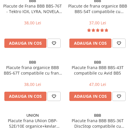
BBB
BBB
Manete schimbator bicicleta
Placute de Frana BBB BBS-76T
Placute de frana organice BBB
- Tektro IOX, LYRA, NOVELA
BBS-54T compatibile cu
Manete mixte frana - schimbator
2010+
Shimano XT, XTR,SLX,SAINT
Rulmenti si coronite
organice
38,00 Lei
37,00 Lei
Echipament ciclism
Ochelari
ADAUGA IN COS
ADAUGA IN COS
Casca bicicleta
Protectii
BBB
BBB
Placute frana organice BBB
Placute frana BBB BBS-43T
Sosete
BBS-67T compatibile cu frane
compatibile cu Avid BB5
Rucsaci si borsete ciclism
Formula Mega, The One, R1,
RX
38,00 Lei
47,00 Lei
Manusi bicicleta
Pantofi ciclism
ADAUGA IN COS
ADAUGA IN COS
Imbracaminte ciclism barbati
Imbracaminte ciclism dama
UNION
BBB
Placute frana UNion DBP-
Placute frana BBB BBS-36T
Imbracaminte ciclism copii
52E/10E organice+kevlar
DiscStop compatibile cu