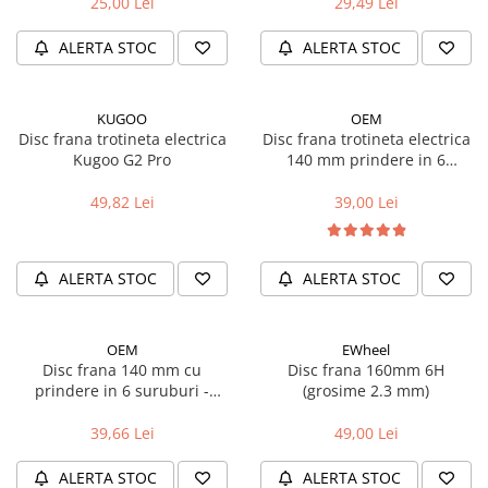
25,00 Lei
29,49 Lei
Fond de janta
ALERTA STOC
ALERTA STOC
Sei si tija sa bicicleta
Tija sa bicicleta
Sei
KUGOO
OEM
Disc frana trotineta electrica
Disc frana trotineta electrica
Coliere si cleme sa
Kugoo G2 Pro
140 mm prindere in 6
Huse sa
suruburi
49,82 Lei
39,00 Lei
Angrenaje bicicleta
Foi angrenaj
Angrenaj pedalier
ALERTA STOC
ALERTA STOC
Butuci pedalieri
Brat pedalier
OEM
EWheel
Schimbator de viteze bicicleta
Disc frana 140 mm cu
Disc frana 160mm 6H
Schimbatoare fata
prindere in 6 suruburi -
(grosime 2.3 mm)
albastru
Schimbatoare spate
39,66 Lei
49,00 Lei
Manete schimbator si frana
Manete frana bicicleta
ALERTA STOC
ALERTA STOC