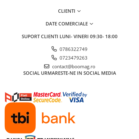
Trotinete electrice
CLIENTI
Accesorii trotinete electrice
DATE COMERCIALE
Scaune
Mansoane
SUPORT CLIENTI
LUNI- VINERI 09:30- 18:00
Genti Transport
0786322749
Sistem antifurt
0723479263
Suport telefon
contact@boomag.ro
Stickere reflectorizate
SOCIAL
URMARESTE-NE IN SOCIAL MEDIA
Casti protectie
Sonerii
Benzi anti-grip
Piese trotinete electrice
Cauciucuri si camere
Camere
Cauciucuri