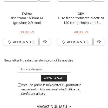
Manete schimbator bicicleta
Manete mixte frana - schimbator
EWheel
OEM
Rulmenti si coronite
Disc frana 160mm 6H
Disc frana trotineta electrica
(grosime 2.9 mm)
140 mm prindere in 6
suruburi
Echipament ciclism
39,00 Lei
40,00 Lei
Ochelari
ALERTA STOC
ALERTA STOC
Casca bicicleta
Protectii
Sosete
Newsletter
Nu rata ofertele si promotiile noastre
Rucsaci si borsete ciclism
Manusi bicicleta
Pantofi ciclism
Vreau sa primesc newsletter cu promotiile
Imbracaminte ciclism barbati
magazinului. Afla mai multe in
Politica de
Confidentialitate
Imbracaminte ciclism dama
Imbracaminte ciclism copii
MAGAZINUL MEU