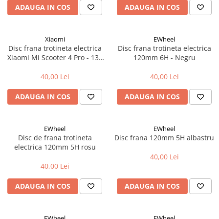
Aparatori noroi bicicleta
ADAUGA IN COS
ADAUGA IN COS
Suport bicicleta
Lumini bicicleta
Xiaomi
EWheel
Disc frana trotineta electrica
Disc frana trotineta electrica
Computer bicicleta
Xiaomi Mi Scooter 4 Pro - 130
120mm 6H - Negru
mm
Piese biciclete
40,00 Lei
40,00 Lei
Anvelopa bicicleta
ADAUGA IN COS
ADAUGA IN COS
Camera bicicleta
Pinioane
EWheel
EWheel
Lant bicicleta
Disc de frana trotineta
Disc frana 120mm 5H albastru
Urechi cadru bicicleta
electrica 120mm 5H rosu
40,00 Lei
Mansoane si ghidolina
40,00 Lei
Ghidoane bicicleta
ADAUGA IN COS
ADAUGA IN COS
Pipe ghidon
Pedale bicicleta
EWheel
EWheel