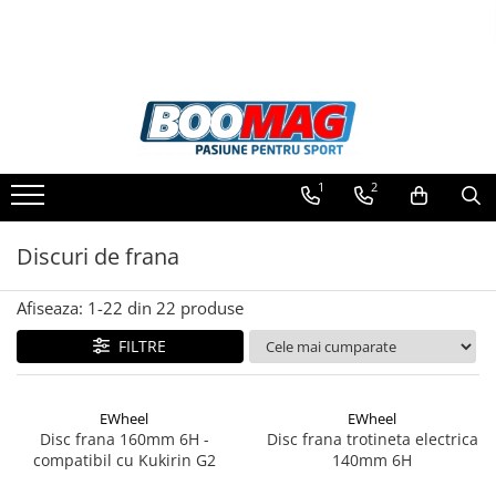
Toate Produsele
Biciclete
Biciclete copii
1
2
Biciclete barbati
Biciclete dama
Discuri de frana
Biciclete mountain bike (MTB)
Afiseaza:
1-
22
din
22
produse
Biciclete electrice
Biciclete de oras
FILTRE
Biciclete pliabile
Biciclete de trekking
EWheel
EWheel
Disc frana 160mm 6H -
Disc frana trotineta electrica
Biciclete Cursiere, Cyclocross
compatibil cu Kukirin G2
140mm 6H
si Gravel