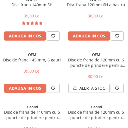
Cuvete bicicleta
Disc frana 140mm 5H
Disc frana 120mm 6H albastru
Furci bicicleta
39,00 Lei
38,00 Lei
Cabluri si camasi
Frana bicicleta
ADAUGA IN COS
ADAUGA IN COS
Placute frana bicicleta
Discuri frana bicicleta
Saboti frana bicicleta
OEM
OEM
Adaptoare frana bicicleta
Disc de frana 145 mm, 6 gauri
Disc de frana de 120mm cu 6
puncte de prindere pentru
Frane pe disc
trotineta electrica
39,00 Lei
Frane pe janta
30,00 Lei
Accesorii frane bicicleta
ADAUGA IN COS
ALERTA STOC
Roti bicicleta
Spite
Butuci
Xiaomi
Xiaomi
Disc de frana de 110mm cu 5
Disc de frana de 120mm cu 5
Accesorii butuci
puncte de prindere pentru
puncte de prindere pentru
Roti
trotineta electrica Xiaomi
trotineta electrica Xiaomi Pro
Jante bicicleta