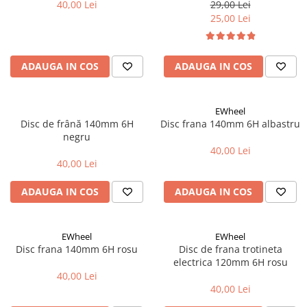
40,00 Lei
29,00 Lei
Accesorii biciclete
25,00 Lei
Scaun bicicleta copii
Chei si scule bicicleta
ADAUGA IN COS
ADAUGA IN COS
Portbagaj bicicleta
Antifurt bicicleta
EWheel
Cosuri bicicleta
Disc de frână 140mm 6H
Disc frana 140mm 6H albastru
negru
Pompa bicicleta
40,00 Lei
Produse intretinere bicicleta
40,00 Lei
Accesorii biciclete copii
ADAUGA IN COS
ADAUGA IN COS
Claxon bicicleta
Bidoane si suporti bicicleta
EWheel
EWheel
Suport telefon bicicleta
Disc frana 140mm 6H rosu
Disc de frana trotineta
electrica 120mm 6H rosu
Oglinzi bicicleta
40,00 Lei
40,00 Lei
Cricuri bicicleta