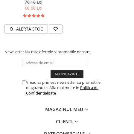
70,16 Lei
Accesorii biciclete
60,00 Lei
Scaun bicicleta copii
Chei si scule bicicleta
ALERTA STOC
Portbagaj bicicleta
Antifurt bicicleta
Newsletter
Nu rata ofertele si promotiile noastre
Cosuri bicicleta
Pompa bicicleta
Produse intretinere bicicleta
Accesorii biciclete copii
Vreau sa primesc newsletter cu promotiile
magazinului. Afla mai multe in
Politica de
Claxon bicicleta
Confidentialitate
Bidoane si suporti bicicleta
Suport telefon bicicleta
MAGAZINUL MEU
Oglinzi bicicleta
CLIENTI
Cricuri bicicleta
DATE COMERCIALE