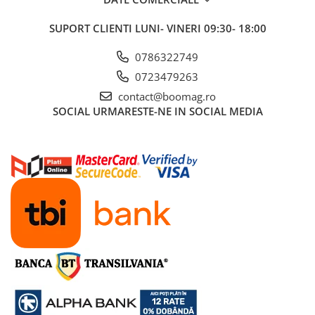
Aparatori noroi bicicleta
Suport bicicleta
SUPORT CLIENTI
LUNI- VINERI 09:30- 18:00
Lumini bicicleta
0786322749
Computer bicicleta
0723479263
contact@boomag.ro
Piese biciclete
SOCIAL
URMARESTE-NE IN SOCIAL MEDIA
Anvelopa bicicleta
Camera bicicleta
Pinioane
Lant bicicleta
Urechi cadru bicicleta
Mansoane si ghidolina
Ghidoane bicicleta
Pipe ghidon
Pedale bicicleta