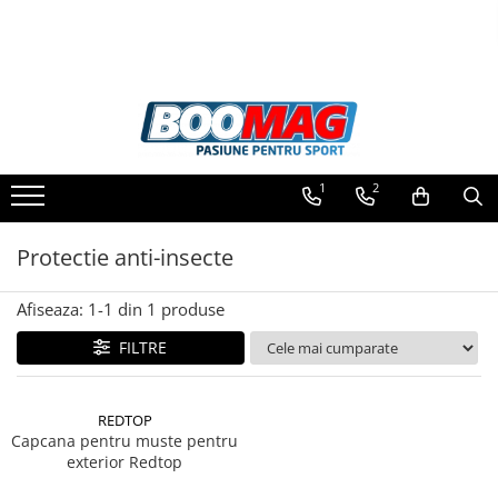
Toate Produsele
Biciclete
Biciclete copii
1
2
Biciclete barbati
Biciclete dama
Protectie anti-insecte
Biciclete mountain bike (MTB)
Afiseaza:
1-
1
din
1
produse
Biciclete electrice
Biciclete de oras
FILTRE
Biciclete pliabile
Biciclete de trekking
REDTOP
Capcana pentru muste pentru
Biciclete Cursiere, Cyclocross
exterior Redtop
si Gravel