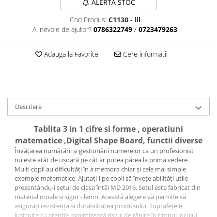
ALERTA STOC
Tija sa bicicleta
Aparatori si protectii
Sei
Cod Produs:
C1130 - lil
Cric
Coliere si cleme sa
Ai nevoie de ajutor?
0786322749
/
0723479263
Furca
Huse sa
Sisteme de pliere
Angrenaje bicicleta
Adauga la Favorite
Cere informatii
Suspensii
Foi angrenaj
Ghidoane
Angrenaj pedalier
Rulmenti si suruburi
Butuci pedalieri
Roti
Brat pedalier
Descriere
Schimbator de viteze bicicleta
Tablita 3 in 1 cifre si forme , operatiuni
Schimbatoare fata
matematice ,Digital Shape Board, functii diverse
Schimbatoare spate
Învățarea numărării și gestionării numerelor ca un profesionist
Manete schimbator si frana
nu este atât de ușoară pe cât ar putea părea la prima vedere.
Mulți copii au dificultăți în a memora chiar și cele mai simple
Manete frana bicicleta
exemple matematice. Ajutați-l pe copil să învețe abilități utile
Manete schimbator bicicleta
prezentându-i setul de clasa întâi MD 2016. Setul este fabricat din
material moale și sigur - lemn. Această alegere vă permite să
Manete mixte frana - schimbator
asigurați rezistența și durabilitatea produsului. Suprafețele
Rulmenti si coronite
lustruite cu atenție minimizează riscul de rănire în timpul jocului.