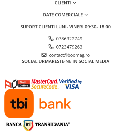
Asocierile, in special cele care se fac in joaca, ii ajuta pe cei mici sa
CLIENTI
acumuleze mult mai usor informatia.
Un joc foarte interesant si multifunctional.
DATE COMERCIALE
Dimensiuni: CUTIE 40.5*2.5*23.5cm
SUPORT CLIENTI
LUNI- VINERI 09:30- 18:00
0786322749
0723479263
contact@boomag.ro
SOCIAL
URMARESTE-NE IN SOCIAL MEDIA