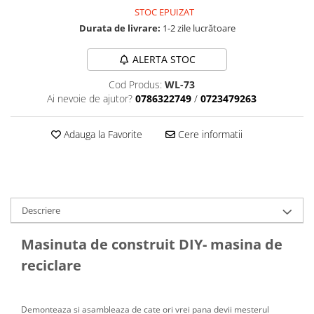
Tija sa bicicleta
STOC EPUIZAT
Aparatori si protectii
Sei
Durata de livrare:
1-2 zile lucrătoare
Cric
Coliere si cleme sa
Furca
Huse sa
ALERTA STOC
Sisteme de pliere
Angrenaje bicicleta
Cod Produs:
WL-73
Suspensii
Foi angrenaj
Ai nevoie de ajutor?
0786322749
/
0723479263
Ghidoane
Angrenaj pedalier
Rulmenti si suruburi
Adauga la Favorite
Cere informatii
Butuci pedalieri
Roti
Brat pedalier
Schimbator de viteze bicicleta
Schimbatoare fata
Descriere
Schimbatoare spate
Manete schimbator si frana
Masinuta de construit DIY- masina de
Manete frana bicicleta
reciclare
Manete schimbator bicicleta
Manete mixte frana - schimbator
Rulmenti si coronite
Demonteaza si asambleaza de cate ori vrei pana devii mesterul