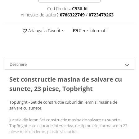
Aparatori noroi bicicleta
Cod Produs:
C936-lil
Suport bicicleta
Ai nevoie de ajutor?
0786322749
/
0723479263
Lumini bicicleta
Adauga la Favorite
Cere informatii
Computer bicicleta
Piese biciclete
Anvelopa bicicleta
Camera bicicleta
Descriere
Pinioane
Set constructie masina de salvare cu
Lant bicicleta
sunete, 23 piese, Topbright
Urechi cadru bicicleta
TopBright - Set de constructie cuburi din lemn si masina de
Mansoane si ghidolina
salvare cu sunete.
Ghidoane bicicleta
Jucaria din lemn Set constructie masina de salvare cu sunete
Pipe ghidon
TopBright este o jucarie interactiva, de tip puzzle, formata din 23
Pedale bicicleta
piese mari din lemn, plastic si cauciuc.