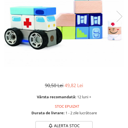
Accesorii biciclete
Scaun bicicleta copii
Chei si scule bicicleta
Portbagaj bicicleta
Antifurt bicicleta
Cosuri bicicleta
Pompa bicicleta
Produse intretinere bicicleta
Accesorii biciclete copii
90,50 Lei
49,82 Lei
Claxon bicicleta
Bidoane si suporti bicicleta
Vârsta recomandată:
12 luni +
Suport telefon bicicleta
STOC EPUIZAT
Oglinzi bicicleta
Durata de livrare:
1 - 2 zile lucrătoare
Cricuri bicicleta
ALERTA STOC