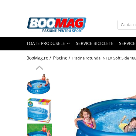
Toate Produsele
Biciclete
TOATE PRODUSELE
SERVICE BICICLETE
SERVICE
Biciclete copii
Biciclete barbati
BooMag.ro /
Piscine /
Piscina rotunda INTEX Soft Side 18
Biciclete dama
Biciclete mountain bike (MTB)
Biciclete electrice
Biciclete de oras
Biciclete pliabile
Biciclete de trekking
Biciclete Cursiere, Cyclocross
si Gravel