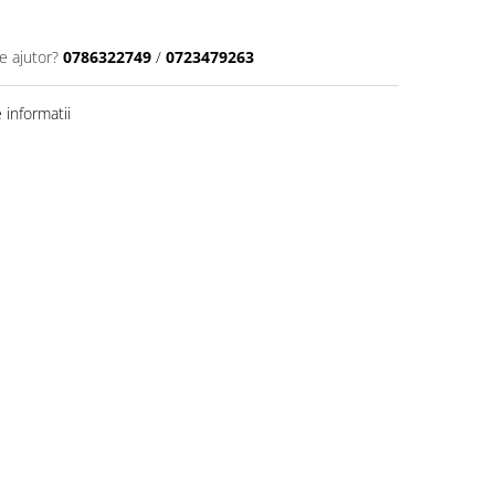
e ajutor?
0786322749
/
0723479263
informatii