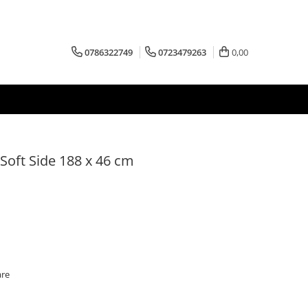
0786322749
0723479263
0,00
Soft Side 188 x 46 cm
are