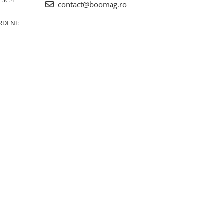
contact@boomag.ro
RDENI: