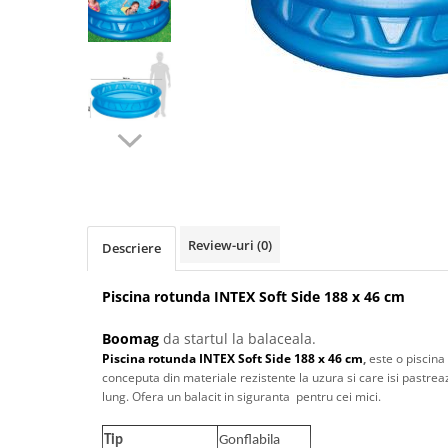
Accesorii biciclete
Scaun bicicleta copii
Chei si scule bicicleta
Portbagaj bicicleta
Antifurt bicicleta
Cosuri bicicleta
Pompa bicicleta
Produse intretinere bicicleta
Review-uri
(0)
Descriere
Accesorii biciclete copii
Piscina rotunda INTEX Soft Side 188 x 46 cm
Claxon bicicleta
Bidoane si suporti bicicleta
Boomag
da startul la balaceala.
Piscina rotunda INTEX Soft Side 188 x 46 cm
,
este o piscina
Suport telefon bicicleta
conceputa din materiale rezistente la uzura si care isi pastre
Oglinzi bicicleta
lung. Ofera un balacit in siguranta pentru cei mici.
Cricuri bicicleta
Tip
Gonflabila