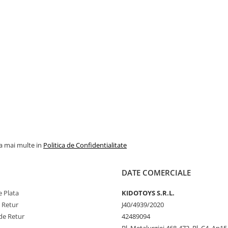
la mai multe in
Politica de Confidentialitate
DATE COMERCIALE
 cauza intepaturi sau zgarieturi
 Plata
KIDOTOYS S.R.L.
e Retur
J40/4939/2020
c rezistent / polistiren
eratura constanta
de Retur
42489094
veghere)
Bl. Metalurgiei 468-472, Bl. C4. Ap15,