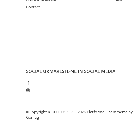
Cuvete bicicleta
Contact
Furci bicicleta
Cabluri si camasi
Frana bicicleta
Placute frana bicicleta
Discuri frana bicicleta
Saboti frana bicicleta
Adaptoare frana bicicleta
Frane pe disc
SOCIAL
URMARESTE-NE IN SOCIAL MEDIA
Frane pe janta
Accesorii frane bicicleta
Roti bicicleta
Spite
Butuci
©Copyright KIDOTOYS S.R.L. 2026
Platforma E-commerce by
Gomag
Accesorii butuci
Roti
Jante bicicleta