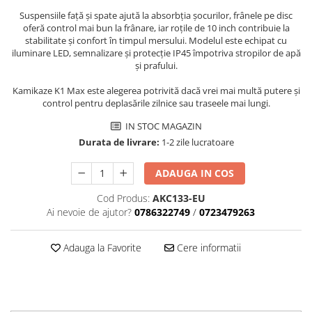
Aparatori noroi bicicleta
Suspensiile față și spate ajută la absorbția șocurilor, frânele pe disc
Suport bicicleta
oferă control mai bun la frânare, iar roțile de 10 inch contribuie la
stabilitate și confort în timpul mersului. Modelul este echipat cu
Lumini bicicleta
iluminare LED, semnalizare și protecție IP45 împotriva stropilor de apă
și prafului.
Computer bicicleta
Kamikaze K1 Max este alegerea potrivită dacă vrei mai multă putere și
control pentru deplasările zilnice sau traseele mai lungi.
Piese biciclete
Anvelopa bicicleta
IN STOC MAGAZIN
Durata de livrare:
1-2 zile lucratoare
Camera bicicleta
Pinioane
ADAUGA IN COS
Lant bicicleta
Cod Produs:
AKC133-EU
Urechi cadru bicicleta
Ai nevoie de ajutor?
0786322749
/
0723479263
Mansoane si ghidolina
Adauga la Favorite
Cere informatii
Ghidoane bicicleta
Pipe ghidon
Pedale bicicleta