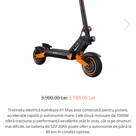
Accesorii biciclete
Scaun bicicleta copii
Chei si scule bicicleta
Portbagaj bicicleta
Antifurt bicicleta
Cosuri bicicleta
Pompa bicicleta
Produse intretinere bicicleta
Accesorii biciclete copii
Claxon bicicleta
3.900,00 Lei
3.749,00 Lei
Bidoane si suporti bicicleta
Suport telefon bicicleta
Trotineta electrică Kamikaze K1 Max este construită pentru putere,
accelerație rapidă și autonomie mare. Cele două motoare de 1000W
Oglinzi bicicleta
oferă tracțiune și performanță excelente atât în oraș, cât și pe drumuri
mai dificile, iar bateria de 52V 20Ah poate oferi o autonomie de până la
Cricuri bicicleta
80 km în condiții optime.