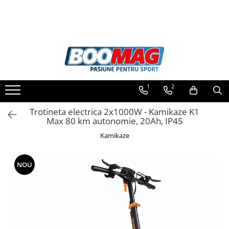
Toate Produsele
Biciclete
Biciclete copii
1
2
Biciclete barbati
Biciclete dama
Trotineta electrica 2x1000W - Kamikaze K1
Max 80 km autonomie, 20Ah, IP45
Biciclete mountain bike (MTB)
Kamikaze
Biciclete electrice
Biciclete de oras
NOU
Biciclete pliabile
Biciclete de trekking
Biciclete Cursiere, Cyclocross
si Gravel