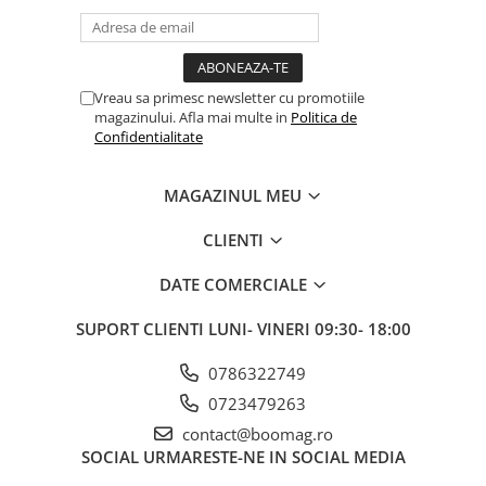
Manete schimbator bicicleta
Manete mixte frana - schimbator
Rulmenti si coronite
Vreau sa primesc newsletter cu promotiile
magazinului. Afla mai multe in
Politica de
Echipament ciclism
Confidentialitate
Ochelari
Casca bicicleta
MAGAZINUL MEU
Protectii
CLIENTI
Sosete
DATE COMERCIALE
Rucsaci si borsete ciclism
Dual motor 2x1000W pentru
Manusi bicicleta
SUPORT CLIENTI
LUNI- VINERI 09:30- 18:00
accelerație rapidă și control mai
Pantofi ciclism
bun
0786322749
Imbracaminte ciclism barbati
Mai multă putere pentru oraș, pante și
0723479263
Imbracaminte ciclism dama
trasee lungi
contact@boomag.ro
SOCIAL
URMARESTE-NE IN SOCIAL MEDIA
Imbracaminte ciclism copii
Kamikaze K1 Max este construită pentru