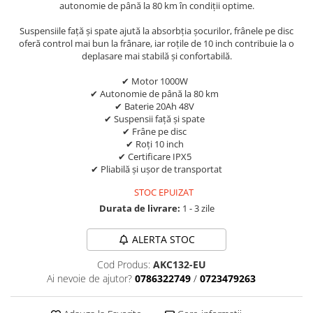
Aparatori noroi bicicleta
autonomie de până la 80 km în condiții optime.
Suport bicicleta
Suspensiile față și spate ajută la absorbția șocurilor, frânele pe disc
oferă control mai bun la frânare, iar roțile de 10 inch contribuie la o
Lumini bicicleta
deplasare mai stabilă și confortabilă.
Computer bicicleta
✔ Motor 1000W
✔ Autonomie de până la 80 km
Piese biciclete
✔ Baterie 20Ah 48V
✔ Suspensii față și spate
Anvelopa bicicleta
✔ Frâne pe disc
✔ Roți 10 inch
Camera bicicleta
✔ Certificare IPX5
Pinioane
✔ Pliabilă și ușor de transportat
Lant bicicleta
STOC EPUIZAT
Durata de livrare:
1 - 3 zile
Urechi cadru bicicleta
Mansoane si ghidolina
ALERTA STOC
Ghidoane bicicleta
Cod Produs:
AKC132-EU
Pipe ghidon
Ai nevoie de ajutor?
0786322749
/
0723479263
Pedale bicicleta