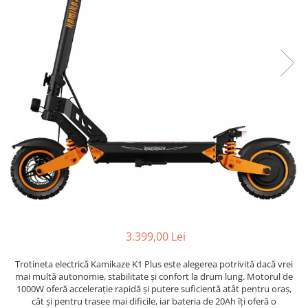
Accesorii biciclete
Scaun bicicleta copii
Chei si scule bicicleta
Portbagaj bicicleta
Antifurt bicicleta
Cosuri bicicleta
Pompa bicicleta
Produse intretinere bicicleta
Accesorii biciclete copii
Claxon bicicleta
Bidoane si suporti bicicleta
3.399,00 Lei
Suport telefon bicicleta
Trotineta electrică Kamikaze K1 Plus este alegerea potrivită dacă vrei
Oglinzi bicicleta
mai multă autonomie, stabilitate și confort la drum lung. Motorul de
1000W oferă accelerație rapidă și putere suficientă atât pentru oraș,
Cricuri bicicleta
cât și pentru trasee mai dificile, iar bateria de 20Ah îți oferă o