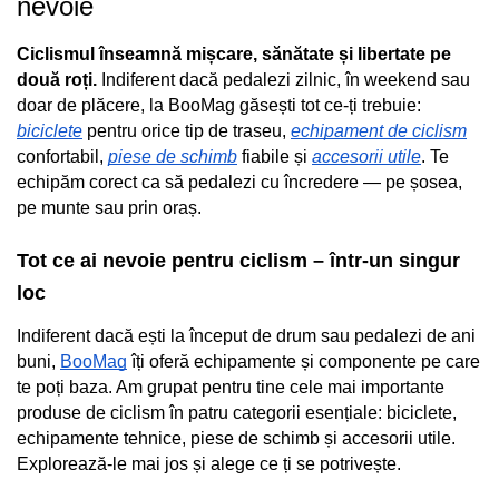
nevoie
Cauciucuri pline
Cauciucuri tubeless
Ciclismul înseamnă mișcare, sănătate și libertate pe 
Valve
două roți.
 Indiferent dacă pedalezi zilnic, în weekend sau 
Accesorii
doar de plăcere, la BooMag găsești tot ce-ți trebuie: 
biciclete
 pentru orice tip de traseu, 
echipament de ciclism
Componente electrice
confortabil, 
piese de schimb
 fiabile și 
accesorii utile
. Te 
Acumulatori
echipăm corect ca să pedalezi cu încredere — pe șosea, 
Incarcatoare
pe munte sau prin oraș.
BMS
Manete acceleratie
Tot ce ai nevoie pentru ciclism – într-un singur 
Controller
loc
Display
Indiferent dacă ești la început de drum sau pedalezi de ani 
Motoare
buni, 
BooMag
 îți oferă echipamente și componente pe care 
Faruri si lumini
te poți baza. Am grupat pentru tine cele mai importante 
Butoane si conectori
produse de ciclism în patru categorii esențiale: biciclete, 
Kit controller si display
echipamente tehnice, piese de schimb și accesorii utile. 
Senzori
Explorează-le mai jos și alege ce ți se potrivește.
Cabluri si mufe