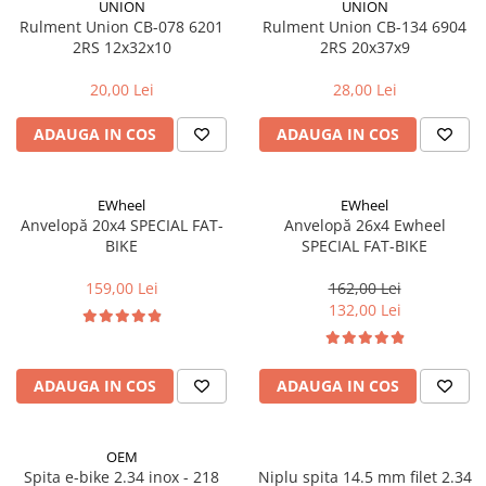
UNION
UNION
Rulment Union CB-078 6201
Rulment Union CB-134 6904
Fond de janta
2RS 12x32x10
2RS 20x37x9
Sei si tija sa bicicleta
Tija sa bicicleta
20,00 Lei
28,00 Lei
Sei
ADAUGA IN COS
ADAUGA IN COS
Coliere si cleme sa
Huse sa
Angrenaje bicicleta
EWheel
EWheel
Anvelopă 20x4 SPECIAL FAT-
Anvelopă 26x4 Ewheel
Foi angrenaj
BIKE
SPECIAL FAT-BIKE
Angrenaj pedalier
159,00 Lei
162,00 Lei
Butuci pedalieri
132,00 Lei
Brat pedalier
Schimbator de viteze bicicleta
Schimbatoare fata
ADAUGA IN COS
ADAUGA IN COS
Schimbatoare spate
Manete schimbator si frana
OEM
Manete frana bicicleta
Spita e-bike 2.34 inox - 218
Niplu spita 14.5 mm filet 2.34