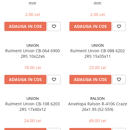
mm
mm
Manete schimbator bicicleta
Manete mixte frana - schimbator
2,00 Lei
2,00 Lei
Rulmenti si coronite
ADAUGA IN COS
ADAUGA IN COS
Echipament ciclism
Ochelari
UNION
UNION
Casca bicicleta
Rulment Union CB-064 6900
Rulment Union CB-088 6202
2RS 10x22x6
2RS 15x35x11
Protectii
18,00 Lei
23,00 Lei
Sosete
Rucsaci si borsete ciclism
ADAUGA IN COS
ADAUGA IN COS
Manusi bicicleta
Pantofi ciclism
UNION
RALSON
Rulment Union CB-108 6203
Anvelopa Ralson R-4106 Craze
Imbracaminte ciclism barbati
2RS 17x40x12
26x1.95 (52-559)
Imbracaminte ciclism dama
24,00 Lei
49,00 Lei
Imbracaminte ciclism copii