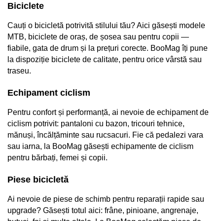
Biciclete
Convertor
Claxoane
Cauți o bicicletă potrivită stilului tău? Aici găsești modele 
Componente franare
MTB, biciclete de oraș, de șosea sau pentru copii — 
Manete de frana
fiabile, gata de drum și la prețuri corecte. BooMag îți pune 
la dispoziție biciclete de calitate, pentru orice vârstă sau 
Cabluri de frana
traseu.
Frane hidraulice
Frane cu tambur
Echipament ciclism
Etrier frana
Placute de frana
Pentru confort și performanță, ai nevoie de echipament de 
ciclism potrivit: pantaloni cu bazon, tricouri tehnice, 
Discuri de frana
mănuși, încălțăminte sau rucsacuri. Fie că pedalezi vara 
Componente cadru
sau iarna, la BooMag găsești echipamente de ciclism 
Aparatori si protectii
pentru bărbați, femei și copii.
Cric
Furca
Piese bicicletă
Sisteme de pliere
Ai nevoie de piese de schimb pentru reparații rapide sau 
Suspensii
upgrade? Găsești totul aici: frâne, pinioane, angrenaje, 
Ghidoane