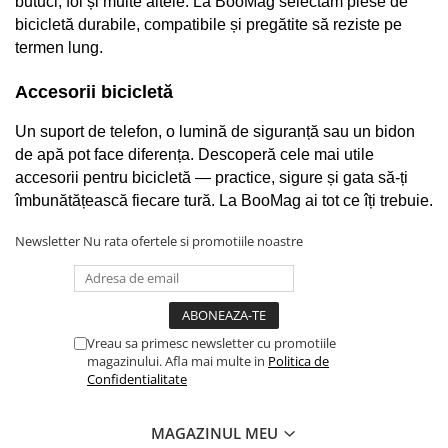
butuci, foi și multe altele. La BooMag selectăm piese de 
Rulmenti si suruburi
bicicletă durabile, compatibile și pregătite să reziste pe 
Roti
termen lung.
Trotinete copii
Accesorii bicicletă
Un suport de telefon, o lumină de siguranță sau un bidon 
de apă pot face diferența. Descoperă cele mai utile 
accesorii pentru bicicletă — practice, sigure și gata să-ți 
îmbunătățească fiecare tură. La BooMag ai tot ce îți trebuie.
Newsletter
Nu rata ofertele si promotiile noastre
Vreau sa primesc newsletter cu promotiile
magazinului. Afla mai multe in
Politica de
Confidentialitate
MAGAZINUL MEU