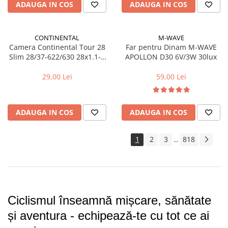
ADAUGA IN COS
ADAUGA IN COS
Trotinete electrice
Accesorii trotinete electrice
CONTINENTAL
M-WAVE
Scaune
Camera Continental Tour 28
Far pentru Dinam M-WAVE
Mansoane
Slim 28/37-622/630 28x1.1-1
APOLLON D30 6V/3W 30lux
5/8x1 3/8 A40
Genti Transport
29,00 Lei
59,00 Lei
Sistem antifurt
Suport telefon
ADAUGA IN COS
ADAUGA IN COS
Stickere reflectorizate
Casti protectie
1
2
3
818
...
Sonerii
Benzi anti-grip
Piese trotinete electrice
Cauciucuri si camere
Ciclismul înseamnă mișcare, sănătate 
Camere
și aventura - echipează-te cu tot ce ai 
Cauciucuri