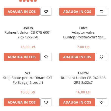
Aparatori noroi bicicleta
Suport bicicleta
ADAUGA IN COS
ADAUGA IN COS
Lumini bicicleta
Computer bicicleta
UNION
Force
Rulment Union CB-075 6001
Adaptor valva
Piese biciclete
2RS 12x28x8
Dunlop/Presta/Schrader
aluminiu
Anvelopa bicicleta
18,00 Lei
7,00 Lei
Camera bicicleta
ADAUGA IN COS
ADAUGA IN COS
Pinioane
Lant bicicleta
SXT
UNION
Urechi cadru bicicleta
Stop Spate pentru Dinam SXT
Rulment Union CB-042 608
Mansoane si ghidolina
Portbagaj 2 Leduri
2RS 8x22x7
Ghidoane bicicleta
16,00 Lei
16,00 Lei
Pipe ghidon
ADAUGA IN COS
ADAUGA IN COS
Pedale bicicleta