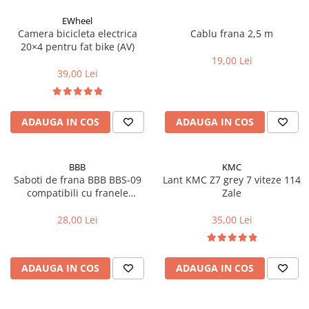
Cuvete bicicleta
EWheel
Furci bicicleta
Camera bicicleta electrica
Cablu frana 2,5 m
20×4 pentru fat bike (AV)
Cabluri si camasi
19,00 Lei
Frana bicicleta
39,00 Lei
Placute frana bicicleta
Discuri frana bicicleta
ADAUGA IN COS
ADAUGA IN COS
Saboti frana bicicleta
Adaptoare frana bicicleta
Frane pe disc
BBB
KMC
Frane pe janta
Saboti de frana BBB BBS-09
Lant KMC Z7 grey 7 viteze 114
compatibili cu franele
Zale
Accesorii frane bicicleta
hidraulice Magura (1 pereche)
Roti bicicleta
28,00 Lei
35,00 Lei
Spite
Butuci
ADAUGA IN COS
ADAUGA IN COS
Accesorii butuci
Roti
Jante bicicleta