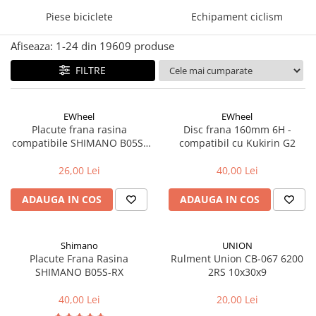
Piese biciclete
Echipament ciclism
Accesorii biciclete
Scaun bicicleta copii
Afiseaza:
1-
24
din
19609
produse
Chei si scule bicicleta
FILTRE
Portbagaj bicicleta
Antifurt bicicleta
EWheel
EWheel
Cosuri bicicleta
Placute frana rasina
Disc frana 160mm 6H -
compatibile SHIMANO B05S-
compatibil cu Kukirin G2
Pompa bicicleta
RX (compatibil Kukirin G2/G4
Produse intretinere bicicleta
2025)
26,00 Lei
40,00 Lei
Accesorii biciclete copii
ADAUGA IN COS
ADAUGA IN COS
Claxon bicicleta
Bidoane si suporti bicicleta
Shimano
UNION
Suport telefon bicicleta
Placute Frana Rasina
Rulment Union CB-067 6200
SHIMANO B05S-RX
2RS 10x30x9
Oglinzi bicicleta
Cricuri bicicleta
40,00 Lei
20,00 Lei