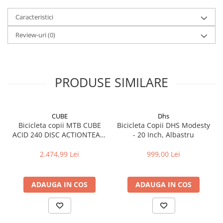
Caracteristici
Marime cadru
305 mm
Review-uri
(0)
Model cadru
Copii
Numar viteze
1
Pedale
PRODUSE SIMILARE
CITY RESIN
Pinioane
FW-18T, SINGLE
SPEED-18T
CUBE
Dhs
Bicicleta copii MTB CUBE
Bicicleta Copii DHS Modesty
Pipa ghidon
CITY STEEL
ACID 240 DISC ACTIONTEAM
- 20 Inch, Albastru
2025 roti 24"
Producator
ADRIATICA
2.474,99 Lei
999,00 Lei
Dimensiune roata
20"
ADAUGA IN COS
ADAUGA IN COS
Sa
BASSANO CITY
Tip cadru
Otel