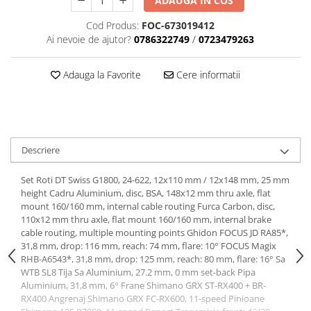
ADAUGA IN COS
Tija sa bicicleta
Aparatori si protectii
Sei
Cod Produs:
FOC-673019412
Cric
Ai nevoie de ajutor?
0786322749
/
0723479263
Coliere si cleme sa
Furca
Huse sa
Sisteme de pliere
Adauga la Favorite
Cere informatii
Angrenaje bicicleta
Suspensii
Foi angrenaj
Ghidoane
Angrenaj pedalier
Rulmenti si suruburi
Butuci pedalieri
Roti
Descriere
Brat pedalier
Schimbator de viteze bicicleta
Set Roti DT Swiss G1800, 24-622, 12x110 mm / 12x148 mm, 25 mm
Schimbatoare fata
height Cadru Aluminium, disc, BSA, 148x12 mm thru axle, flat
mount 160/160 mm, internal cable routing Furca Carbon, disc,
Schimbatoare spate
110x12 mm thru axle, flat mount 160/160 mm, internal brake
Manete schimbator si frana
cable routing, multiple mounting points Ghidon FOCUS JD RA85*,
31,8 mm, drop: 116 mm, reach: 74 mm, flare: 10° FOCUS Magix
Manete frana bicicleta
RHB-A6543*, 31,8 mm, drop: 125 mm, reach: 80 mm, flare: 16° Sa
Manete schimbator bicicleta
WTB SL8 Tija Sa Aluminium, 27.2 mm, 0 mm set-back Pipa
Manete mixte frana - schimbator
Aluminium, 31,8 mm, 6° Frane Shimano GRX ST-RX400 + BR-
RX400 Angrenaj Shimano GRX FC-RX600, 11-speed Pinioane
Rulmenti si coronite