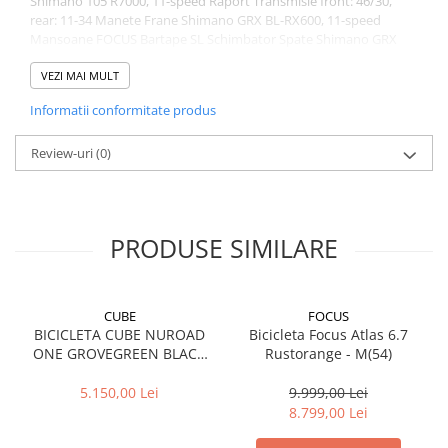
Shimano 105 R7000, 11-speed Raport Transmisie front: 46/30,
rear: 11-34 Manete Frane Shimano GRX BL-RX600, 11-speed
Mansoane FOCUS Bartape SL Schimbator Spate Shimano GRX
RD-RX810, 11-speed Anvelope WTB Riddler, 700 x 45C Manete
Schimbator Shimano GRX BL-RX600, 11-speed Lant Shimano CN-
VEZI MAI MULT
HG601, 11-speed Schimbator Fata Shimano GRX FD-RX810
Informatii conformitate produs
Review-uri
(0)
PRODUSE SIMILARE
CUBE
FOCUS
BICICLETA CUBE NUROAD
Bicicleta Focus Atlas 6.7
ONE GROVEGREEN BLACK
Rustorange - M(54)
2026 M
5.150,00 Lei
9.999,00 Lei
8.799,00 Lei