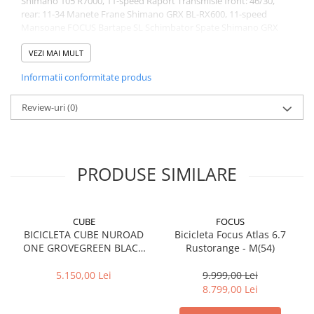
Shimano 105 R7000, 11-speed Raport Transmisie front: 46/30,
rear: 11-34 Manete Frane Shimano GRX BL-RX600, 11-speed
Mansoane FOCUS Bartape SL Schimbator Spate Shimano GRX
RD-RX810, 11-speed Anvelope WTB Riddler, 700 x 45C Manete
Schimbator Shimano GRX BL-RX600, 11-speed Lant Shimano CN-
VEZI MAI MULT
HG601, 11-speed Schimbator Fata Shimano GRX FD-RX810
Informatii conformitate produs
Review-uri
(0)
PRODUSE SIMILARE
CUBE
FOCUS
BICICLETA CUBE NUROAD
Bicicleta Focus Atlas 6.7
ONE GROVEGREEN BLACK
Rustorange - M(54)
2026 M
5.150,00 Lei
9.999,00 Lei
8.799,00 Lei