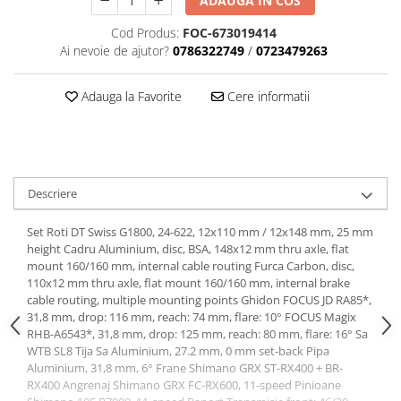
ADAUGA IN COS
Tija sa bicicleta
Aparatori si protectii
Sei
Cod Produs:
FOC-673019414
Cric
Ai nevoie de ajutor?
0786322749
/
0723479263
Coliere si cleme sa
Furca
Huse sa
Sisteme de pliere
Adauga la Favorite
Cere informatii
Angrenaje bicicleta
Suspensii
Foi angrenaj
Ghidoane
Angrenaj pedalier
Rulmenti si suruburi
Butuci pedalieri
Roti
Descriere
Brat pedalier
Schimbator de viteze bicicleta
Set Roti DT Swiss G1800, 24-622, 12x110 mm / 12x148 mm, 25 mm
Schimbatoare fata
height Cadru Aluminium, disc, BSA, 148x12 mm thru axle, flat
mount 160/160 mm, internal cable routing Furca Carbon, disc,
Schimbatoare spate
110x12 mm thru axle, flat mount 160/160 mm, internal brake
Manete schimbator si frana
cable routing, multiple mounting points Ghidon FOCUS JD RA85*,
31,8 mm, drop: 116 mm, reach: 74 mm, flare: 10° FOCUS Magix
Manete frana bicicleta
RHB-A6543*, 31,8 mm, drop: 125 mm, reach: 80 mm, flare: 16° Sa
Manete schimbator bicicleta
WTB SL8 Tija Sa Aluminium, 27.2 mm, 0 mm set-back Pipa
Manete mixte frana - schimbator
Aluminium, 31,8 mm, 6° Frane Shimano GRX ST-RX400 + BR-
RX400 Angrenaj Shimano GRX FC-RX600, 11-speed Pinioane
Rulmenti si coronite