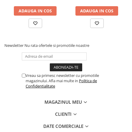
Mansoane
: RB patent, antislip, TPR
Fond de janta
Sa
: RB patent, one piece saddle
ADAUGA IN COS
ADAUGA IN COS
Sei si tija sa bicicleta
Accessorii
: Sonerie electronica, bidon apa, cric,
Tija sa bicicleta
unelte
Sei
Coliere si cleme sa
Fara roti ajutatoare - De Ce?
Newsletter
Nu rata ofertele si promotiile noastre
Huse sa
Roțile de antrenament împiedică copiii să dezvolte
Angrenaje bicicleta
abilitățile de echilibrare esențiale. Echilibrarea este
un aspect crucial al mersului pe bicicletă și, prin a
Foi angrenaj
se baza exclusiv pe roți de antrenament, copiii ar
Angrenaj pedalier
Vreau sa primesc newsletter cu promotiile
putea avea dificultăți în a trece la mersul fără ele.
Butuci pedalieri
magazinului. Afla mai multe in
Politica de
Confidentialitate
Brat pedalier
Roțile de antrenament le oferă copiilor o falsă
Schimbator de viteze bicicleta
încredere în sine. Copiii se pot simți stabili și în
MAGAZINUL MEU
Schimbatoare fata
siguranță pe bicicletă atunci când au roți de
Schimbatoare spate
antrenament. Cu toate acestea, atunci când roțile
CLIENTI
de antrenament sunt înlăturate în cele din urmă,
Manete schimbator si frana
DATE COMERCIALE
copiii pot experimenta frustrare și lipsă de
Manete frana bicicleta