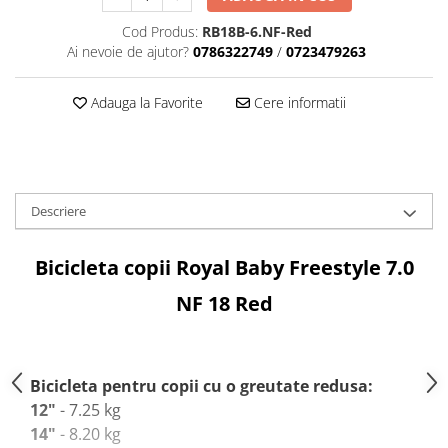
Tija sa bicicleta
Aparatori si protectii
Sei
Cod Produs:
RB18B-6.NF-Red
Ai nevoie de ajutor?
0786322749
/
0723479263
Cric
Coliere si cleme sa
Furca
Huse sa
Adauga la Favorite
Cere informatii
Sisteme de pliere
Angrenaje bicicleta
Suspensii
Foi angrenaj
Ghidoane
Angrenaj pedalier
Rulmenti si suruburi
Butuci pedalieri
Roti
Descriere
Brat pedalier
Schimbator de viteze bicicleta
Bicicleta copii Royal Baby Freestyle 7.0
Schimbatoare fata
NF 18 Red
Schimbatoare spate
Manete schimbator si frana
Manete frana bicicleta
Manete schimbator bicicleta
Bicicleta pentru copii cu o greutate redusa:
12"
- 7.25 kg
Manete mixte frana - schimbator
14"
- 8.20 kg
Rulmenti si coronite