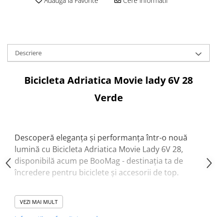
Adauga la Favorite
Cere informatii
Aparatori noroi bicicleta
Suport bicicleta
Lumini bicicleta
Computer bicicleta
Descriere
Piese biciclete
Bicicleta Adriatica Movie lady 6V 28
Anvelopa bicicleta
Verde
Camera bicicleta
Pinioane
Lant bicicleta
Descoperă eleganța și performanța într-o nouă
Urechi cadru bicicleta
lumină cu Bicicleta Adriatica Movie Lady 6V 28,
Mansoane si ghidolina
disponibilă acum pe BooMag - destinația ta de
încredere pentru biciclete și accesorii de top.
Ghidoane bicicleta
Pipe ghidon
Caracteristici Premium:
VEZI MAI MULT
Pedale bicicleta