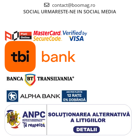
Manete schimbator bicicleta
contact@boomag.ro
SOCIAL
URMARESTE-NE IN SOCIAL MEDIA
Manete mixte frana - schimbator
Rulmenti si coronite
Echipament ciclism
Ochelari
Casca bicicleta
Protectii
Sosete
Rucsaci si borsete ciclism
Manusi bicicleta
Pantofi ciclism
Imbracaminte ciclism barbati
Imbracaminte ciclism dama
Imbracaminte ciclism copii