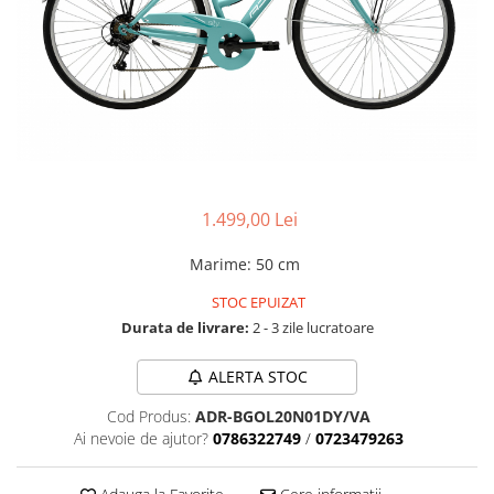
Accesorii biciclete
Scaun bicicleta copii
Chei si scule bicicleta
Portbagaj bicicleta
Antifurt bicicleta
Cosuri bicicleta
1.499,00 Lei
Pompa bicicleta
Produse intretinere bicicleta
Marime
:
50 cm
Accesorii biciclete copii
STOC EPUIZAT
Durata de livrare:
2 - 3 zile lucratoare
Claxon bicicleta
Bidoane si suporti bicicleta
ALERTA STOC
Suport telefon bicicleta
Cod Produs:
ADR-BGOL20N01DY/VA
Oglinzi bicicleta
Ai nevoie de ajutor?
0786322749
/
0723479263
Cricuri bicicleta