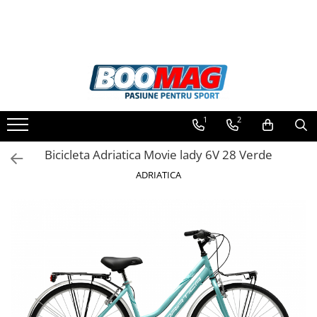
Toate Produsele
Biciclete
Biciclete copii
1
2
Biciclete barbati
Biciclete dama
Bicicleta Adriatica Movie lady 6V 28 Verde
Biciclete mountain bike (MTB)
ADRIATICA
Biciclete electrice
Biciclete de oras
Biciclete pliabile
Biciclete de trekking
Biciclete Cursiere, Cyclocross
si Gravel