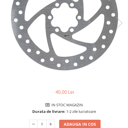
Accesorii biciclete
Scaun bicicleta copii
Chei si scule bicicleta
Portbagaj bicicleta
Antifurt bicicleta
Cosuri bicicleta
Pompa bicicleta
Produse intretinere bicicleta
Accesorii biciclete copii
Claxon bicicleta
40,00 Lei
Bidoane si suporti bicicleta
Suport telefon bicicleta
IN STOC MAGAZIN
Durata de livrare:
1-2 zile lucratoare
Oglinzi bicicleta
Cricuri bicicleta
ADAUGA IN COS