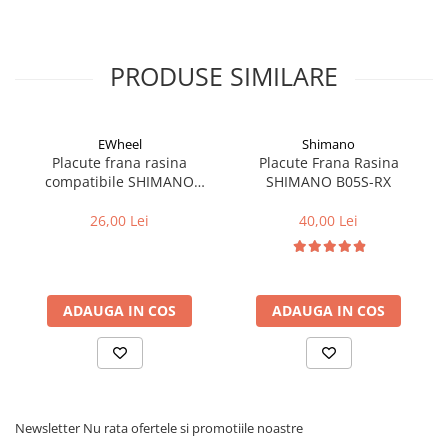
Cuvete bicicleta
Furci bicicleta
PRODUSE SIMILARE
Cabluri si camasi
Frana bicicleta
Placute frana bicicleta
EWheel
Shimano
Discuri frana bicicleta
Placute frana rasina
Placute Frana Rasina
compatibile SHIMANO
SHIMANO B05S-RX
Saboti frana bicicleta
B05S-RX (compatibil Kukirin
Adaptoare frana bicicleta
G2/G4 2025)
26,00 Lei
40,00 Lei
Frane pe disc
Frane pe janta
Accesorii frane bicicleta
ADAUGA IN COS
ADAUGA IN COS
Roti bicicleta
Spite
Butuci
Accesorii butuci
Roti
Newsletter
Nu rata ofertele si promotiile noastre
Jante bicicleta