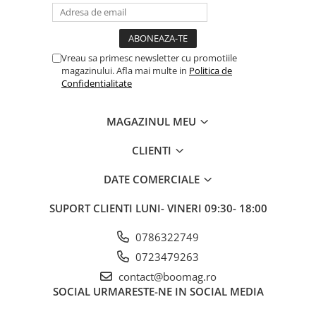
Fond de janta
Sei si tija sa bicicleta
Vreau sa primesc newsletter cu promotiile
Tija sa bicicleta
magazinului. Afla mai multe in
Politica de
Sei
Confidentialitate
Coliere si cleme sa
Huse sa
MAGAZINUL MEU
Angrenaje bicicleta
CLIENTI
Foi angrenaj
Angrenaj pedalier
DATE COMERCIALE
Butuci pedalieri
SUPORT CLIENTI
LUNI- VINERI 09:30- 18:00
Brat pedalier
Schimbator de viteze bicicleta
0786322749
Schimbatoare fata
0723479263
Schimbatoare spate
contact@boomag.ro
Manete schimbator si frana
SOCIAL
URMARESTE-NE IN SOCIAL MEDIA
Manete frana bicicleta