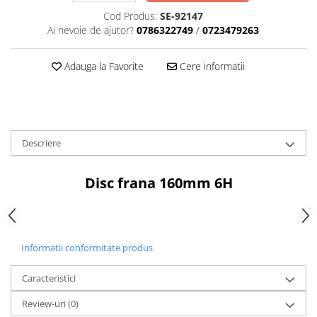
Aparatori noroi bicicleta
Cod Produs:
SE-92147
Suport bicicleta
Ai nevoie de ajutor?
0786322749
/
0723479263
Lumini bicicleta
Adauga la Favorite
Cere informatii
Computer bicicleta
Piese biciclete
Anvelopa bicicleta
Descriere
Camera bicicleta
Pinioane
Disc frana 160mm 6H
Lant bicicleta
Urechi cadru bicicleta
Mansoane si ghidolina
Informatii conformitate produs
Ghidoane bicicleta
Pipe ghidon
Caracteristici
Pedale bicicleta
Review-uri
(0)