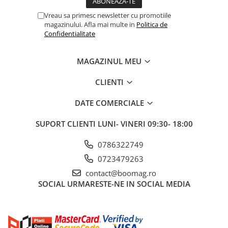
Fond de janta
Vreau sa primesc newsletter cu promotiile
magazinului. Afla mai multe in
Politica de
Sei si tija sa bicicleta
Confidentialitate
Tija sa bicicleta
Sei
MAGAZINUL MEU
Coliere si cleme sa
CLIENTI
Huse sa
Angrenaje bicicleta
DATE COMERCIALE
Foi angrenaj
SUPORT CLIENTI
LUNI- VINERI 09:30- 18:00
Angrenaj pedalier
Butuci pedalieri
0786322749
Brat pedalier
0723479263
Schimbator de viteze bicicleta
contact@boomag.ro
Schimbatoare fata
SOCIAL
URMARESTE-NE IN SOCIAL MEDIA
Schimbatoare spate
Manete schimbator si frana
Manete frana bicicleta