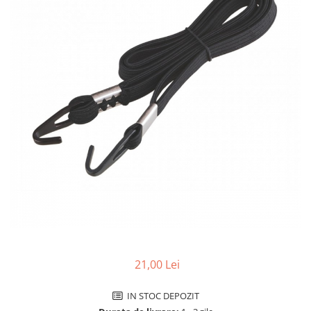
Accesorii biciclete
Scaun bicicleta copii
Chei si scule bicicleta
Portbagaj bicicleta
Antifurt bicicleta
Cosuri bicicleta
Pompa bicicleta
Produse intretinere bicicleta
Accesorii biciclete copii
Claxon bicicleta
Bidoane si suporti bicicleta
Suport telefon bicicleta
21,00 Lei
Oglinzi bicicleta
Cricuri bicicleta
IN STOC DEPOZIT