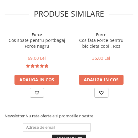
Cuvete bicicleta
PRODUSE SIMILARE
Furci bicicleta
Cabluri si camasi
Frana bicicleta
Force
Force
Cos spate pentru portbagaj
Cos fata Force pentru
Placute frana bicicleta
Force negru
bicicleta copii, Roz
Discuri frana bicicleta
Saboti frana bicicleta
69,00 Lei
35,00 Lei
Adaptoare frana bicicleta
Frane pe disc
ADAUGA IN COS
ADAUGA IN COS
Frane pe janta
Accesorii frane bicicleta
Roti bicicleta
Spite
Butuci
Newsletter
Nu rata ofertele si promotiile noastre
Accesorii butuci
Roti
Jante bicicleta