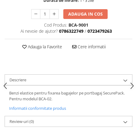
Durata de livrare:
1 - 3 zile
Aparatori noroi bicicleta
Suport bicicleta
ADAUGA IN COS
Lumini bicicleta
Cod Produs:
BCA-9001
Computer bicicleta
Ai nevoie de ajutor?
0786322749
/
0723479263
Piese biciclete
Adauga la Favorite
Cere informatii
Anvelopa bicicleta
Camera bicicleta
Pinioane
Descriere
Lant bicicleta
Urechi cadru bicicleta
Benzi elastice pentru fixarea bagajelor pe portbagaj SecurePack.
Pentru modelul BCA-02.
Mansoane si ghidolina
Informatii conformitate produs
Ghidoane bicicleta
Pipe ghidon
Review-uri
(0)
Pedale bicicleta