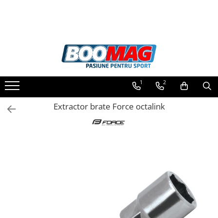
Toate Produsele
Biciclete
Biciclete copii
1
2
Biciclete barbati
Biciclete dama
Extractor brate Force octalink
Biciclete mountain bike (MTB)
Biciclete electrice
Biciclete de oras
Biciclete pliabile
Biciclete de trekking
Biciclete Cursiere, Cyclocross
si Gravel