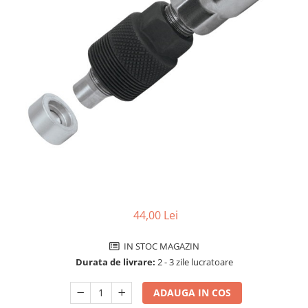
Accesorii biciclete
Scaun bicicleta copii
Chei si scule bicicleta
Portbagaj bicicleta
Antifurt bicicleta
Cosuri bicicleta
Pompa bicicleta
Produse intretinere bicicleta
Accesorii biciclete copii
Claxon bicicleta
44,00 Lei
Bidoane si suporti bicicleta
IN STOC MAGAZIN
Suport telefon bicicleta
Durata de livrare:
2 - 3 zile lucratoare
Oglinzi bicicleta
Cricuri bicicleta
ADAUGA IN COS