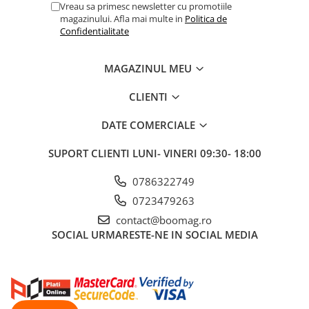
Vreau sa primesc newsletter cu promotiile
Fond de janta
magazinului. Afla mai multe in
Politica de
Confidentialitate
Sei si tija sa bicicleta
Tija sa bicicleta
MAGAZINUL MEU
Sei
Coliere si cleme sa
CLIENTI
Huse sa
DATE COMERCIALE
Angrenaje bicicleta
Foi angrenaj
SUPORT CLIENTI
LUNI- VINERI 09:30- 18:00
Angrenaj pedalier
0786322749
Butuci pedalieri
0723479263
Brat pedalier
contact@boomag.ro
Schimbator de viteze bicicleta
SOCIAL
URMARESTE-NE IN SOCIAL MEDIA
Schimbatoare fata
Schimbatoare spate
Manete schimbator si frana
Manete frana bicicleta