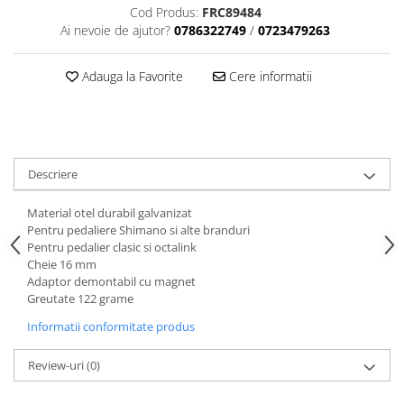
Aparatori noroi bicicleta
Cod Produs:
FRC89484
Ai nevoie de ajutor?
0786322749
/
0723479263
Suport bicicleta
Lumini bicicleta
Adauga la Favorite
Cere informatii
Computer bicicleta
Piese biciclete
Anvelopa bicicleta
Descriere
Camera bicicleta
Material otel durabil galvanizat
Pinioane
Pentru pedaliere Shimano si alte branduri
Lant bicicleta
Pentru pedalier clasic si octalink
Cheie 16 mm
Urechi cadru bicicleta
Adaptor demontabil cu magnet
Mansoane si ghidolina
Greutate 122 grame
Ghidoane bicicleta
Informatii conformitate produs
Pipe ghidon
Review-uri
(0)
Pedale bicicleta