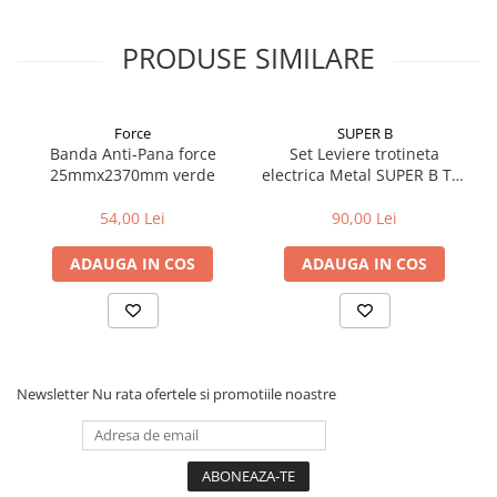
Cuvete bicicleta
Furci bicicleta
PRODUSE SIMILARE
Cabluri si camasi
Frana bicicleta
Force
SUPER B
Placute frana bicicleta
Banda Anti-Pana force
Set Leviere trotineta
Discuri frana bicicleta
25mmx2370mm verde
electrica Metal SUPER B TB-
TL20
Saboti frana bicicleta
54,00 Lei
90,00 Lei
Adaptoare frana bicicleta
Frane pe disc
ADAUGA IN COS
ADAUGA IN COS
Frane pe janta
Accesorii frane bicicleta
Roti bicicleta
Spite
Newsletter
Nu rata ofertele si promotiile noastre
Butuci
Accesorii butuci
Roti
Jante bicicleta