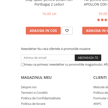
Cuvete bicicleta
Portbagaj 2 Leduri
APOLLON D30 
Furci bicicleta
16,00 Lei
59,00 
Cabluri si camasi
Frana bicicleta
ADAUGA IN COS
ADAUGA IN 
Placute frana bicicleta
Discuri frana bicicleta
Saboti frana bicicleta
Newsletter
Nu rata ofertele si promotiile noastre
Adaptoare frana bicicleta
Frane pe disc
Frane pe janta
Vreau sa primesc newsletter cu promotiile magazinului. Af
Accesorii frane bicicleta
Roti bicicleta
MAGAZINUL MEU
CLIENTI
Spite
Despre noi
Metode de
Butuci
Termeni si Conditii
Politica d
Accesorii butuci
Politica de Confidentialitate
Formular 
Roti
Politica de livrare
ANPC
Jante bicicleta