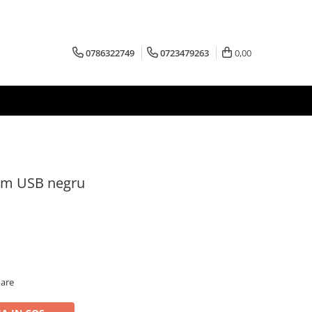
0786322749
0723479263
0,00
0lm USB negru
oare