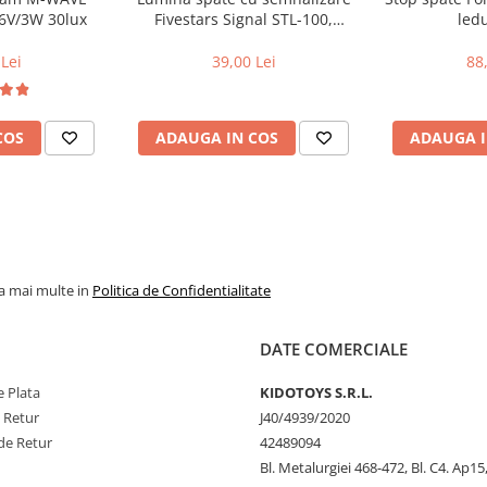
6V/3W 30lux
Fivestars Signal STL-100,
ledu
telecomanda wireless,
acumulator 1200 mAh
Lei
39,00 Lei
88
COS
ADAUGA IN COS
ADAUGA I
la mai multe in
Politica de Confidentialitate
DATE COMERCIALE
 Plata
KIDOTOYS S.R.L.
e Retur
J40/4939/2020
de Retur
42489094
Bl. Metalurgiei 468-472, Bl. C4. Ap15,