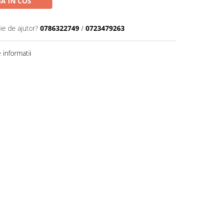
A IN COS
ie de ajutor?
0786322749
/
0723479263
informatii