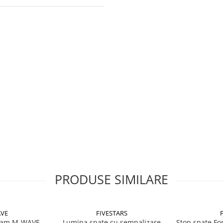
PRODUSE SIMILARE
VE
FIVESTARS
inam M-WAVE
Lumina spate cu semnalizare
Stop spate For