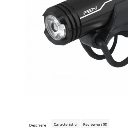
Accesorii biciclete
Scaun bicicleta copii
Chei si scule bicicleta
Portbagaj bicicleta
Antifurt bicicleta
Cosuri bicicleta
Pompa bicicleta
Produse intretinere bicicleta
Accesorii biciclete copii
Claxon bicicleta
Bidoane si suporti bicicleta
Suport telefon bicicleta
Oglinzi bicicleta
Cricuri bicicleta
Caracteristici
Review-uri
(0)
Descriere