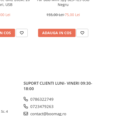
ri, USB
Negru
,00 Lei
155,00 Lei
75,00 Lei
N COS
ADAUGA IN COS
ADAUG
SUPORT CLIENTI
LUNI- VINERI 09:30-
18:00
0786322749
0723479263
 Sc. 4
contact@boomag.ro