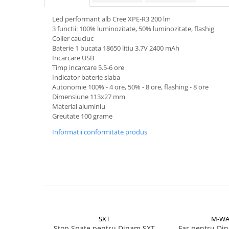
Aparatori noroi bicicleta
Suport bicicleta
Led performant alb Cree XPE-R3 200 lm
3 functii: 100% luminozitate, 50% luminozitate, flashig
Lumini bicicleta
Colier cauciuc
Baterie 1 bucata 18650 litiu 3.7V 2400 mAh
Computer bicicleta
Incarcare USB
Timp incarcare 5.5-6 ore
Piese biciclete
Indicator baterie slaba
Autonomie 100% - 4 ore, 50% - 8 ore, flashing - 8 ore
Anvelopa bicicleta
Dimensiune 113x27 mm
Camera bicicleta
Material aluminiu
Greutate 100 grame
Pinioane
Informatii conformitate produs
Lant bicicleta
Urechi cadru bicicleta
Mansoane si ghidolina
Ghidoane bicicleta
Pipe ghidon
Pedale bicicleta
SXT
M-WA
Stop Spate pentru Dinam SXT
Far pentru D