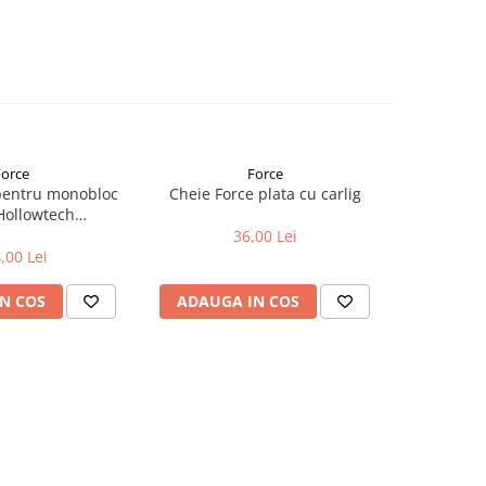
Force
Force
pentru monobloc
Cheie Force plata cu carlig
Cheie he
man
9000/R60
36,00 Lei
,00 Lei
N COS
ADAUGA IN COS
ADAUG