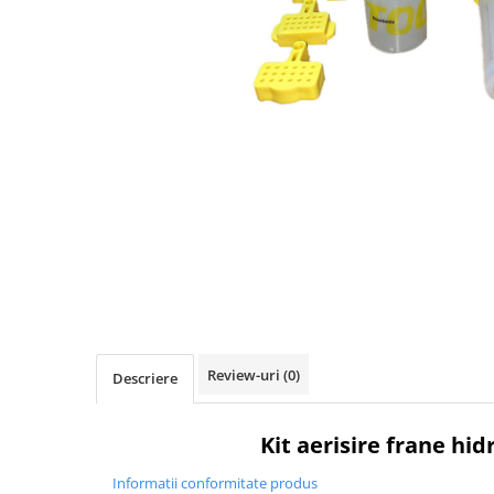
Accesorii biciclete
Scaun bicicleta copii
Chei si scule bicicleta
Portbagaj bicicleta
Antifurt bicicleta
Cosuri bicicleta
Pompa bicicleta
Produse intretinere bicicleta
Accesorii biciclete copii
Claxon bicicleta
Bidoane si suporti bicicleta
Review-uri
(0)
Descriere
Suport telefon bicicleta
Oglinzi bicicleta
Kit aerisire frane hid
Cricuri bicicleta
Informatii conformitate produs