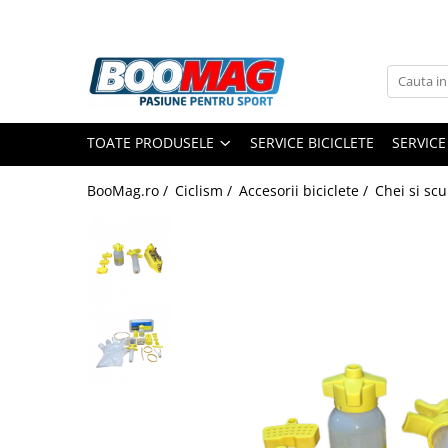
Toate Produsele
Biciclete
TOATE PRODUSELE
SERVICE BICICLETE
SERVICE
Biciclete copii
Biciclete barbati
BooMag.ro /
Ciclism /
Accesorii biciclete /
Chei si scu
Biciclete dama
Biciclete mountain bike (MTB)
Biciclete electrice
Biciclete de oras
Biciclete pliabile
Biciclete de trekking
Biciclete Cursiere, Cyclocross
si Gravel