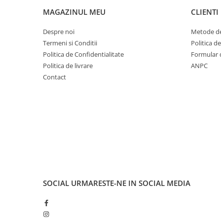
Cuvete bicicleta
MAGAZINUL MEU
CLIENTI
Furci bicicleta
Despre noi
Metode de
Cabluri si camasi
Termeni si Conditii
Politica d
Frana bicicleta
Politica de Confidentialitate
Formular 
Placute frana bicicleta
Politica de livrare
ANPC
Contact
Discuri frana bicicleta
Saboti frana bicicleta
Adaptoare frana bicicleta
Frane pe disc
Frane pe janta
Accesorii frane bicicleta
Roti bicicleta
Spite
Butuci
SOCIAL
URMARESTE-NE IN SOCIAL MEDIA
Accesorii butuci
Roti
Jante bicicleta