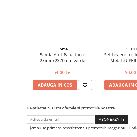
Aparatori noroi bicicleta
Suport bicicleta
Lumini bicicleta
Computer bicicleta
Piese biciclete
Force
SUPE
Anvelopa bicicleta
Banda Anti-Pana force
Set Leviere troti
25mmx2370mm verde
Metal SUPER
Camera bicicleta
54,00 Lei
90,00 
Pinioane
Lant bicicleta
ADAUGA IN COS
ADAUGA IN 
Urechi cadru bicicleta
Mansoane si ghidolina
Newsletter
Nu rata ofertele si promotiile noastre
Ghidoane bicicleta
Pipe ghidon
Vreau sa primesc newsletter cu promotiile magazinului. Af
Pedale bicicleta