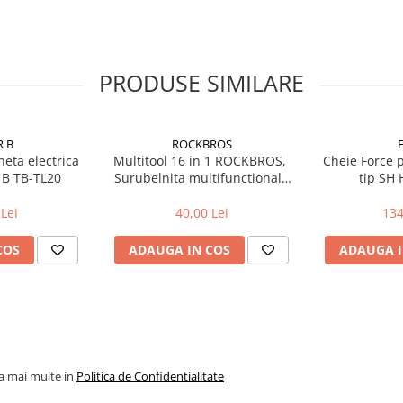
PRODUSE SIMILARE
R B
ROCKBROS
neta electrica
Multitool 16 in 1 ROCKBROS, ​​​​​​​
Cheie Force 
 B TB-TL20
Surubelnita multifunctionala
tip SH Hollowtech
tip briceag
II/BB
Lei
40,00 Lei
134
COS
ADAUGA IN COS
ADAUGA I
la mai multe in
Politica de Confidentialitate