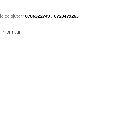
ie de ajutor?
0786322749
/
0723479263
informatii