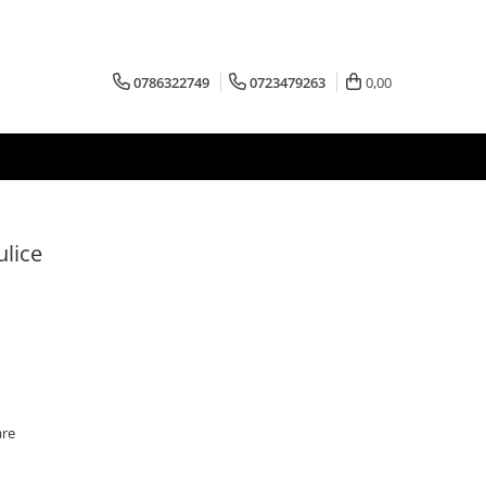
0786322749
0723479263
0,00
ulice
are