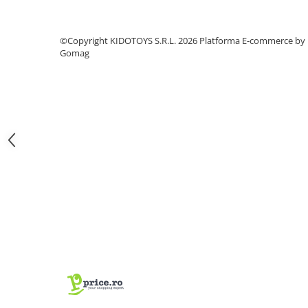
Fond de janta
Sei si tija sa bicicleta
©Copyright KIDOTOYS S.R.L. 2026
Platforma E-commerce by
Gomag
Tija sa bicicleta
Sei
Coliere si cleme sa
Huse sa
Angrenaje bicicleta
Foi angrenaj
Angrenaj pedalier
Butuci pedalieri
Brat pedalier
Schimbator de viteze bicicleta
Schimbatoare fata
Schimbatoare spate
Manete schimbator si frana
Manete frana bicicleta