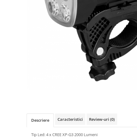
Accesorii biciclete
Scaun bicicleta copii
Chei si scule bicicleta
Portbagaj bicicleta
Antifurt bicicleta
Cosuri bicicleta
Pompa bicicleta
Produse intretinere bicicleta
Accesorii biciclete copii
Claxon bicicleta
Bidoane si suporti bicicleta
Suport telefon bicicleta
Caracteristici
Review-uri
(0)
Oglinzi bicicleta
Descriere
Cricuri bicicleta
Tip Led: 4 x CREE XP-G3 2000 Lumeni