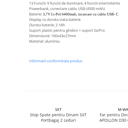
Aparatori noroi bicicleta
13 Functii: 9 functii de iluminare, 4 functii intermitente
Powerbank, conectare cablu USB (4500 mAh)
Suport bicicleta
Baterie:
3,7V Li-Pol 6400mah, incarcare cu cablu USB- C
Lumini bicicleta
Display cu durata viata baterie
Durata baterie: 2-16h
Computer bicicleta
Suport plastic pentru ghidon + suport GoPro
Dimensiune: 100x43x27mm
Material: aluminiu
Piese biciclete
Anvelopa bicicleta
Camera bicicleta
Informatii conformitate produs
Pinioane
Lant bicicleta
Urechi cadru bicicleta
Mansoane si ghidolina
Ghidoane bicicleta
SXT
M-WA
Pipe ghidon
Stop Spate pentru Dinam SXT
Far pentru D
Portbagaj 2 Leduri
APOLLON D30 
Pedale bicicleta