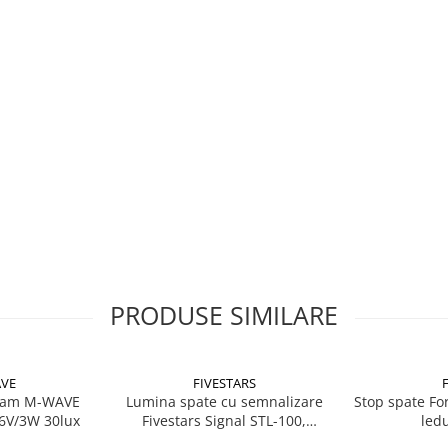
PRODUSE SIMILARE
VE
FIVESTARS
inam M-WAVE
Lumina spate cu semnalizare
Stop spate For
6V/3W 30lux
Fivestars Signal STL-100,
ledu
telecomanda wireless,