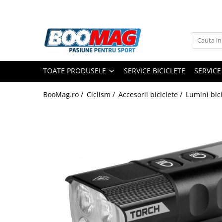
Toate Produsele
Biciclete
TOATE PRODUSELE
SERVICE BICICLETE
SERVICE
Biciclete copii
Biciclete barbati
BooMag.ro /
Ciclism /
Accesorii biciclete /
Lumini bici
Biciclete dama
Biciclete mountain bike (MTB)
Biciclete electrice
Biciclete de oras
Biciclete pliabile
Biciclete de trekking
Biciclete Cursiere, Cyclocross
si Gravel