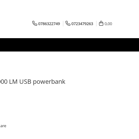
0786322749
0723479263
0,00
 2000 LM USB powerbank
oare