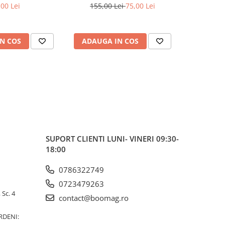
,00 Lei
155,00 Lei
75,00 Lei
N COS
ADAUGA IN COS
ADAUG
SUPORT CLIENTI
LUNI- VINERI 09:30-
18:00
0786322749
0723479263
 Sc. 4
contact@boomag.ro
RDENI: