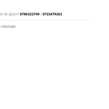
ie de ajutor?
0786322749
/
0723479263
informatii