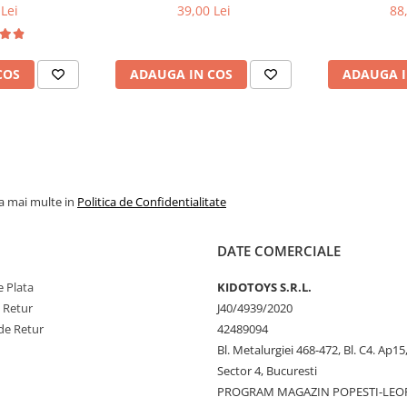
acumulator 1200 mAh
Lei
39,00 Lei
88
COS
ADAUGA IN COS
ADAUGA I
la mai multe in
Politica de Confidentialitate
DATE COMERCIALE
 Plata
KIDOTOYS S.R.L.
e Retur
J40/4939/2020
de Retur
42489094
Bl. Metalurgiei 468-472, Bl. C4. Ap15,
Sector 4, Bucuresti
PROGRAM MAGAZIN POPESTI-LEO