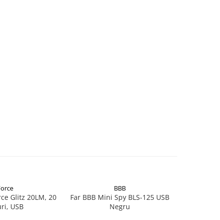
Force
BBB
ce Glitz 20LM, 20
Far BBB Mini Spy BLS-125 USB
Conecto
ri, USB
Negru