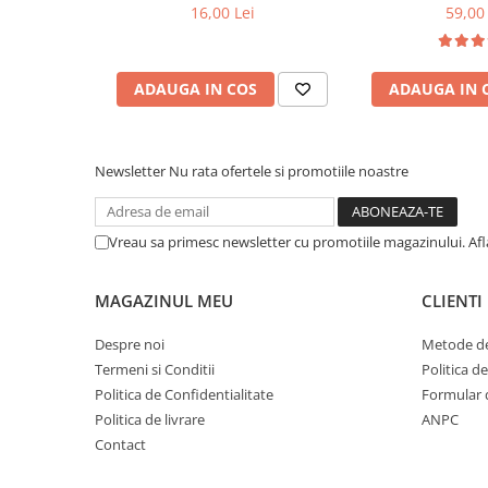
Cuvete bicicleta
16,00 Lei
59,00 
Furci bicicleta
Cabluri si camasi
ADAUGA IN COS
ADAUGA IN 
Frana bicicleta
Placute frana bicicleta
Discuri frana bicicleta
Newsletter
Nu rata ofertele si promotiile noastre
Saboti frana bicicleta
Adaptoare frana bicicleta
Vreau sa primesc newsletter cu promotiile magazinului. Af
Frane pe disc
Frane pe janta
MAGAZINUL MEU
CLIENTI
Accesorii frane bicicleta
Roti bicicleta
Despre noi
Metode de
Termeni si Conditii
Politica d
Spite
Politica de Confidentialitate
Formular 
Butuci
Politica de livrare
ANPC
Accesorii butuci
Contact
Roti
Jante bicicleta