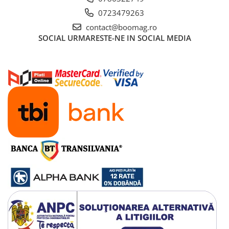
Manete schimbator bicicleta
0723479263
Manete mixte frana - schimbator
contact@boomag.ro
Rulmenti si coronite
SOCIAL
URMARESTE-NE IN SOCIAL MEDIA
Echipament ciclism
Ochelari
Casca bicicleta
Protectii
Sosete
Rucsaci si borsete ciclism
Manusi bicicleta
Pantofi ciclism
Imbracaminte ciclism barbati
Imbracaminte ciclism dama
Imbracaminte ciclism copii