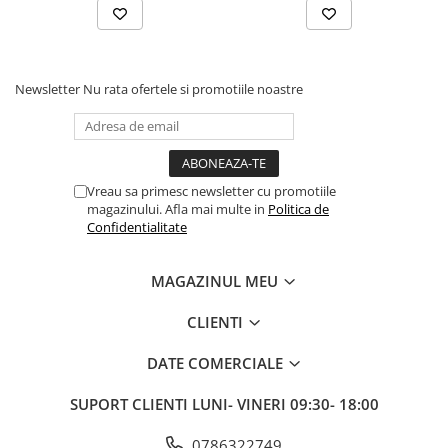
Fond de janta
Sei si tija sa bicicleta
Tija sa bicicleta
Newsletter
Nu rata ofertele si promotiile noastre
Sei
Coliere si cleme sa
Huse sa
Angrenaje bicicleta
Vreau sa primesc newsletter cu promotiile
magazinului. Afla mai multe in
Politica de
Foi angrenaj
Confidentialitate
Angrenaj pedalier
Butuci pedalieri
MAGAZINUL MEU
Brat pedalier
CLIENTI
Schimbator de viteze bicicleta
Schimbatoare fata
DATE COMERCIALE
Schimbatoare spate
SUPORT CLIENTI
LUNI- VINERI 09:30- 18:00
Manete schimbator si frana
Manete frana bicicleta
0786322749