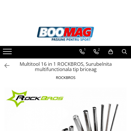
Toate Produsele
Biciclete
Biciclete copii
1
2
Biciclete barbati
Biciclete dama
Multitool 16 in 1 ROCKBROS, ​​​​​​​Surubelnita
multifunctionala tip briceag
Biciclete mountain bike (MTB)
ROCKBROS
Biciclete electrice
Biciclete de oras
Biciclete pliabile
Biciclete de trekking
Biciclete Cursiere, Cyclocross
si Gravel