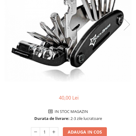
Accesorii biciclete
Scaun bicicleta copii
Chei si scule bicicleta
Portbagaj bicicleta
Antifurt bicicleta
Cosuri bicicleta
Pompa bicicleta
Produse intretinere bicicleta
Accesorii biciclete copii
Claxon bicicleta
40,00 Lei
Bidoane si suporti bicicleta
Suport telefon bicicleta
IN STOC MAGAZIN
Durata de livrare:
2-3 zile lucratoare
Oglinzi bicicleta
Cricuri bicicleta
ADAUGA IN COS