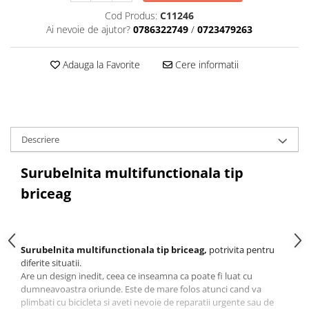
Aparatori noroi bicicleta
Cod Produs:
C11246
Suport bicicleta
Ai nevoie de ajutor?
0786322749
/
0723479263
Lumini bicicleta
Adauga la Favorite
Cere informatii
Computer bicicleta
Piese biciclete
Anvelopa bicicleta
Descriere
Camera bicicleta
Pinioane
Surubelnita multifunctionala tip
Lant bicicleta
briceag
Urechi cadru bicicleta
Mansoane si ghidolina
Ghidoane bicicleta
Surubelnita multifunctionala tip briceag,
potrivita pentru
diferite situatii.
Pipe ghidon
Are un design inedit, ceea ce inseamna ca poate fi luat cu
dumneavoastra oriunde. Este de mare folos atunci cand va
Pedale bicicleta
plimbati cu bicicleta si aveti nevoie de reparatii urgente sau de