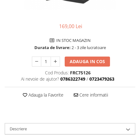
Tija sa bicicleta
Aparatori si protectii
Sei
Cric
Coliere si cleme sa
Furca
169,00 Lei
Huse sa
Sisteme de pliere
Angrenaje bicicleta
IN STOC MAGAZIN
Suspensii
Foi angrenaj
Durata de livrare:
2 - 3 zile lucratoare
Ghidoane
Angrenaj pedalier
Rulmenti si suruburi
Butuci pedalieri
ADAUGA IN COS
Roti
Brat pedalier
Cod Produs:
FRC75126
Schimbator de viteze bicicleta
Ai nevoie de ajutor?
0786322749
/
0723479263
Schimbatoare fata
Schimbatoare spate
Adauga la Favorite
Cere informatii
Manete schimbator si frana
Manete frana bicicleta
Manete schimbator bicicleta
Manete mixte frana - schimbator
Descriere
Rulmenti si coronite