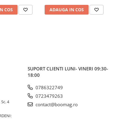
N COS
ADAUGA IN COS
ADAUG
SUPORT CLIENTI
LUNI- VINERI 09:30-
18:00
0786322749
0723479263
 Sc. 4
contact@boomag.ro
RDENI: