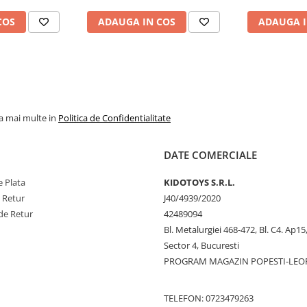
COS
ADAUGA IN COS
ADAUGA I
la mai multe in
Politica de Confidentialitate
DATE COMERCIALE
 Plata
KIDOTOYS S.R.L.
e Retur
J40/4939/2020
de Retur
42489094
Bl. Metalurgiei 468-472, Bl. C4. Ap15,
Sector 4, Bucuresti
PROGRAM MAGAZIN POPESTI-LEO
TELEFON: 0723479263