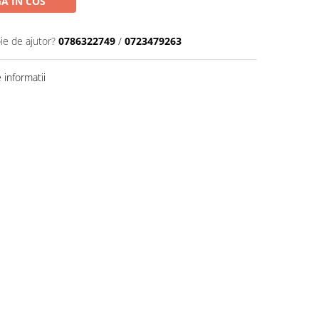
A IN COS
ie de ajutor?
0786322749
/
0723479263
informatii