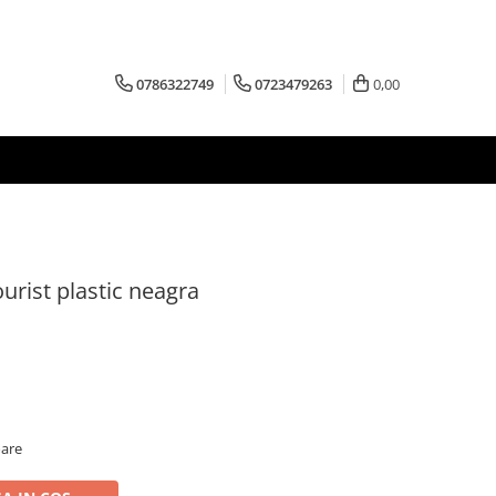
0786322749
0723479263
0,00
rist plastic neagra
oare