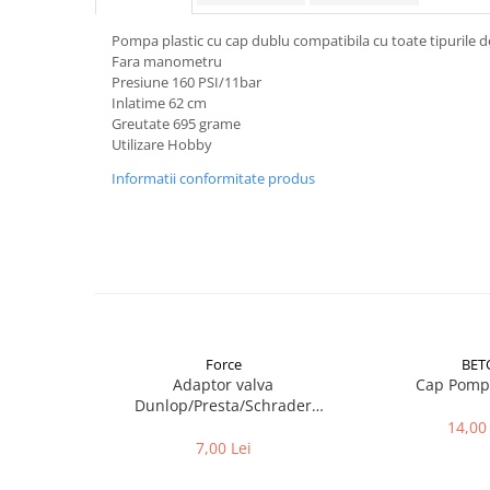
Aparatori noroi bicicleta
Suport bicicleta
Pompa plastic cu cap dublu compatibila cu toate tipurile d
Fara manometru
Lumini bicicleta
Presiune 160 PSI/11bar
Inlatime 62 cm
Computer bicicleta
Greutate 695 grame
Utilizare Hobby
Piese biciclete
Informatii conformitate produs
Anvelopa bicicleta
Camera bicicleta
Pinioane
Lant bicicleta
Urechi cadru bicicleta
Mansoane si ghidolina
Force
BET
Adaptor valva
Cap Pomp
Ghidoane bicicleta
Dunlop/Presta/Schrader
aluminiu
14,00 
Pipe ghidon
7,00 Lei
Pedale bicicleta