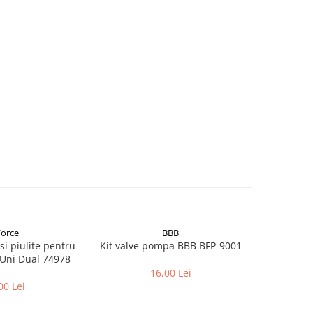
Force
BBB
 si piulite pentru
Kit valve pompa BBB BFP-9001
Furtun si 
Uni Dual 74978
16,00 Lei
00 Lei