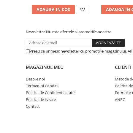
Cuvete bicicleta
ADAUGA IN COS
ADAUGA IN 
Furci bicicleta
Cabluri si camasi
Frana bicicleta
Newsletter
Nu rata ofertele si promotiile noastre
Placute frana bicicleta
Discuri frana bicicleta
Vreau sa primesc newsletter cu promotiile magazinului. Af
Saboti frana bicicleta
Adaptoare frana bicicleta
MAGAZINUL MEU
CLIENTI
Frane pe disc
Frane pe janta
Despre noi
Metode de
Accesorii frane bicicleta
Termeni si Conditii
Politica d
Politica de Confidentialitate
Formular 
Roti bicicleta
Politica de livrare
ANPC
Spite
Contact
Butuci
Accesorii butuci
Roti
Jante bicicleta