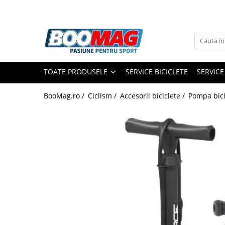
Toate Produsele
Biciclete
TOATE PRODUSELE
SERVICE BICICLETE
SERVICE
Biciclete copii
Biciclete barbati
BooMag.ro /
Ciclism /
Accesorii biciclete /
Pompa bici
Biciclete dama
Biciclete mountain bike (MTB)
Biciclete electrice
Biciclete de oras
Biciclete pliabile
Biciclete de trekking
Biciclete Cursiere, Cyclocross
si Gravel