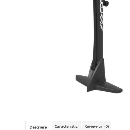
Accesorii biciclete
Scaun bicicleta copii
Chei si scule bicicleta
Portbagaj bicicleta
Antifurt bicicleta
Cosuri bicicleta
Pompa bicicleta
Produse intretinere bicicleta
Accesorii biciclete copii
Claxon bicicleta
Bidoane si suporti bicicleta
Suport telefon bicicleta
Oglinzi bicicleta
Cricuri bicicleta
Caracteristici
Review-uri
(0)
Descriere