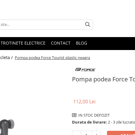
 TROTINETE ELECTRICE
CONTACT
BLOG
cleta /
Pompa podea Force Tourist plastic neagra
Pompa podea Force Tou
112,00 Lei
IN STOC DEPOZIT
Durata de livrare:
2 - 3 zile lucrat