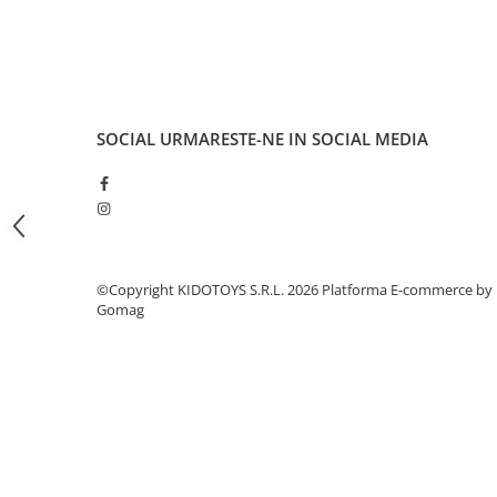
Fond de janta
Sei si tija sa bicicleta
Tija sa bicicleta
Sei
SOCIAL
URMARESTE-NE IN SOCIAL MEDIA
Coliere si cleme sa
Huse sa
Angrenaje bicicleta
Foi angrenaj
Angrenaj pedalier
©Copyright KIDOTOYS S.R.L. 2026
Platforma E-commerce by
Butuci pedalieri
Gomag
Brat pedalier
Schimbator de viteze bicicleta
Schimbatoare fata
Schimbatoare spate
Manete schimbator si frana
Manete frana bicicleta